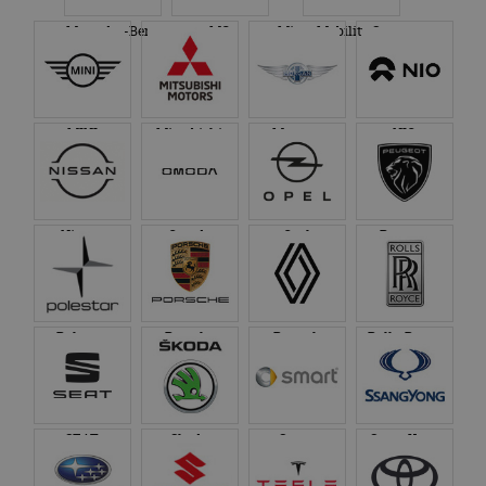
Mercedes-Benz
MG
Micro Mobility Systems
MINI
Mitsubishi
Morgan
NIO
Nissan
Omoda
Opel
Peugeot
Polestar
Porsche
Renault
Rolls-Royce
SEAT
Skoda
Smart
SsangYong