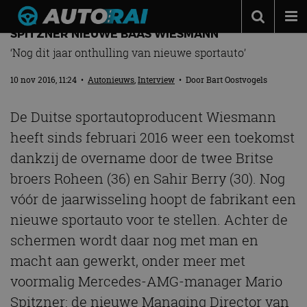
VOORMALIG MERCEDES-AMG-MANAGER MARIO
SPITZNER NIEUWE BAAS WIESMANN
Autonieuws
‘Nog dit jaar onthulling van nieuwe sportauto’
Podcast
10 nov 2016, 11:24
•
Autonieuws
,
Interview
• Door
Bart Oostvogels
Autotests
De Duitse sportautoproducent Wiesmann
Automerken
heeft sinds februari 2016 weer een toekomst
Adverteren
dankzij de overname door de twee Britse
Contact
broers Roheen (36) en Sahir Berry (30). Nog
vóór de jaarwisseling hoopt de fabrikant een
MotorRAI.nl
nieuwe sportauto voor te stellen. Achter de
schermen wordt daar nog met man en
macht aan gewerkt, onder meer met
voormalig Mercedes-AMG-manager Mario
Spitzner: de nieuwe Managing Director van