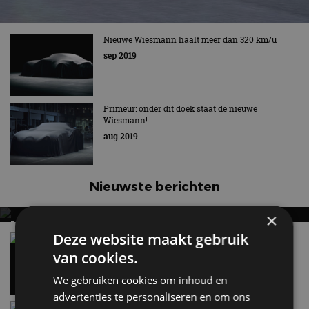
Nieuwe Wiesmann haalt meer dan 320 km/u
sep 2019
Primeur: onder dit doek staat de nieuwe
Wiesmann!
aug 2019
Nieuwste berichten
×
MET KORTING NAAR EV EXPERIENCE 2026?
Deze website maakt gebruik
AUTORAI REGELT HET!
Vergelijking: BMW iX3 vs Volvo EX60 – Welke
moet je hebben?
van cookies.
EV Experience 2026 van 24 tot 26 september
28 mei
We gebruiken cookies om inhoud en
advertenties te personaliseren en om ons
Gespot: een Chevrolet Corvette Z06