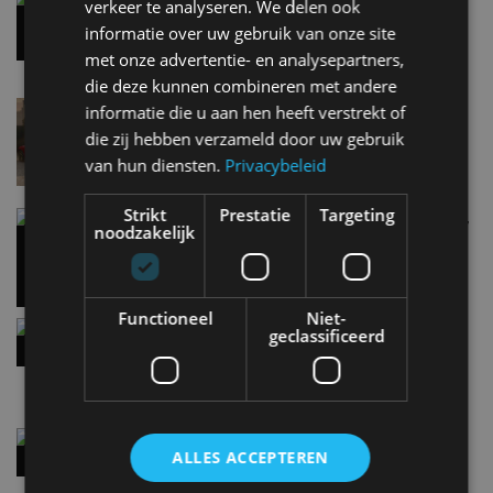
verkeer te analyseren. We delen ook
7 aug
informatie over uw gebruik van onze site
met onze advertentie- en analysepartners,
die deze kunnen combineren met andere
Lamborghini Revuelto eert 60 jaar Miura met
informatie die u aan hen heeft verstrekt of
speciale editie
die zij hebben verzameld door uw gebruik
6 aug
van hun diensten.
Privacybeleid
Strikt
Prestatie
Targeting
Carbon fibre op je laadkabel: nergens voor nodig,
noodzakelijk
en precies daarom geweldig
5 aug
Functioneel
Niet-
Hennessey Blackbird krijgt atmosferische V8 en
geclassificeerd
handbak: soms is eenvoud leuker
5 aug
Audi A2 e-Tron mikt op verbruik van 12,8 kWh
ALLES ACCEPTEREN
per 100 kilometer
4 aug