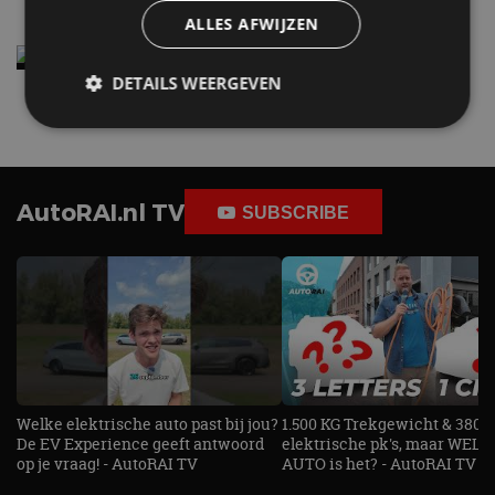
ALLES AFWIJZEN
Elektrische Geely E2 (tijdelijk) net zo goedkoop
als een Renault Twingo
DETAILS WEERGEVEN
4 aug
Strikt noodzakelijk
Prestatie
Targeting
Functioneel
Niet-geclassificeerd
AutoRAI.nl TV
SUBSCRIBE
Strikt noodzakelijke cookies maken de
kernfunctionaliteiten van de website mogelijk, zoals
gebruikersaanmelding en accountbeheer. De
website kan niet goed worden gebruikt zonder de
strikt noodzakelijke cookies.
Aanbieder
/
Naam
Vervaldatum
Omschrijv
Domein
cf_clearance
1 jaar
Deze cooki
Cloudflare,
gebruikt d
Inc.
Welke elektrische auto past bij jou?
1.500 KG Trekgewicht & 380
CloudFlare
.autorai.nl
De EV Experience geeft antwoord
elektrische pk's, maar WELK
vertrouwd
te identific
op je vraag! - AutoRAI TV
AUTO is het? - AutoRAI TV
beveiligin
op basis va