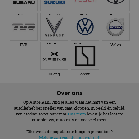
Subaru
Suzuki
Tesla
Toyota
TVR
VinFast
Volkswagen
Volvo
XPeng
Zeekr
Over ons
Op AutoRAI.nl vind je alles waar het hart van een
autoliefhebber sneller van gaat kloppen. In beeld én geluid,
van stadsauto tot supercar.
Ons team
levert je het laatste
autonieuws, autotests en nog veel meer.
Elke week de populairste blogs in je mailbox?
Meld je aan voor de nieuwsbrief!