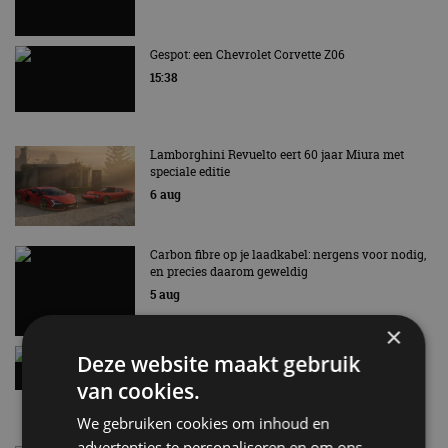
Gespot: een Chevrolet Corvette Z06
15:38
Lamborghini Revuelto eert 60 jaar Miura met
speciale editie
6 aug
Carbon fibre op je laadkabel: nergens voor nodig,
en precies daarom geweldig
5 aug
×
Hennessey Blackbird krijgt atmosferische V8 en
Deze website maakt gebruik
handbak: soms is eenvoud leuker
van cookies.
5 aug
We gebruiken cookies om inhoud en
advertenties te personaliseren en om ons