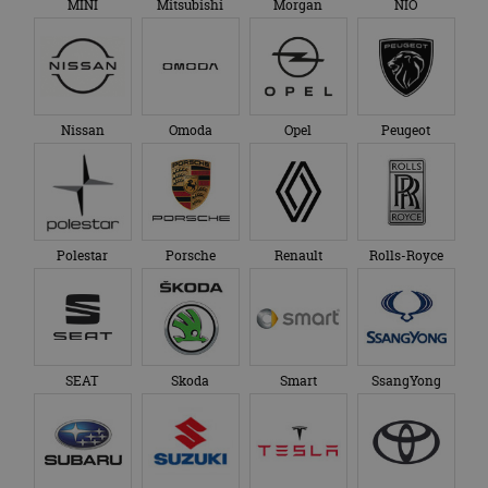
MINI
Mitsubishi
Morgan
NIO
Nissan
Omoda
Opel
Peugeot
Polestar
Porsche
Renault
Rolls-Royce
SEAT
Skoda
Smart
SsangYong