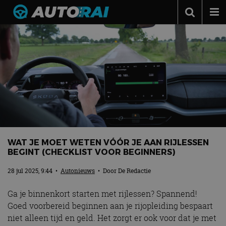
Autonieuws
Podcast
Autotests
Automerken
Adverteren
Contact
WAT JE MOET WETEN VÓÓR JE AAN RIJLESSEN
MotorRAI.nl
BEGINT (CHECKLIST VOOR BEGINNERS)
28 jul 2025, 9:44
•
Autonieuws
• Door
De Redactie
Ga je binnenkort starten met rijlessen? Spannend!
Goed voorbereid beginnen aan je rijopleiding bespaart
niet alleen tijd en geld. Het zorgt er ook voor dat je met