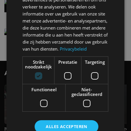
Audi A2 e-Tron mikt op verbruik van 12,8 kWh
verkeer te analyseren. We delen ook
per 100 kilometer
informatie over uw gebruik van onze site
4 aug
met onze advertentie- en analysepartners,
die deze kunnen combineren met andere
Elektrische Geely E2 (tijdelijk) net zo goedkoop
informatie die u aan hen heeft verstrekt of
als een Renault Twingo
die zij hebben verzameld door uw gebruik
4 aug
van hun diensten.
Privacybeleid
Strikt
Prestatie
Targeting
noodzakelijk
AutoRAI.nl TV
SUBSCRIBE
Functioneel
Niet-
geclassificeerd
ALLES ACCEPTEREN
Raad jij onze nieuwe duurtester? -
De Renault Twingo heeft een