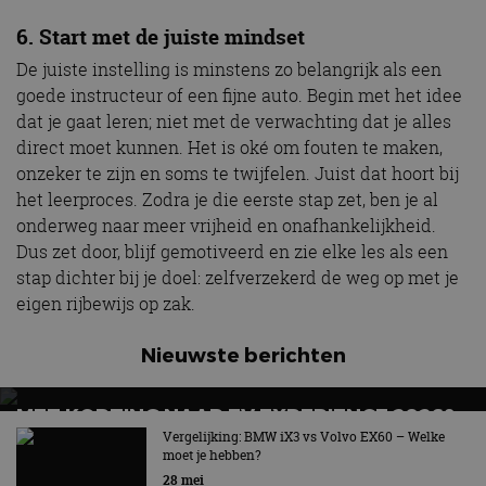
6. Start met de juiste mindset
De juiste instelling is minstens zo belangrijk als een
goede instructeur of een fijne auto. Begin met het idee
dat je gaat leren; niet met de verwachting dat je alles
direct moet kunnen. Het is oké om fouten te maken,
onzeker te zijn en soms te twijfelen. Juist dat hoort bij
het leerproces. Zodra je die eerste stap zet, ben je al
onderweg naar meer vrijheid en onafhankelijkheid.
Dus zet door, blijf gemotiveerd en zie elke les als een
stap dichter bij je doel: zelfverzekerd de weg op met je
eigen rijbewijs op zak.
Nieuwste berichten
MET KORTING NAAR EV EXPERIENCE 2026?
AUTORAI REGELT HET!
Vergelijking: BMW iX3 vs Volvo EX60 – Welke
moet je hebben?
EV Experience 2026 van 24 tot 26 september
28 mei