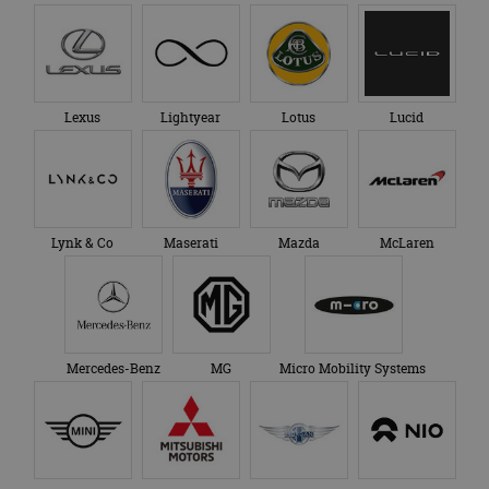
en over eventuele
advertenties die de
_ga_SC6JKZPPKY
.autorai.nl
1 jaar 1
Deze cookie wordt
eindgebruiker heeft
maand
gebruikt door
gezien voordat hij de
Google Analytics
genoemde website
om de sessiestatus
bezocht.
te behouden.
Lexus
Lightyear
Lotus
Lucid
Lynk & Co
Maserati
Mazda
McLaren
Mercedes-Benz
MG
Micro Mobility Systems