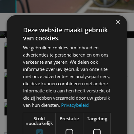
×
Nieuwste berichten
Deze website maakt gebruik
van cookies.
MET KORTING NAAR EV EXPERIENCE 2026?
AUTORAI REGELT HET!
Vergelijking: BMW iX3 vs Volvo EX60 – Welke
We gebruiken cookies om inhoud en
moet je hebben?
EV Experience 2026 van 24 tot 26 september
advertenties te personaliseren en om ons
28 mei
verkeer te analyseren. We delen ook
informatie over uw gebruik van onze site
Carbon fibre op je laadkabel: nergens voor nodig,
met onze advertentie- en analysepartners,
en precies daarom geweldig
die deze kunnen combineren met andere
5 aug
informatie die u aan hen heeft verstrekt of
die zij hebben verzameld door uw gebruik
van hun diensten.
Privacybeleid
Hennessey Blackbird krijgt atmosferische V8 en
handbak: soms is eenvoud leuker
5 aug
Strikt
Prestatie
Targeting
noodzakelijk