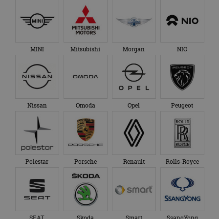
MINI
Mitsubishi
Morgan
NIO
Nissan
Omoda
Opel
Peugeot
Polestar
Porsche
Renault
Rolls-Royce
SEAT
Skoda
Smart
SsangYong