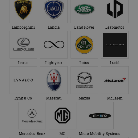
Lamborghini
Lancia
Land Rover
Leapmotor
Lexus
Lightyear
Lotus
Lucid
Lynk & Co
Maserati
Mazda
McLaren
Mercedes-Benz
MG
Micro Mobility Systems