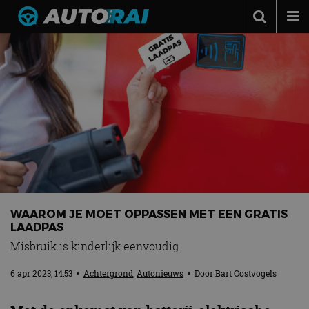
Autonieuws
Podcast
Autotests
Automerken
Adverteren
Contact
MotorRAI.nl
WAAROM JE MOET OPPASSEN MET EEN GRATIS
LAADPAS
Misbruik is kinderlijk eenvoudig
6 apr 2023, 14:53
•
Achtergrond
,
Autonieuws
• Door
Bart Oostvogels