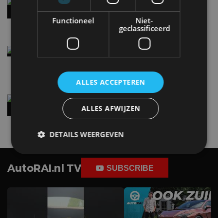
Audi A2 e-Tron mikt op verbruik van 12,8 kWh
per 100 kilometer
Functioneel
Niet-
4 aug
geclassificeerd
Elektrische Geely E2 (tijdelijk) net zo goedkoop
als een Renault Twingo
4 aug
ALLES ACCEPTEREN
Vernieuwde Hyundai Ioniq 6 rijdt tot 680
kilometer en wordt goedkoper
ALLES AFWIJZEN
4 aug
DETAILS WEERGEVEN
AutoRAI.nl TV
SUBSCRIBE
Strikt noodzakelijk
Prestatie
Targeting
Functioneel
Niet-geclassificeerd
Strikt noodzakelijke cookies maken de
kernfunctionaliteiten van de website mogelijk, zoals