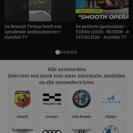
gebruikersaanmelding en accountbeheer. De
website kan niet goed worden gebruikt zonder de
strikt noodzakelijke cookies.
Aanbieder
/
Naam
Vervaldatum
Omschrijv
Domein
De Renault Twingo heeft een
De perfecte (gezins)taxi? - 
opvallende snelheidsmeter! -
ES500e (2026) - REVIEW - AL
cf_clearance
1 jaar
Deze cooki
Cloudflare,
AutoRAI TV
UITGELEGD! - AutoRAI TV
gebruikt d
Inc.
CloudFlare
.autorai.nl
vertrouwd
te identific
beveiligin
op basis va
adres van 
te omzeilen
Alle automerken
essentieel 
Selecteer een merk voor meer informatie, modellen
ondersteu
veiligheid 
en alle nieuwsberichten
website fun
het bieden
beschermi
kwaadaard
bezoekers.
CookieScriptConsent
4 weken 2
Deze cooki
CookieScript
dagen
gebruikt d
autorai.nl
Abarth
Aiways
Alfa Romeo
Alpine
Google Privacy Policy
Cookie-Scr
service om
cookievoo
bezoekers 