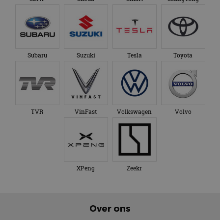
Subaru
Suzuki
Tesla
Toyota
TVR
VinFast
Volkswagen
Volvo
XPeng
Zeekr
Over ons