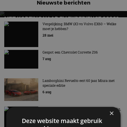
Nieuwste berichten
MET KORTING NAAR EV EXPERIENCE 2026?
AUTORAI REGELT HET!
Vergelijking: BMW iX3 vs Volvo EX60 – Welke
moet je hebben?
EV Experience 2026 van 24 tot 26 september
28 mei
Gespot: een Chevrolet Corvette Z06
7 aug
Lamborghini Revuelto eert 60 jaar Miura met
speciale editie
6 aug
Carbon fibre op je laadkabel: nergens voor nodig,
×
en precies daarom geweldig
Deze website maakt gebruik
5 aug