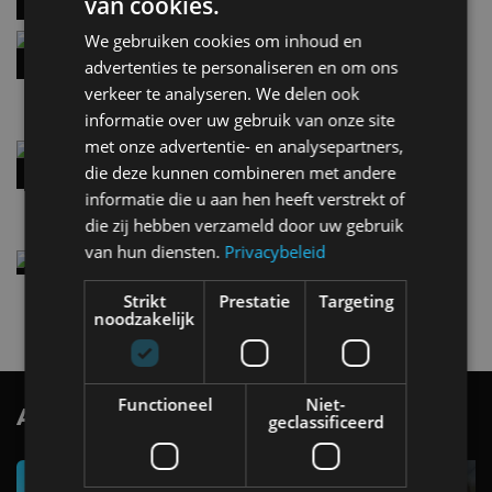
van cookies.
We gebruiken cookies om inhoud en
Hennessey Blackbird krijgt atmosferische V8 en
handbak: soms is eenvoud leuker
advertenties te personaliseren en om ons
5 aug
verkeer te analyseren. We delen ook
informatie over uw gebruik van onze site
met onze advertentie- en analysepartners,
Audi A2 e-Tron mikt op verbruik van 12,8 kWh
per 100 kilometer
die deze kunnen combineren met andere
4 aug
informatie die u aan hen heeft verstrekt of
die zij hebben verzameld door uw gebruik
van hun diensten.
Privacybeleid
Elektrische Geely E2 (tijdelijk) net zo goedkoop
als een Renault Twingo
Strikt
Prestatie
Targeting
4 aug
noodzakelijk
Functioneel
Niet-
AutoRAI.nl TV
SUBSCRIBE
geclassificeerd