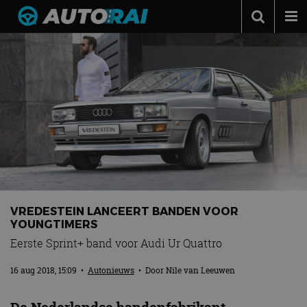
Autonieuws
Podcast
Autotests
Automerken
Adverteren
Contact
MotorRAI.nl
VREDESTEIN LANCEERT BANDEN VOOR
YOUNGTIMERS
Eerste Sprint+ band voor Audi Ur Quattro
16 aug 2018, 15:09
•
Autonieuws
• Door
Nile van Leeuwen