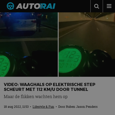
Autonieuws
Podcast
Autotests
Automerken
Adverteren
Contact
MotorRAI.nl
VIDEO: WAAGHALS OP ELEKTRISCHE STEP
SCHEURT MET 112 KM/U DOOR TUNNEL
Maar de flikken wachten hem op
18 aug 2022, 11:53
•
Lifestyle & Fun
• Door
Ruben Jason Penders