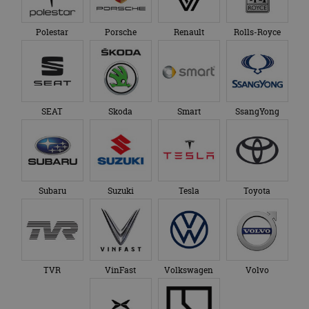
Polestar
Porsche
Renault
Rolls-Royce
SEAT
Skoda
Smart
SsangYong
Subaru
Suzuki
Tesla
Toyota
TVR
VinFast
Volkswagen
Volvo