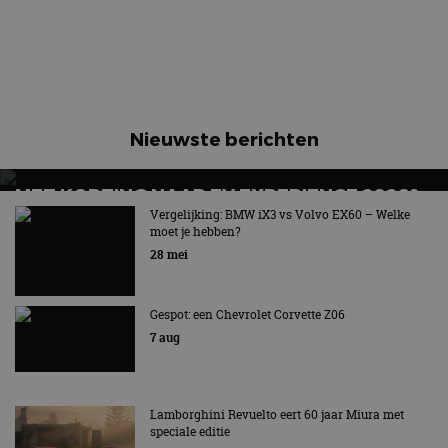
Nieuwste berichten
MET KORTING NAAR EV EXPERIENCE 2026?
AUTORAI REGELT HET!
Vergelijking: BMW iX3 vs Volvo EX60 – Welke
moet je hebben?
EV Experience 2026 van 24 tot 26 september
28 mei
Gespot: een Chevrolet Corvette Z06
7 aug
Lamborghini Revuelto eert 60 jaar Miura met
speciale editie