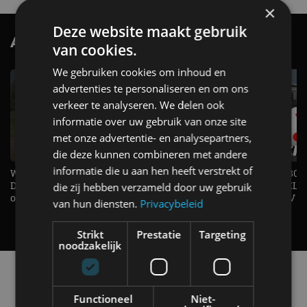
×
Deze website maakt gebruik
AutoRAI.nl TV
SUBSCRIBE
van cookies.
We gebruiken cookies om inhoud en
advertenties te personaliseren en om ons
verkeer te analyseren. We delen ook
informatie over uw gebruik van onze site
met onze advertentie- en analysepartners,
die deze kunnen combineren met andere
informatie die u aan hen heeft verstrekt of
Welke elektrische auto past bij jou?
1.500 KG Trekgewicht & 380
De EV Experience geeft antwoord
elektrische pk's, maar WELK
die zij hebben verzameld door uw gebruik
op je vraag! - AutoRAI TV
AUTO is het? - AutoRAI TV
van hun diensten.
Privacybeleid
Strikt
Prestatie
Targeting
noodzakelijk
Alle automerken
Selecteer een merk voor meer informatie, modellen
Functioneel
Niet-
en alle nieuwsberichten