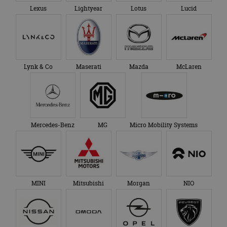
Lexus
Lightyear
Lotus
Lucid
Lynk & Co
Maserati
Mazda
McLaren
Mercedes-Benz
MG
Micro Mobility Systems
MINI
Mitsubishi
Morgan
NIO