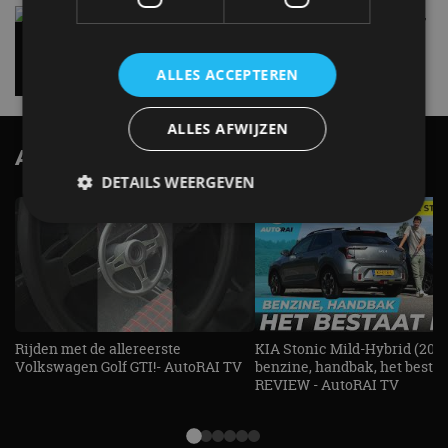
Carbon fibre op je laadkabel: nergens voor nodig,
en precies daarom geweldig
5 aug
ALLES ACCEPTEREN
ALLES AFWIJZEN
AutoRAI.nl TV
SUBSCRIBE
DETAILS WEERGEVEN
Strikt noodzakelijk
Prestatie
Targeting
Functioneel
Niet-geclassificeerd
Strikt noodzakelijke cookies maken de
kernfunctionaliteiten van de website mogelijk, zoals
Rijden met de allereerste
KIA Stonic Mild-Hybrid (2026
gebruikersaanmelding en accountbeheer. De
Volkswagen Golf GTI!- AutoRAI TV
benzine, handbak, het bestaat
website kan niet goed worden gebruikt zonder de
REVIEW - AutoRAI TV
strikt noodzakelijke cookies.
Aanbieder
/
Naam
Vervaldatum
Omschrijv
Domein