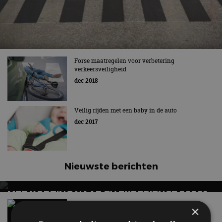
Forse maatregelen voor verbetering
verkeersveiligheid
dec 2018
Veilig rijden met een baby in de auto
dec 2017
Nieuwste berichten
MET KORTING NAAR EV EXPERIENCE 2026?
AUTORAI REGELT HET!
Vergelijking: BMW iX3 vs Volvo EX60 – Welke
×
moet je hebben?
EV Experience 2026 van 24 tot 26 september