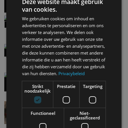
Deze website maakt gebruik
28 mei
van cookies.
Review – Kia Niro Hybrid (2026), nog wel
We gebruiken cookies om inhoud en
relevant?
advertenties te personaliseren en om ons
9:02
verkeer te analyseren. We delen ook
informatie over uw gebruik van onze site
met onze advertentie- en analysepartners,
Street-art verklapt design nieuwe Smart #2
die deze kunnen combineren met andere
8:10
informatie die u aan hen heeft verstrekt of
die zij hebben verzameld door uw gebruik
van hun diensten.
Privacybeleid
Gespot: een Chevrolet Corvette Z06
7 aug
Strikt
Prestatie
Targeting
noodzakelijk
Lamborghini Revuelto eert 60 jaar Miura met
speciale editie
Functioneel
Niet-
6 aug
geclassificeerd