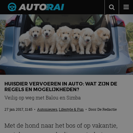
Autonieuws
Podcast
Autotests
Automerken
Adverteren
Contact
HUISDIER VERVOEREN IN AUTO: WAT ZIJN DE
MotorRAI.nl
REGELS EN MOGELIJKHEDEN?
Veilig op weg met Balou en Simba
27 jan 2017, 11:45
•
Autonieuws
,
Lifestyle & Fun
• Door
De Redactie
Met de hond naar het bos of op vakantie,