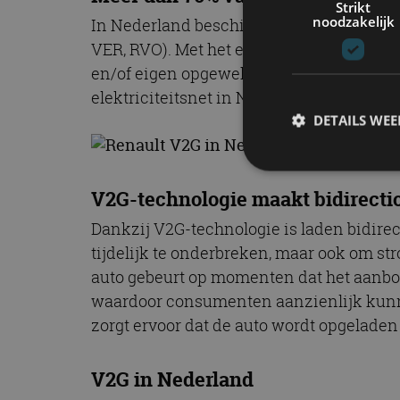
Strikt
noodzakelijk
In Nederland beschikt meer dan 70% van 
VER, RVO). Met het einde van de salderin
en/of eigen opgewekte energie. V2G vormt 
elektriciteitsnet in Nederland.
DETAILS WE
V2G-technologie maakt bidirecti
S
Dankzij V2G-technologie is laden bidirec
Strikt noodzakelijke
tijdelijk te onderbreken, maar ook om str
accountbeheer. De we
auto gebeurt op momenten dat het aanbod
Naam
waardoor consumenten aanzienlijk kunne
zorgt ervoor dat de auto wordt opgeladen 
cf_clearance
V2G in Nederland