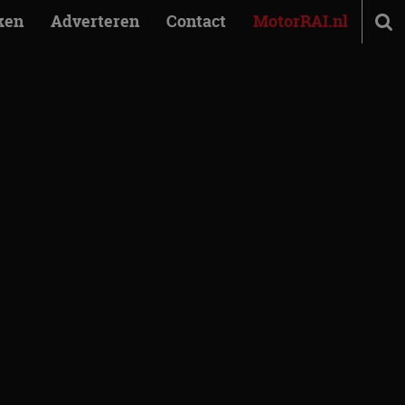
ken
Adverteren
Contact
MotorRAI.nl