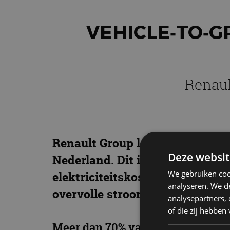
VEHICLE‑TO‑GR
Renaul
Renault Group lanceert in same
Deze websit
Nederland. Dit is een service 
We gebruiken coo
elektriciteitskosten van hun wo
analyseren. We de
overvolle stroomnet tijdens pie
analysepartners,
of die zij hebbe
Meer dan 70% van de EV-rijders 