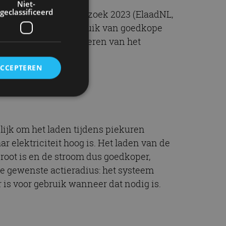
Niet-
geclassificeerd
t Nationaal Laadonderzoek 2023 (ElaadNL,
 interesse voor hergebruik van goedkope
jdraagt aan het balanceren van het
ACCEPTEREN
rd
lijk om het laden tijdens piekuren
elding en
r elektriciteit hoog is. Het laden van de
root is en de stroom dus goedkoper,
e gewenste actieradius: het systeem
r is voor gebruik wanneer dat nodig is.
ervice om
es van de bezoeker
unen van de
den van