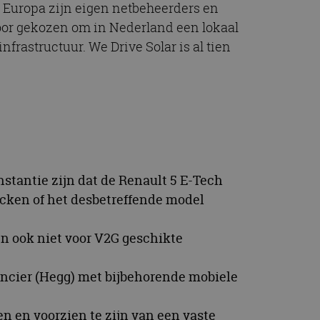
 Europa zijn eigen netbeheerders en
t.com-service om de
De cookie-banner
oor gekozen om in Nederland een lokaal
 te werken.
rastructuur. We Drive Solar is al tien
chrijving
ytics - wat een
alyseservice van
e leveren, zoals
s te onderscheiden
s klant-ID. Het is
ebruikt om
voor de
matie uit over hoe
nstantie zijn dat de Renault 5 E-Tech
rtenties die de
 bezocht.
sessiestatus te
ecken of het desbetreffende model
matie uit over hoe
rtenties die de
 bezocht.
en ook niet voor V2G geschikte
ncier (Hegg) met bijbehorende mobiele
en en voorzien te zijn van een vaste