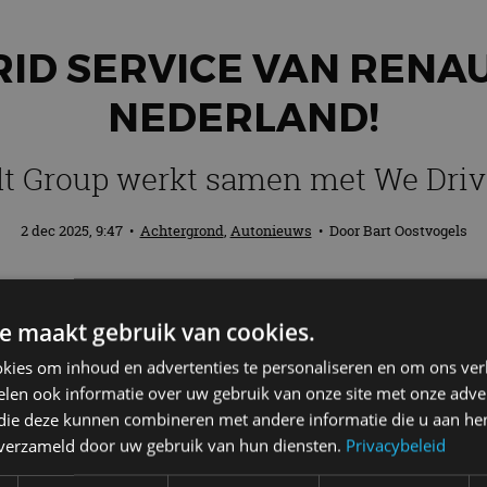
ID SERVICE VAN RENAU
NEDERLAND!
t Group werkt samen met We Driv
2 dec 2025, 9:47
•
Achtergrond
,
Autonieuws
• Door
Bart Oostvogels
nwerking met We Drive Solar een vehicle‑
e maakt gebruik van cookies.
waarmee particuliere consumenten hun a
kies om inhoud en advertenties te personaliseren en om ons ver
ning te verlagen. Tegelijk spelen ze een r
len ook informatie over uw gebruik van onze site met onze adver
kuren en dragen ze bij aan de voortgang 
 die deze kunnen combineren met andere informatie die u aan hen
n verzameld door uw gebruik van hun diensten.
Privacybeleid
heeft zonnepanelen