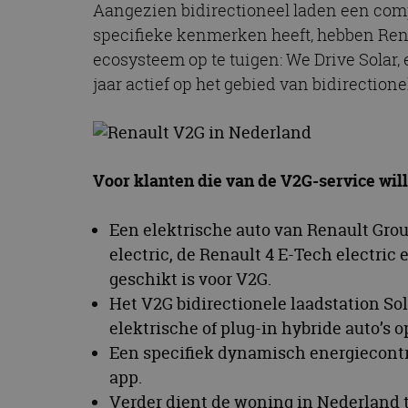
Aangezien bidirectioneel laden een comp
CookieScriptConse
specifieke kenmerken heeft, hebben Ren
ecosysteem op te tuigen: We Drive Solar,
jaar actief op het gebied van bidirection
Naam
Naam
omx_consent
Aanbiede
Naam
Domein
g_id_202604151153
_ga
_fbp
Meta Pla
Inc.
Voor klanten die van de V2G-service will
.autorai.n
_gcl_au
Google L
Een elektrische auto van Renault Grou
.autorai.n
_ga_SC6JKZPPKY
electric, de Renault 4 E-Tech electri
IDE
Google L
geschikt is voor V2G.
.doublecl
Het V2G bidirectionele laadstation Sol
elektrische of plug-in hybride auto’s
Een specifiek dynamisch energiecontr
app.
Verder dient de woning in Nederland te