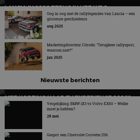
LANCIA IN 2026 TERUG IN HET WRC
Oog in oog met de rallylegendes van Lancia – een
Officiële onthulling Lancia Ypsilon Rally2 HF Integrale
glorieuze geschiedenis
aug 2025
Marketingdirecteur Citroën: “Terugkeer rallysport,
waarom niet?”
jan 2025
Nieuwste berichten
MET KORTING NAAR EV EXPERIENCE 2026?
AUTORAI REGELT HET!
Vergelijking: BMW iX3 vs Volvo EX60 – Welke
moet je hebben?
EV Experience 2026 van 24 tot 26 september
28 mei
Gespot: een Chevrolet Corvette Z06