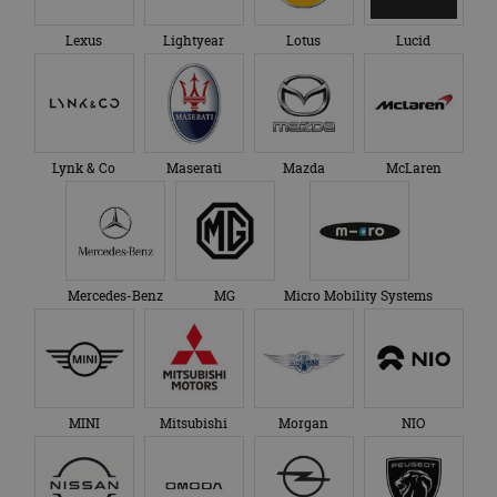
Lexus
Lightyear
Lotus
Lucid
Lynk & Co
Maserati
Mazda
McLaren
Mercedes-Benz
MG
Micro Mobility Systems
MINI
Mitsubishi
Morgan
NIO