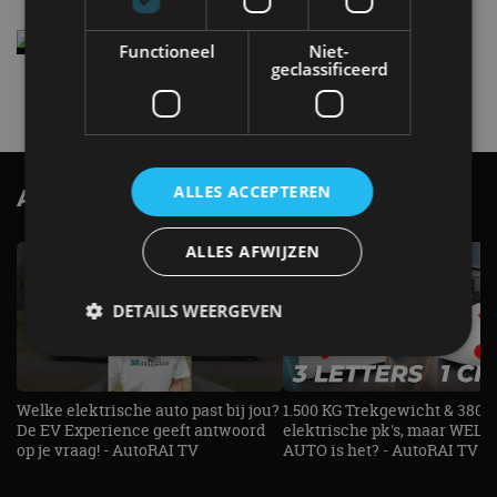
Elektrische Geely E2 (tijdelijk) net zo goedkoop
Functioneel
Niet-
als een Renault Twingo
geclassificeerd
4 aug
ALLES ACCEPTEREN
AutoRAI.nl TV
SUBSCRIBE
ALLES AFWIJZEN
DETAILS WEERGEVEN
Strikt noodzakelijk
Prestatie
Targeting
Welke elektrische auto past bij jou?
1.500 KG Trekgewicht & 380
De EV Experience geeft antwoord
elektrische pk's, maar WELK
Functioneel
Niet-geclassificeerd
op je vraag! - AutoRAI TV
AUTO is het? - AutoRAI TV
Strikt noodzakelijke cookies maken de
kernfunctionaliteiten van de website mogelijk, zoals