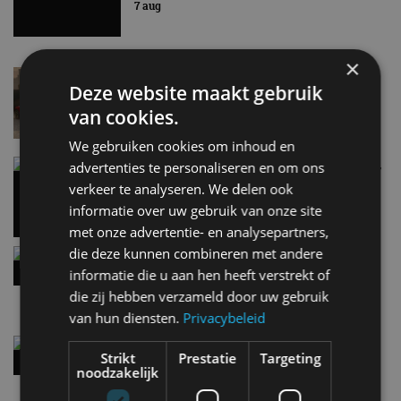
7 aug
×
Lamborghini Revuelto eert 60 jaar Miura met
Deze website maakt gebruik
speciale editie
6 aug
van cookies.
We gebruiken cookies om inhoud en
Carbon fibre op je laadkabel: nergens voor nodig,
advertenties te personaliseren en om ons
en precies daarom geweldig
verkeer te analyseren. We delen ook
5 aug
informatie over uw gebruik van onze site
met onze advertentie- en analysepartners,
die deze kunnen combineren met andere
Hennessey Blackbird krijgt atmosferische V8 en
handbak: soms is eenvoud leuker
informatie die u aan hen heeft verstrekt of
5 aug
die zij hebben verzameld door uw gebruik
van hun diensten.
Privacybeleid
Audi A2 e-Tron mikt op verbruik van 12,8 kWh
Strikt
Prestatie
Targeting
per 100 kilometer
noodzakelijk
4 aug