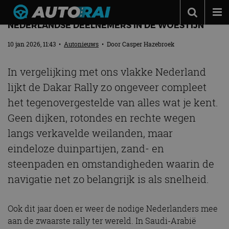
DAKAR RALLY: HUIDIGE STAND VAN ZAKEN
NEDERLANDSE DEELNEMERS IN DE WOESTIJN
Autonieuws
10 jan 2026, 11:43
•
Autonieuws
• Door
Casper Hazebroek
Podcast
In vergelijking met ons vlakke Nederland
Autotests
lijkt de Dakar Rally zo ongeveer compleet
Automerken
het tegenovergestelde van alles wat je kent.
Adverteren
Geen dijken, rotondes en rechte wegen
Contact
langs verkavelde weilanden, maar
eindeloze duinpartijen, zand- en
MotorRAI.nl
steenpaden en omstandigheden waarin de
navigatie net zo belangrijk is als snelheid.
Ook dit jaar doen er weer de nodige Nederlanders mee
aan de zwaarste rally ter wereld. In Saudi-Arabië