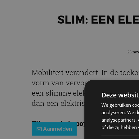
SLIM: EEN EL
23 nov
Mobiliteit verandert. In de toe
vorm van vervoer. De fiets bijv
een slimme elektromotor die op e
Deze websit
dan een elektrische fiets.
We gebruiken coo
analyseren. We de
analysepartners,
Elke week de populairste blogs in
of die zij hebbe
Aanmelden