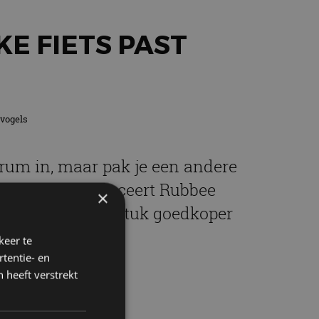
KE FIETS PAST
tvogels
trum in, maar pak je een andere
an zijn, introduceert Rubbee
×
 apparaat is een stuk goedkoper
keer te
tentie- en
 heeft verstrekt
f!