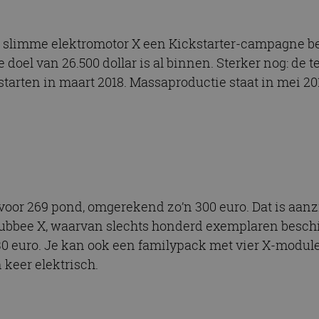
e slimme elektromotor X een Kickstarter-campagne be
doel van 26.500 dollar is al binnen. Sterker nog: de tel
 starten in maart 2018. Massaproductie staat in mei 2
voor 269 pond, omgerekend zo’n 300 euro. Dat is aan
d Rubbee X, waarvan slechts honderd exemplaren besch
330 euro. Je kan ook een familypack met vier X-modul
n keer elektrisch.