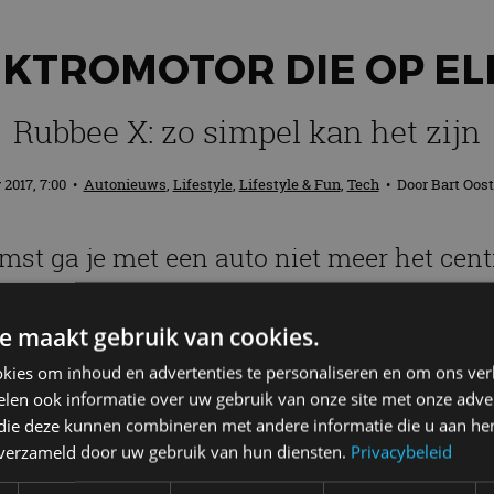
EKTROMOTOR DIE OP EL
Rubbee X: zo simpel kan het zijn
 2017, 7:00
•
Autonieuws
,
Lifestyle
,
Lifestyle & Fun
,
Tech
• Door
Bart Oos
komst ga je met een auto niet meer het cen
oorbeeld. Omdat zelf fietsend vermoeiend k
lke fiets past, de Rubbee X. Ook fijn: het
e maakt gebruik van cookies.
kies om inhoud en advertenties te personaliseren en om ons ver
len ook informatie over uw gebruik van onze site met onze adver
 die deze kunnen combineren met andere informatie die u aan hen
 je mailbox? Meld je aan voor de nieuwsbrie
n verzameld door uw gebruik van hun diensten.
Privacybeleid