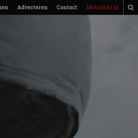
ken
Adverteren
Contact
MotorRAI.nl