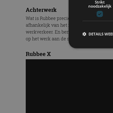
Strikt
noodzakelijk
Achterwerk
Wat is Rubbee precies? Heel simpel: een e
afhankelijk van het model – 16 tot 48 ki
werkverkeer. En ben je op je bestemming? 
DETAILS WE
op het werk aan de stekker.
Rubbee X
S
Strikt noodzakelijke
accountbeheer. De we
Naam
cf_clearance