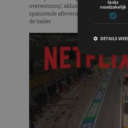
Strikt
overwinning”, aldus Netflix. Seizoen 2020
noodzakelijk
spannende afleveringen van Formula 1 Dri
de trailer.
DETAILS WE
S
Strikt noodzakelijke
accountbeheer. De we
Naam
cf_clearance