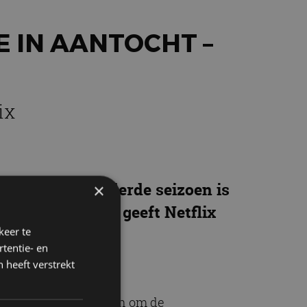
E IN AANTOCHT –
ix
 Survive. Het derde seizoen is
×
k op te warmen, geeft Netflix
keer te
tentie- en
 heeft verstrekt
n van de sport strijden om de