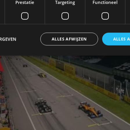
Prestatie
Targeting
Functioneel
 was dan wel een verkort seizoen, het zat wel vol act
ve to Survive. Reken net als seizoen 1 en seizoen 2
ERGEVEN
ALLES AFWIJZEN
ALLES 
trikt noodzakelijk
Prestatie
Targeting
Functioneel
Niet-geclassificee
 cookies maken de kernfunctionaliteiten van de website mogelijk, zoals gebruikersaanm
bsite kan niet goed worden gebruikt zonder de strikt noodzakelijke cookies.
Aanbieder
/
Vervaldatum
Omschrijving
Domein
1 jaar
Deze cookie wordt gebruikt door de CloudFlare-s
Cloudflare,
vertrouwd webverkeer te identificeren en alle
Inc.
beveiligingsbeperkingen op basis van het IP-adr
.autorai.nl
te omzeilen. Het is essentieel voor het onderste
veiligheid van een website functies en in het bie
bescherming tegen kwaadaardige bezoekers.