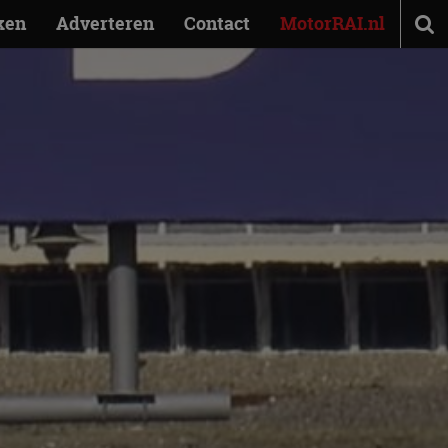
ken
Adverteren
Contact
MotorRAI.nl