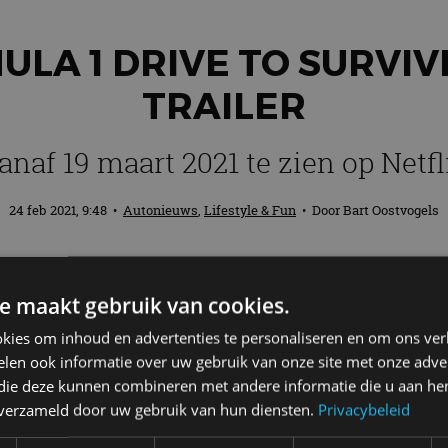
ULA 1 DRIVE TO SURVIV
TRAILER
anaf 19 maart 2021 te zien op Netfl
24 feb 2021, 9:48
•
Autonieuws
,
Lifestyle & Fun
• Door
Bart Oostvogels
e Netflix-documentaire Formula 1 Drive to
e maakt gebruik van cookies.
t de streamingdienst weten. Om het publie
ij.
kies om inhoud en advertenties te personaliseren en om ons ver
len ook informatie over uw gebruik van onze site met onze adver
 die deze kunnen combineren met andere informatie die u aan hen
 3) | Official Teaser | Netflix
n verzameld door uw gebruik van hun diensten.
Privacybeleid
jven 10 teams tijdens een van de meest uitdagende jare