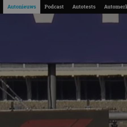
Autonieuws
Podcast
Autotests
Automer