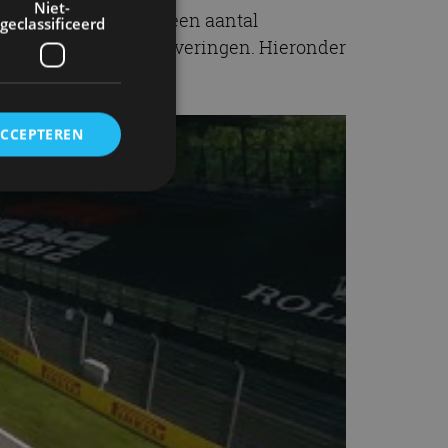
Niet-
ie. Genoeg voer voor een aantal
geclassificeerd
 op ongeveer tien afleveringen. Hieronder
ACCEPTEREN
rd
elding en
ervice om
es van de bezoeker
unen van de
den van