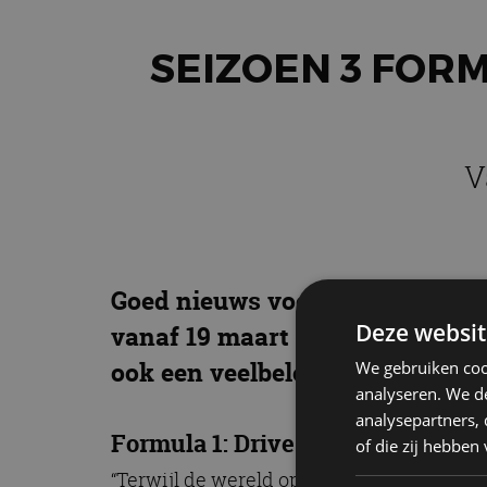
SEIZOEN 3 FORM
V
Goed nieuws voor de fans van d
Deze websit
vanaf 19 maart te zien, dat laa
ook een veelbelovende trailer vr
We gebruiken coo
analyseren. We de
analysepartners,
Formula 1: Drive to Survive (Season
of die zij hebbe
“Terwijl de wereld op zijn kop staat, bli