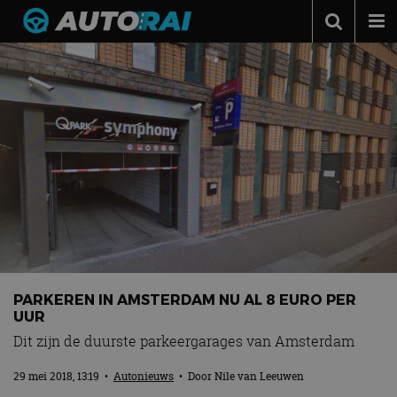
Autonieuws
Podcast
Autotests
Automerken
Adverteren
Contact
MotorRAI.nl
PARKEREN IN AMSTERDAM NU AL 8 EURO PER
UUR
Dit zijn de duurste parkeergarages van Amsterdam
29 mei 2018, 13:19
•
Autonieuws
• Door
Nile van Leeuwen