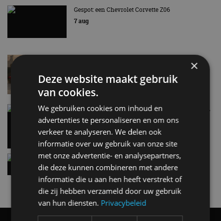
Gespot: een Chevrolet Corvette Z06
7 aug
Lamborghini Revuelto eert 60 jaar Miura met
×
speciale editie
Deze website maakt gebruik
6 aug
van cookies.
We gebruiken cookies om inhoud en
Carbon fibre op je laadkabel: nergens voor nodig,
en precies daarom geweldig
advertenties te personaliseren en om ons
5 aug
verkeer te analyseren. We delen ook
informatie over uw gebruik van onze site
met onze advertentie- en analysepartners,
Hennessey Blackbird krijgt atmosferische V8 en
handbak: soms is eenvoud leuker
die deze kunnen combineren met andere
5 aug
informatie die u aan hen heeft verstrekt of
die zij hebben verzameld door uw gebruik
van hun diensten.
Privacybeleid