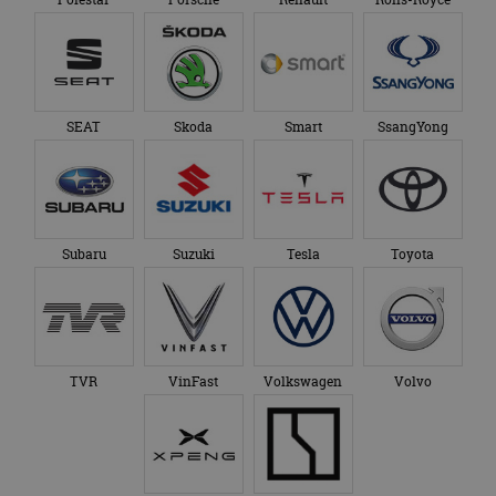
SEAT
Skoda
Smart
SsangYong
Subaru
Suzuki
Tesla
Toyota
TVR
VinFast
Volkswagen
Volvo