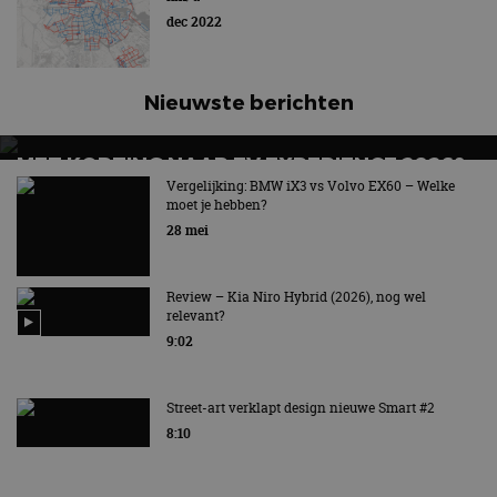
dec 2022
Nieuwste berichten
MET KORTING NAAR EV EXPERIENCE 2026?
AUTORAI REGELT HET!
Vergelijking: BMW iX3 vs Volvo EX60 – Welke
moet je hebben?
EV Experience 2026 van 24 tot 26 september
28 mei
Review – Kia Niro Hybrid (2026), nog wel
relevant?
9:02
Street-art verklapt design nieuwe Smart #2
8:10