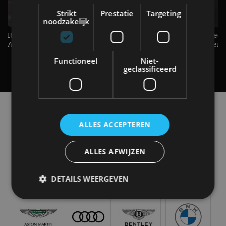
Strikt
Prestatie
Targeting
noodzakelijk
Raad jij onze nieuwe duurtester? -
De Renault Twingo heeft een
AutoRAI TV
opvallende snelheidsmeter! -
AutoRAI TV
Functioneel
Niet-
geclassificeerd
Alle automerken
Selecteer een merk voor meer informatie, modellen
ALLES ACCEPTEREN
en alle nieuwsberichten
ALLES AFWIJZEN
DETAILS WEERGEVEN
Abarth
Aiways
Alfa Romeo
Alpine
Strikt noodzakelijk
Prestatie
Targeting