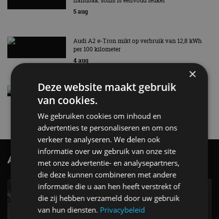
handbak: soms is eenvoud leuker
5 aug
Audi A2 e-Tron mikt op verbruik van 12,8 kWh
per 100 kilometer
4 aug
×
Deze website maakt gebruik
Elektrische Geely E2 (tijdelijk) net zo goedkoop
van cookies.
als een Renault Twingo
4 aug
We gebruiken cookies om inhoud en
advertenties te personaliseren en om ons
verkeer te analyseren. We delen ook
informatie over uw gebruik van onze site
AutoRAI.nl TV
SUBSCRIBE
met onze advertentie- en analysepartners,
die deze kunnen combineren met andere
informatie die u aan hen heeft verstrekt of
die zij hebben verzameld door uw gebruik
van hun diensten.
Privacybeleid