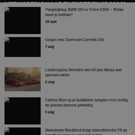
MET KORTING NAAR EV EXPERIENCE 2026?
AUTORAI REGELT HET!
Vergelijking: BMW iX3 vs Volvo EX60 – Welke
moet je hebben?
EV Experience 2026 van 24 tot 26 september
28 mei
Gespot: een Chevrolet Corvette Z06
7 aug
Lamborghini Revuelto eert 60 jaar Miura met
speciale editie
6 aug
Carbon fibre op je laadkabel: nergens voor nodig,
en precies daarom geweldig
5 aug
Hennessey Blackbird krijgt atmosferische V8 en