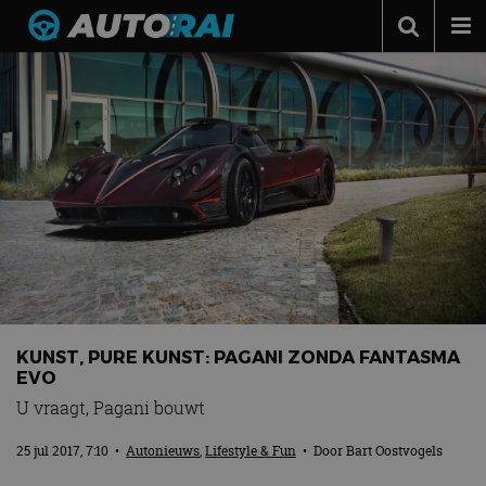
Autonieuws
Podcast
Autotests
Automerken
Adverteren
Contact
MotorRAI.nl
KUNST, PURE KUNST: PAGANI ZONDA FANTASMA
EVO
U vraagt, Pagani bouwt
25 jul 2017, 7:10
•
Autonieuws
,
Lifestyle & Fun
• Door
Bart Oostvogels