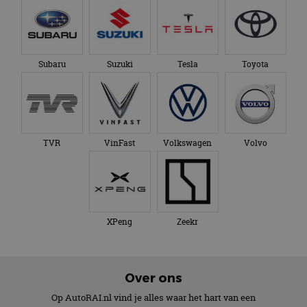
Subaru
Suzuki
Tesla
Toyota
TVR
VinFast
Volkswagen
Volvo
XPeng
Zeekr
Over ons
Op AutoRAI.nl vind je alles waar het hart van een