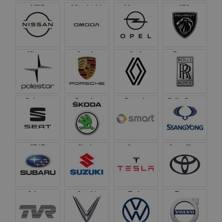
MINI
Mitsubishi
Morgan
NIO
Nissan
Omoda
Opel
Peugeot
Polestar
Porsche
Renault
Rolls-Royce
SEAT
Skoda
Smart
SsangYong
Subaru
Suzuki
Tesla
Toyota