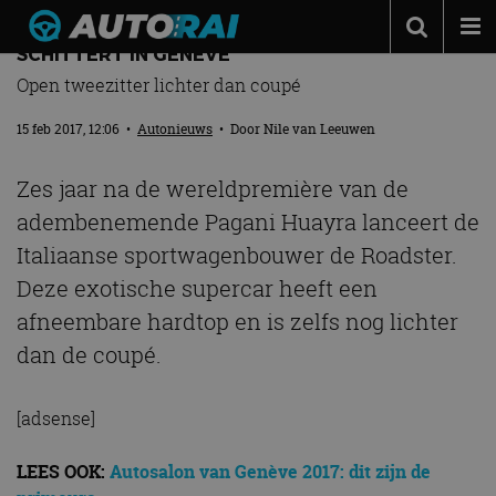
PEPERDURE PAGANI HUAYRA ROADSTER
SCHITTERT IN GENÈVE
Autonieuws
Open tweezitter lichter dan coupé
Podcast
15 feb 2017, 12:06
•
Autonieuws
• Door
Nile van Leeuwen
Autotests
Zes jaar na de wereldpremière van de
Automerken
adembenemende Pagani Huayra lanceert de
Adverteren
Italiaanse sportwagenbouwer de Roadster.
Contact
Deze exotische supercar heeft een
afneembare hardtop en is zelfs nog lichter
MotorRAI.nl
dan de coupé.
[adsense]
LEES OOK:
Autosalon van Genève 2017: dit zijn de