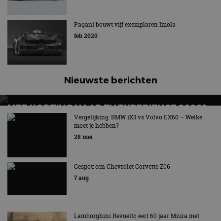
Pagani bouwt vijf exemplaren Imola
feb 2020
Nieuwste berichten
MET KORTING NAAR EV EXPERIENCE 2026?
AUTORAI REGELT HET!
Vergelijking: BMW iX3 vs Volvo EX60 – Welke
moet je hebben?
EV Experience 2026 van 24 tot 26 september
28 mei
Gespot: een Chevrolet Corvette Z06
7 aug
Lamborghini Revuelto eert 60 jaar Miura met