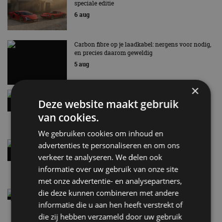
speciale editie
6 aug
Carbon fibre op je laadkabel: nergens voor nodig,
en precies daarom geweldig
5 aug
×
Hennessey Blackbird krijgt atmosferische V8 en
Deze website maakt gebruik
handbak: soms is eenvoud leuker
5 aug
van cookies.
We gebruiken cookies om inhoud en
Audi A2 e-Tron mikt op verbruik van 12,8 kWh
advertenties te personaliseren en om ons
per 100 kilometer
verkeer te analyseren. We delen ook
4 aug
informatie over uw gebruik van onze site
met onze advertentie- en analysepartners,
die deze kunnen combineren met andere
Elektrische Geely E2 (tijdelijk) net zo goedkoop
als een Renault Twingo
informatie die u aan hen heeft verstrekt of
4 aug
die zij hebben verzameld door uw gebruik