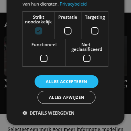
van hun diensten.
Privacybeleid
Strikt
Prestatie
Targeting
noodzakelijk
AutoRAI.nl TV
SUBSCRIBE
Functioneel
Niet-
geclassificeerd
Raad jij onze nieuwe duurtester? -
De Renault Twingo heeft een
ALLES ACCEPTEREN
AutoRAI TV
opvallende snelheidsmeter! -
AutoRAI TV
ALLES AFWIJZEN
DETAILS WEERGEVEN
Alle automerken
Selecteer een merk voor meer informatie, modellen