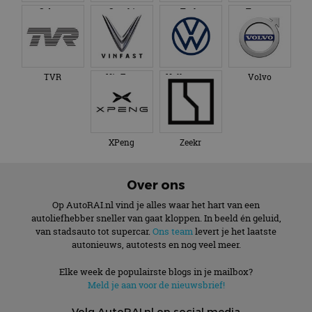
Subaru
Suzuki
Tesla
Toyota
TVR
VinFast
Volkswagen
Volvo
XPeng
Zeekr
Over ons
Op AutoRAI.nl vind je alles waar het hart van een
autoliefhebber sneller van gaat kloppen. In beeld én geluid,
van stadsauto tot supercar.
Ons team
levert je het laatste
autonieuws, autotests en nog veel meer.
Elke week de populairste blogs in je mailbox?
Meld je aan voor de nieuwsbrief!
Volg AutoRAI.nl op social media