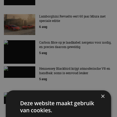
Lamborghini Revuelto eert 60 jaar Miura met
speciale editie
6 aug
Carbon fibre op je laadkabel: nergens voor nodig,
en precies daarom geweldig
5 aug
Hennessey Blackbird krijgt atmosferische V8 en
handbak: soms is eenvoud leuker
5 aug
×
Audi A2 e-Tron mikt op verbruik van 12,8 kWh
per 100 kilometer
Deze website maakt gebruik
4 aug
van cookies.