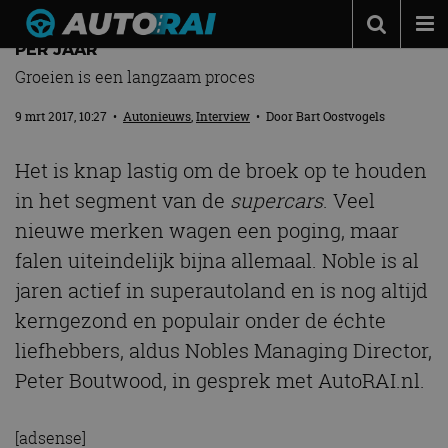
NOBLE BOUWT NOG ALTIJD 10 TOT 12 AUTO’S
PER JAAR
Autonieuws
Groeien is een langzaam proces
Podcast
9 mrt 2017, 10:27
•
Autonieuws
,
Interview
• Door
Bart Oostvogels
Autotests
Het is knap lastig om de broek op te houden
Automerken
in het segment van de
supercars
. Veel
Adverteren
nieuwe merken wagen een poging, maar
Contact
falen uiteindelijk bijna allemaal. Noble is al
jaren actief in superautoland en is nog altijd
MotorRAI.nl
kerngezond en populair onder de échte
liefhebbers, aldus Nobles Managing Director,
Peter Boutwood, in gesprek met AutoRAI.nl.
[adsense]