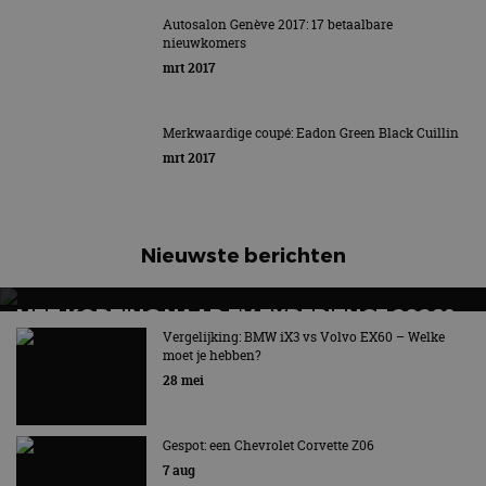
AUTOSALON GENÈVE 2017: 15 KERSVERSE
Autosalon Genève 2017: 17 betaalbare
nieuwkomers
SUPERCARS
mrt 2017
Voor in totaal 11.600 pk aan supercars
Merkwaardige coupé: Eadon Green Black Cuillin
mrt 2017
Nieuwste berichten
MET KORTING NAAR EV EXPERIENCE 2026?
AUTORAI REGELT HET!
Vergelijking: BMW iX3 vs Volvo EX60 – Welke
moet je hebben?
EV Experience 2026 van 24 tot 26 september
28 mei
Gespot: een Chevrolet Corvette Z06
7 aug