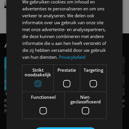
We gebruiken cookies om inhoud en
Elektrische Geely E2 (tijdelijk) net zo goedkoop
advertenties te personaliseren en om ons
als een Renault Twingo
verkeer te analyseren. We delen ook
4 aug
informatie over uw gebruik van onze site
met onze advertentie- en analysepartners,
die deze kunnen combineren met andere
informatie die u aan hen heeft verstrekt of
AutoRAI.nl TV
SUBSCRIBE
die zij hebben verzameld door uw gebruik
van hun diensten.
Privacybeleid
Strikt
Prestatie
Targeting
noodzakelijk
Functioneel
Niet-
KIA Stonic Mild-Hybrid (2026),
Welke elektrische auto past b
geclassificeerd
benzine, handbak, het bestaat nog! -
De EV Experience geeft ant
REVIEW - AutoRAI TV
op je vraag! - AutoRAI TV