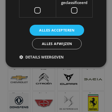
geclassificeerd
Abarth
Aiways
Alfa Romeo
Alpine
ALLES ACCEPTEREN
ALLES AFWIJZEN
Aston Martin
Audi
Bentley
BMW
DETAILS WEERGEVEN
Bugatti
BYD
Cadillac
Caterham
Strikt noodzakelijk
Prestatie
Targeting
Functioneel
Niet-geclassificeerd
Chevrolet
Citroën
Cupra
Dacia
Strikt noodzakelijke cookies maken de
kernfunctionaliteiten van de website mogelijk, zoals
gebruikersaanmelding en accountbeheer. De
website kan niet goed worden gebruikt zonder de
strikt noodzakelijke cookies.