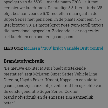
opvolger van de 650S – met de naam 720S – uit met
een nieuwe krachtbron. De huidige 3,8-liter biturbo V8
blijft bestaan voor de 570-modellen maar gaat in de
Super Series met pensioen. In de plaats komt een 4,0-
liter biturbo V8. De motor krijgt twee twin-scroll turbo’s
die razendsnel opspoelen. Zodoende is er nog eerder
trekkracht en een snellere gasrespons.
LEES OOK:
McLaren ‘720S’ krijgt Variable Drift Control
Brandstofverbruik
“De nieuwe 4,0-liter M840T biedt uitstekende
prestaties”, zegt McLaren Super Series Vehicle Line
Director, Haydn Baker. “Kracht, Koppel en een alerte
gasrespons zijn aanzienlijk verbeterd ten opzichte van
de eerste generatie Super Series. Ook het
brandstofverbruik en de emissies zijn aanzienlijk
beter.”