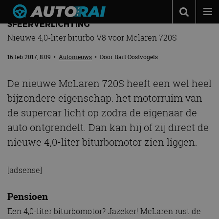
MOTORRUIM MCLAREN 720S HEEFT
SFEERVERLICHTING
Autonieuws
Nieuwe 4,0-liter biturbo V8 voor Mclaren 720S
Podcast
16 feb 2017, 8:09
•
Autonieuws
• Door
Bart Oostvogels
Autotests
De nieuwe McLaren 720S heeft een wel heel
Automerken
bijzondere eigenschap: het motorruim van
Adverteren
de supercar licht op zodra de eigenaar de
Contact
auto ontgrendelt. Dan kan hij of zij direct de
nieuwe 4,0-liter biturbomotor zien liggen.
MotorRAI.nl
[adsense]
Pensioen
Een 4,0-liter biturbomotor? Jazeker! McLaren rust de