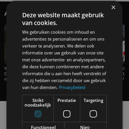
×
AutoRAI.nl TV
SUBSCRIBE
Deze website maakt gebruik
van cookies.
We gebruiken cookies om inhoud en
advertenties te personaliseren en om ons
verkeer te analyseren. We delen ook
informatie over uw gebruik van onze site
met onze advertentie- en analysepartners,
die deze kunnen combineren met andere
Welke elektrische auto past bij jou?
1.500 KG Trekgewicht & 380
informatie die u aan hen heeft verstrekt of
De EV Experience geeft antwoord
elektrische pk's, maar WELK
op je vraag! - AutoRAI TV
AUTO is het? - AutoRAI TV
die zij hebben verzameld door uw gebruik
van hun diensten.
Privacybeleid
Strikt
Prestatie
Targeting
noodzakelijk
Alle automerken
Selecteer een merk voor meer informatie, modellen
en alle nieuwsberichten
Functioneel
Niet-