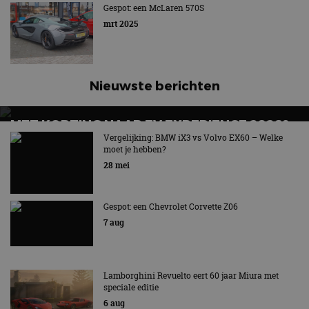
Gespot: een McLaren 570S
mrt 2025
Nieuwste berichten
MET KORTING NAAR EV EXPERIENCE 2026?
AUTORAI REGELT HET!
Vergelijking: BMW iX3 vs Volvo EX60 – Welke
moet je hebben?
EV Experience 2026 van 24 tot 26 september
28 mei
Gespot: een Chevrolet Corvette Z06
7 aug
Lamborghini Revuelto eert 60 jaar Miura met
speciale editie
6 aug