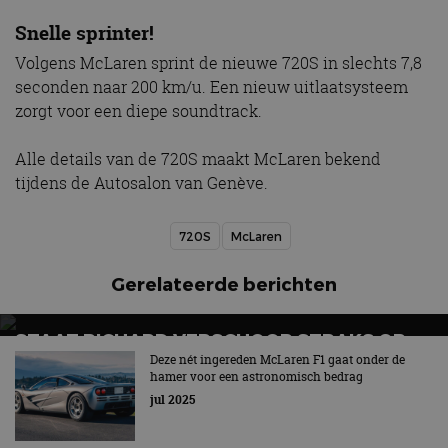
Snelle sprinter!
Volgens McLaren sprint de nieuwe 720S in slechts 7,8
seconden naar 200 km/u. Een nieuw uitlaatsysteem
zorgt voor een diepe soundtrack.
Alle details van de 720S maakt McLaren bekend
tijdens de Autosalon van Genève.
720S
McLaren
Gerelateerde berichten
STAAT RICHARD VERSCHOOR STRAKS OP
HET F1-PODIUM?
Deze nét ingereden McLaren F1 gaat onder de
hamer voor een astronomisch bedrag
Officieel onderdeel van McLaren
jul 2025