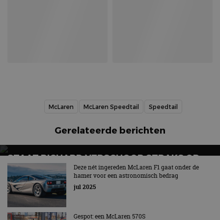
McLaren
McLaren Speedtail
Speedtail
Gerelateerde berichten
STAAT RICHARD VERSCHOOR STRAKS OP
HET F1-PODIUM?
Deze nét ingereden McLaren F1 gaat onder de
hamer voor een astronomisch bedrag
Officieel onderdeel van McLaren
jul 2025
Gespot: een McLaren 570S