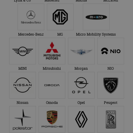
Lynk & Co
Maserati
Mazda
McLaren
Mercedes-Benz
MG
Micro Mobility Systems
MINI
Mitsubishi
Morgan
NIO
Nissan
Omoda
Opel
Peugeot