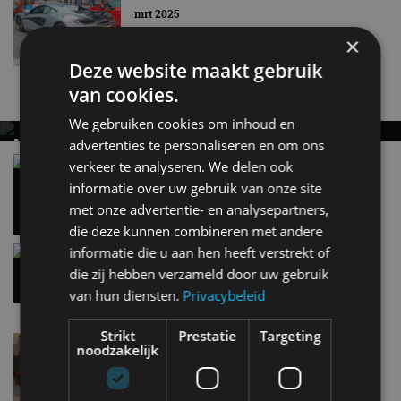
mrt 2025
×
Deze website maakt gebruik
van cookies.
Nieuwste berichten
We gebruiken cookies om inhoud en
MET KORTING NAAR EV EXPERIENCE 2026?
advertenties te personaliseren en om ons
AUTORAI REGELT HET!
Vergelijking: BMW iX3 vs Volvo EX60 – Welke
verkeer te analyseren. We delen ook
moet je hebben?
informatie over uw gebruik van onze site
EV Experience 2026 van 24 tot 26 september
28 mei
met onze advertentie- en analysepartners,
die deze kunnen combineren met andere
informatie die u aan hen heeft verstrekt of
Gespot: een Chevrolet Corvette Z06
7 aug
die zij hebben verzameld door uw gebruik
van hun diensten.
Privacybeleid
Strikt
Prestatie
Targeting
Lamborghini Revuelto eert 60 jaar Miura met
noodzakelijk
speciale editie
6 aug