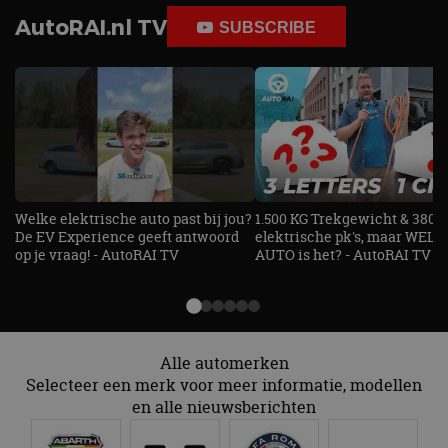
website kan niet goed worden gebruikt zonder de
strikt noodzakelijke cookies.
AutoRAI.nl TV
SUBSCRIBE
Aanbieder
/
Naam
Vervaldatum
Omschrijv
Domein
cf_clearance
1 jaar
Deze cooki
Cloudflare,
gebruikt d
Inc.
CloudFlare
.autorai.nl
vertrouwd
te identific
beveiligin
op basis va
adres van 
te omzeilen
Welke elektrische auto past bij jou?
1.500 KG Trekgewicht & 380
essentieel 
ondersteu
De EV Experience geeft antwoord
elektrische pk's, maar WELK
veiligheid 
op je vraag! - AutoRAI TV
AUTO is het? - AutoRAI TV
website fun
het bieden
beschermi
kwaadaard
bezoekers.
CookieScriptConsent
4 weken 2
Deze cooki
CookieScript
dagen
gebruikt d
Alle automerken
autorai.nl
Google Privacy Policy
Cookie-Scr
Selecteer een merk voor meer informatie, modellen
service om
cookievoo
en alle nieuwsberichten
bezoekers 
onthouden.
banner van