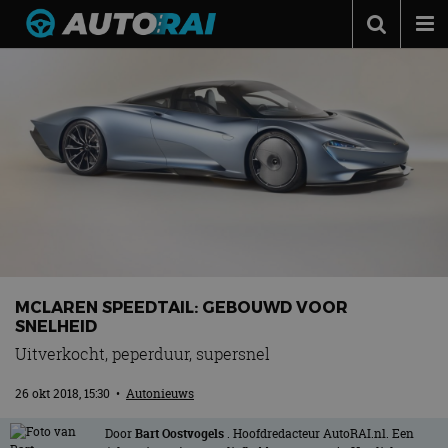
Autonieuws
Podcast
Autotests
Automerken
Adverteren
Contact
MotorRAI.nl
MCLAREN SPEEDTAIL: GEBOUWD VOOR
SNELHEID
Uitverkocht, peperduur, supersnel
26 okt 2018, 15:30
•
Autonieuws
Door
Bart Oostvogels
. Hoofdredacteur AutoRAI.nl. Een