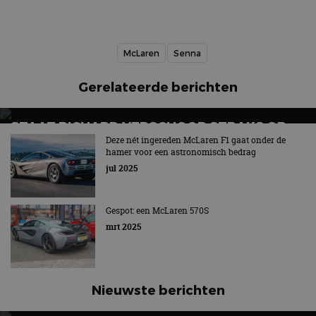
McLaren
Senna
Gerelateerde berichten
STAAT RICHARD VERSCHOOR STRAKS OP
HET F1-PODIUM?
Deze nét ingereden McLaren F1 gaat onder de
hamer voor een astronomisch bedrag
Officieel onderdeel van McLaren
jul 2025
Gespot: een McLaren 570S
mrt 2025
Nieuwste berichten