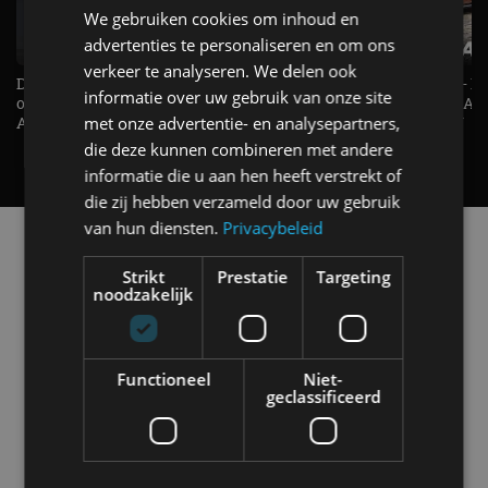
We gebruiken cookies om inhoud en
advertenties te personaliseren en om ons
verkeer te analyseren. We delen ook
De Renault Twingo heeft een
De perfecte (gezins)taxi? - 
informatie over uw gebruik van onze site
opvallende snelheidsmeter! -
ES500e (2026) - REVIEW - AL
met onze advertentie- en analysepartners,
AutoRAI TV
UITGELEGD! - AutoRAI TV
die deze kunnen combineren met andere
informatie die u aan hen heeft verstrekt of
die zij hebben verzameld door uw gebruik
van hun diensten.
Privacybeleid
Alle automerken
Selecteer een merk voor meer informatie, modellen
Strikt
Prestatie
Targeting
en alle nieuwsberichten
noodzakelijk
Functioneel
Niet-
geclassificeerd
Abarth
Aiways
Alfa Romeo
Alpine