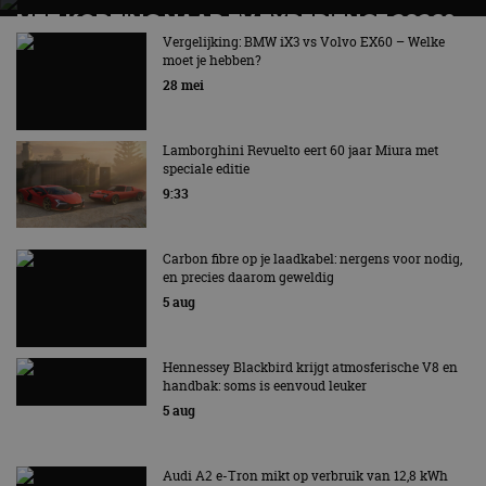
MET KORTING NAAR EV EXPERIENCE 2026?
AUTORAI REGELT HET!
Vergelijking: BMW iX3 vs Volvo EX60 – Welke
moet je hebben?
EV Experience 2026 van 24 tot 26 september
28 mei
Lamborghini Revuelto eert 60 jaar Miura met
speciale editie
9:33
Carbon fibre op je laadkabel: nergens voor nodig,
en precies daarom geweldig
5 aug
Hennessey Blackbird krijgt atmosferische V8 en
handbak: soms is eenvoud leuker
5 aug
Audi A2 e-Tron mikt op verbruik van 12,8 kWh