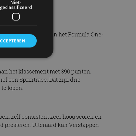
Niet-
geclassificeerd
n het 2025-seizoen van het Formula One-
ACCEPTEREN
naan het klassement met 390 punten.
rd
ef een Sprintrace. Dat zijn drie
elding en
te lopen.
ervice om
oen: zelf consistent zeer hoog scoren en
es van de bezoeker
unen van de
ed presteren. Uiteraard kan Verstappen
den van