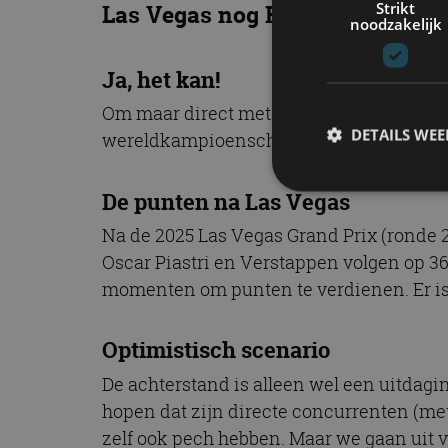
Strikt
Las Vegas nog F1-kampioen wor
noodzakelijk
Ja, het kan!
Om maar direct met de deur in huis te v
DETAILS WE
wereldkampioenschap, al is het scenario
De punten na Las Vegas
Na de 2025 Las Vegas Grand Prix (ronde 2
S
Oscar Piastri en Verstappen volgen op 366
Strikt noodzakelijke
momenten om punten te verdienen. Er is 
accountbeheer. De we
Naam
Optimistisch scenario
cf_clearance
De achterstand is alleen wel een uitdagi
hopen dat zijn directe concurrenten (me
zelf ook pech hebben. Maar we gaan uit 