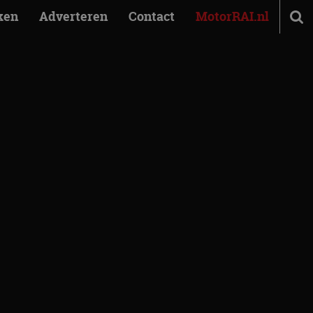
ken
Adverteren
Contact
MotorRAI.nl