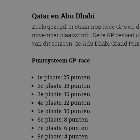
CookieScriptConse
Qatar en Abu Dhabi
Zoals gezegd: er staan nog twee GP’s op d
Naam
november plaatsvindt. Deze GP bestaat ui
Naam
omx_consent
Aanbiede
van dit seizoen: de Adu Dhabi Grand Prix.
Naam
Domein
g_id_202604151153
_ga
_fbp
Meta Pla
Puntsysteem GP-race
Inc.
.autorai.n
_gcl_au
Google L
1e plaats: 25 punten
.autorai.n
2e plaats: 18 punten
_ga_SC6JKZPPKY
IDE
Google L
3e plaats: 15 punten
.doublecl
4e plaats: 12 punten
5e plaats: 10 punten
6e plaats: 8 punten
7e plaats: 6 punten
8e plaats: 4 punten