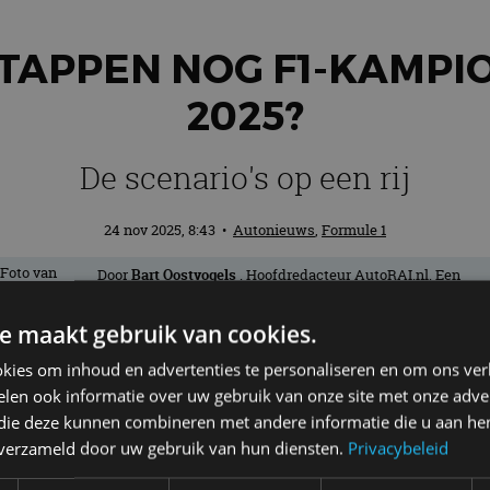
TAPPEN NOG F1-KAMPI
2025?
De scenario's op een rij
24 nov 2025, 8:43
•
Autonieuws
,
Formule 1
Door
Bart Oostvogels
. Hoofdredacteur AutoRAI.nl. Een
échte nieuwsjager en liefhebber van auto’s. Hoe lichter, ho
beter! Als het maar wielen heeft.
e maakt gebruik van cookies.
kies om inhoud en advertenties te personaliseren en om ons ver
as er eentje om te onthouden. Verstappe
len ook informatie over uw gebruik van onze site met onze adver
 die deze kunnen combineren met andere informatie die u aan hen
bodemplaat) vielen de twee McLaren-auto’s
n verzameld door uw gebruik van hun diensten.
Privacybeleid
 kans op de F1-titel in 2025. Of niet? K