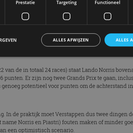
Prestatie
Targeting
Functioneel
den in 2025?
allen: ja, Max Verstappen kan nog kampioen worden i
ERGEVEN
ALLES AFWIJZEN
ALLES 
 uitdagend.
2 van de in totaal 24 races) staat Lando Norris bove
trikt noodzakelijk
Prestatie
Targeting
Functioneel
Niet-geclassificee
 punten. Er zijn nog twee Grands Prix te gaan, inclusi
 cookies maken de kernfunctionaliteiten van de website mogelijk, zoals gebruikersaanm
genoeg potentieel voor punten om de achterstand in 
bsite kan niet goed worden gebruikt zonder de strikt noodzakelijke cookies.
Aanbieder
/
Vervaldatum
Omschrijving
Domein
1 jaar
Deze cookie wordt gebruikt door de CloudFlare-s
Cloudflare,
vertrouwd webverkeer te identificeren en alle
Inc.
ng. In de praktijk moet Verstappen dus twee dingen d
beveiligingsbeperkingen op basis van het IP-adr
.autorai.nl
te omzeilen. Het is essentieel voor het onderste
t name Norris en Piastri) fouten maken of minder go
veiligheid van een website functies en in het bie
bescherming tegen kwaadaardige bezoekers.
van een optimistisch scenario.