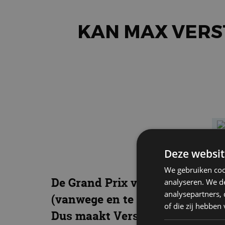
KAN MAX VERS
Deze websit
We gebruiken coo
De Grand Prix van Las Vegas w
analyseren. We de
analysepartners,
(vanwege en te ver afgesleten 
of die zij hebbe
Dus maakt Verstappen nog altijd