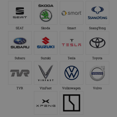
SEAT
Skoda
Smart
SsangYong
Subaru
Suzuki
Tesla
Toyota
TVR
VinFast
Volkswagen
Volvo