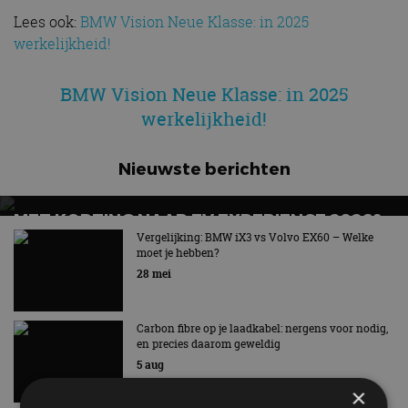
Lees ook:
BMW Vision Neue Klasse: in 2025
werkelijkheid!
BMW Vision Neue Klasse: in 2025
werkelijkheid!
Nieuwste berichten
MET KORTING NAAR EV EXPERIENCE 2026?
AUTORAI REGELT HET!
Vergelijking: BMW iX3 vs Volvo EX60 – Welke
moet je hebben?
EV Experience 2026 van 24 tot 26 september
28 mei
Carbon fibre op je laadkabel: nergens voor nodig,
en precies daarom geweldig
5 aug
×