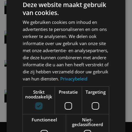
Deze website maakt gebruik
Hennessey Blackbird krijgt atmosferische V8 en
handbak: soms is eenvoud leuker
van cookies.
5 aug
We gebruiken cookies om inhoud en
advertenties te personaliseren en om ons
Audi A2 e-Tron mikt op verbruik van 12,8 kWh
verkeer te analyseren. We delen ook
per 100 kilometer
informatie over uw gebruik van onze site
4 aug
met onze advertentie- en analysepartners,
die deze kunnen combineren met andere
Elektrische Geely E2 (tijdelijk) net zo goedkoop
informatie die u aan hen heeft verstrekt of
als een Renault Twingo
die zij hebben verzameld door uw gebruik
4 aug
van hun diensten.
Privacybeleid
Strikt
Prestatie
Targeting
Vernieuwde Hyundai Ioniq 6 rijdt tot 680
noodzakelijk
kilometer en wordt goedkoper
4 aug
Functioneel
Niet-
geclassificeerd