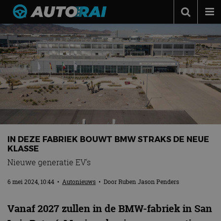
Autonieuws
Podcast
Autotests
Automerken
Adverteren
Contact
IN DEZE FABRIEK BOUWT BMW STRAKS DE NEUE
MotorRAI.nl
KLASSE
Nieuwe generatie EV's
6 mei 2024, 10:44
•
Autonieuws
• Door
Ruben Jason Penders
Vanaf 2027 zullen in de BMW-fabriek in San