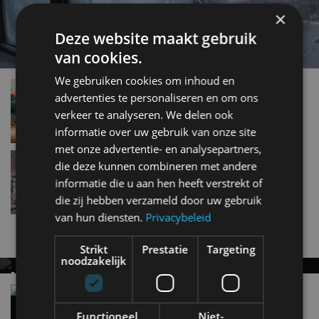
×
Deze website maakt gebruik
van cookies.
We gebruiken cookies om inhoud en
Autorijden terwijl het regent? 10 slimme tips
advertenties te personaliseren en om ons
mei 2019
verkeer te analyseren. We delen ook
informatie over uw gebruik van onze site
met onze advertentie- en analysepartners,
Zes gouden regels voor het besparen van
die deze kunnen combineren met andere
brandstof
informatie die u aan hen heeft verstrekt of
jan 2019
die zij hebben verzameld door uw gebruik
van hun diensten.
Privacybeleid
Nieuwste berichten
Strikt
Prestatie
Targeting
noodzakelijk
MET KORTING NAAR EV EXPERIENCE 2026?
AUTORAI REGELT HET!
Vergelijking: BMW iX3 vs Volvo EX60 – Welke
moet je hebben?
EV Experience 2026 van 24 tot 26 september
Functioneel
Niet-
28 mei