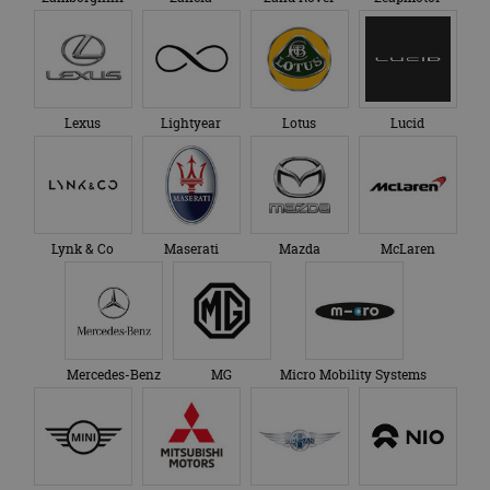
Lexus
Lightyear
Lotus
Lucid
Lynk & Co
Maserati
Mazda
McLaren
Mercedes-Benz
MG
Micro Mobility Systems