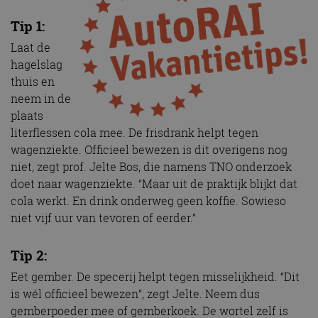
Tip 1:
Laat de
hagelslag
thuis en
neem in de
plaats
literflessen cola mee. De frisdrank helpt tegen
wagenziekte. Officieel bewezen is dit overigens nog
niet, zegt prof. Jelte Bos, die namens TNO onderzoek
doet naar wagenziekte. “Maar uit de praktijk blijkt dat
cola werkt. En drink onderweg geen koffie. Sowieso
niet vijf uur van tevoren of eerder.”
Tip 2:
Eet gember. De specerij helpt tegen misselijkheid. “Dit
is wél officieel bewezen”, zegt Jelte. Neem dus
gemberpoeder mee of gemberkoek. De wortel zelf is