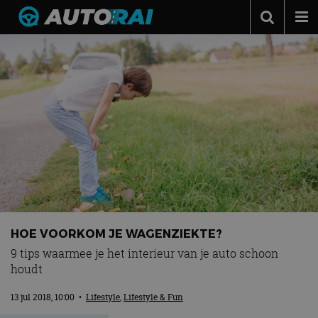
Autonieuws
Podcast
Autotests
Automerken
Adverteren
Contact
MotorRAI.nl
HOE VOORKOM JE WAGENZIEKTE?
9 tips waarmee je het interieur van je auto schoon
houdt
13 jul 2018, 10:00
•
Lifestyle
,
Lifestyle & Fun