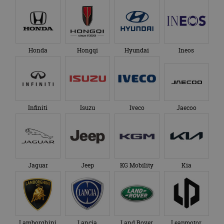
Honda
Hongqi
Hyundai
Ineos
Infiniti
Isuzu
Iveco
Jaecoo
Jaguar
Jeep
KG Mobility
Kia
Lamborghini
Lancia
Land Rover
Leapmotor