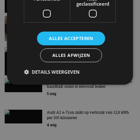
geclassificeerd
Lamborghini Revuelto eert 60 jaar Miura met
speciale editie
9:33
ALLES ACCEPTEREN
Carbon fibre op je laadkabel: nergens voor nodig,
ALLES AFWIJZEN
en precies daarom geweldig
5 aug
DETAILS WEERGEVEN
Hennessey Blackbird krijgt atmosferische V8 en
handbak: soms is eenvoud leuker
5 aug
Strikt noodzakelijk
Prestatie
Targeting
Functioneel
Niet-geclassificeerd
Audi A2 e-Tron mikt op verbruik van 12,8 kWh
per 100 kilometer
Strikt noodzakelijke cookies maken de
kernfunctionaliteiten van de website mogelijk, zoals
4 aug
gebruikersaanmelding en accountbeheer. De
website kan niet goed worden gebruikt zonder de
strikt noodzakelijke cookies.