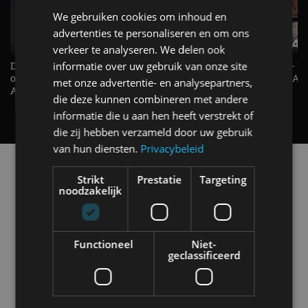
We gebruiken cookies om inhoud en
advertenties te personaliseren en om ons
verkeer te analyseren. We delen ook
informatie over uw gebruik van onze site
De Renault Twingo heeft een
De perfecte (gezins)taxi? - 
opvallende snelheidsmeter! -
ES500e (2026) - REVIEW - AL
met onze advertentie- en analysepartners,
AutoRAI TV
UITGELEGD! - AutoRAI TV
die deze kunnen combineren met andere
informatie die u aan hen heeft verstrekt of
die zij hebben verzameld door uw gebruik
van hun diensten.
Privacybeleid
Alle automerken
Strikt
Prestatie
Targeting
Selecteer een merk voor meer informatie, modellen
noodzakelijk
en alle nieuwsberichten
Functioneel
Niet-
geclassificeerd
Abarth
Aiways
Alfa Romeo
Alpine