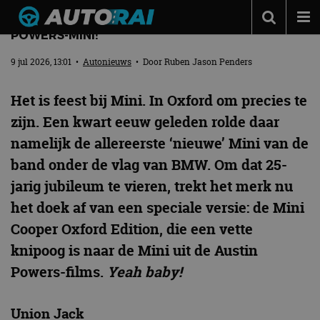
GROOVY BABY: MINI INTRODUCEERT AUSTIN
POWERS-MINI!
Autonieuws
9 jul 2026, 13:01
•
Autonieuws
• Door
Ruben Jason Penders
Podcast
Het is feest bij Mini. In Oxford om precies te
Autotests
zijn. Een kwart eeuw geleden rolde daar
Automerken
namelijk de allereerste ‘nieuwe’ Mini van de
Adverteren
band onder de vlag van BMW. Om dat 25-
Contact
jarig jubileum te vieren, trekt het merk nu
het doek af van een speciale versie: de Mini
MotorRAI.nl
Cooper Oxford Edition, die een vette
knipoog is naar de Mini uit de Austin
Powers-films.
Yeah baby!
Union Jack