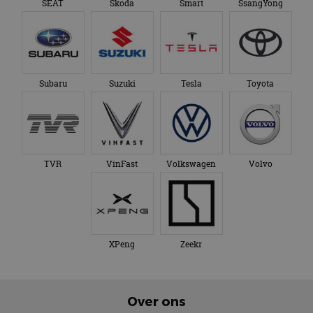
SEAT
Skoda
Smart
SsangYong
Subaru
Suzuki
Tesla
Toyota
TVR
VinFast
Volkswagen
Volvo
XPeng
Zeekr
Over ons