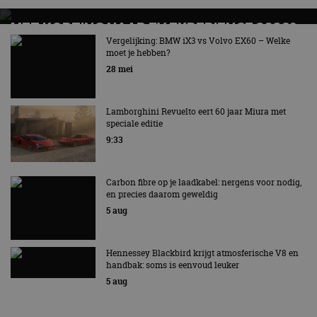
MET KORTING NAAR EV EXPERIENCE 2026?
AUTORAI REGELT HET!
Vergelijking: BMW iX3 vs Volvo EX60 – Welke
moet je hebben?
EV Experience 2026 van 24 tot 26 september
28 mei
Lamborghini Revuelto eert 60 jaar Miura met
speciale editie
9:33
Carbon fibre op je laadkabel: nergens voor nodig,
en precies daarom geweldig
5 aug
Hennessey Blackbird krijgt atmosferische V8 en
handbak: soms is eenvoud leuker
5 aug