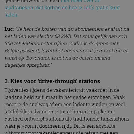
gehele netwerk. Je leest
hier meer over de
laadtarieven met korting en hoe je zelfs gratis kunt
laden.
Luc:
“Je hebt de kosten van dit abonnement er al uit na
het laden van slechts 58 kWh. Dat staat gelijk aan zo’n
300 tot 400 kilometer rijden. Zodra je de grens met
België passeert, levert het abonnement je dus al direct
winst op. Bovendien is het na de eerste maand
dagelijks opzegbaar.”
3. Kies voor ‘drive-through’ stations
Tijdverlies tijdens de vakantierit zit vaak niet in de
laadsnelheid zelf, maar in het gedoe eromheen. Vaak
moet je de snelweg af om een lader te vinden en veel
laadplekken dwingen je tot achteruit inparkeren.
Fastned ontwerpt stations als traditionele tankstations
waar je vooruit doorheen rijdt. Dit is een absolute
uitkomst voor vakantiegangers die reizen met een