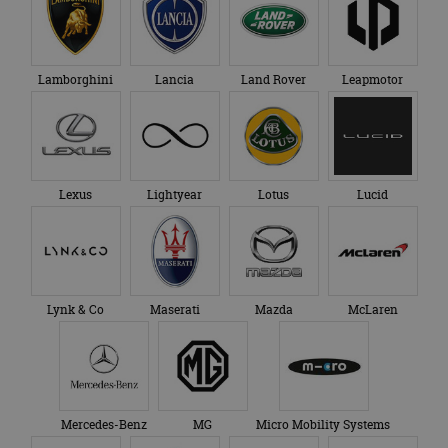
Lamborghini
Lancia
Land Rover
Leapmotor
Lexus
Lightyear
Lotus
Lucid
Lynk & Co
Maserati
Mazda
McLaren
Mercedes-Benz
MG
Micro Mobility Systems