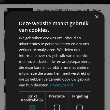
MET KORTING NAAR EV EXPERIENCE 2026?
AUTORAI REGELT HET!
Vergelijking: BMW iX3 vs Volvo EX60 – Welke
moet je hebben?
×
EV Experience 2026 van 24 tot 26 september
28 mei
Deze website maakt gebruik
van cookies.
Lamborghini Revuelto eert 60 jaar Miura met
We gebruiken cookies om inhoud en
speciale editie
advertenties te personaliseren en om ons
9:33
verkeer te analyseren. We delen ook
informatie over uw gebruik van onze site
Carbon fibre op je laadkabel: nergens voor nodig,
met onze advertentie- en analysepartners,
en precies daarom geweldig
die deze kunnen combineren met andere
5 aug
informatie die u aan hen heeft verstrekt of
die zij hebben verzameld door uw gebruik
Hennessey Blackbird krijgt atmosferische V8 en
van hun diensten.
Privacybeleid
handbak: soms is eenvoud leuker
5 aug
Strikt
Prestatie
Targeting
noodzakelijk
Audi A2 e-Tron mikt op verbruik van 12,8 kWh