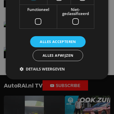
per 100 kilometer
4 aug
Functioneel
Niet-
geclassificeerd
Elektrische Geely E2 (tijdelijk) net zo goedkoop
als een Renault Twingo
4 aug
ALLES ACCEPTEREN
Vernieuwde Hyundai Ioniq 6 rijdt tot 680
kilometer en wordt goedkoper
ALLES AFWIJZEN
4 aug
DETAILS WEERGEVEN
AutoRAI.nl TV
SUBSCRIBE
Strikt noodzakelijk
Prestatie
Targeting
Functioneel
Niet-geclassificeerd
Strikt noodzakelijke cookies maken de
kernfunctionaliteiten van de website mogelijk, zoals