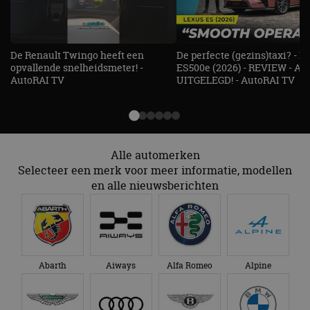
gebruikersaanmelding en accountbeheer. De
website kan niet goed worden gebruikt zonder de
strikt noodzakelijke cookies.
Aanbieder
/
Naam
Vervaldatum
Omschrijv
De Renault Twingo heeft een
De perfecte (gezins)taxi? - 
Domein
opvallende snelheidsmeter! -
ES500e (2026) - REVIEW - AL
cf_clearance
1 jaar
Deze cooki
Cloudflare,
AutoRAI TV
UITGELEGD! - AutoRAI TV
gebruikt d
Inc.
CloudFlare
.autorai.nl
vertrouwd
te identific
beveiligin
op basis va
adres van 
te omzeilen
Alle automerken
essentieel 
Selecteer een merk voor meer informatie, modellen
ondersteu
veiligheid 
en alle nieuwsberichten
website fun
het bieden
beschermi
kwaadaard
bezoekers.
CookieScriptConsent
4 weken 2
Deze cooki
CookieScript
dagen
gebruikt d
autorai.nl
Abarth
Aiways
Alfa Romeo
Alpine
Google Privacy Policy
Cookie-Scr
service om
cookievoo
bezoekers 
onthouden.