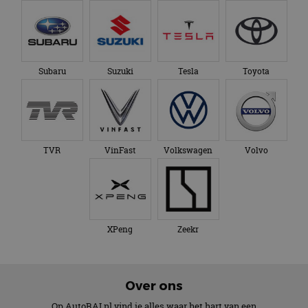
Subaru
Suzuki
Tesla
Toyota
TVR
VinFast
Volkswagen
Volvo
XPeng
Zeekr
Over ons
Op AutoRAI.nl vind je alles waar het hart van een