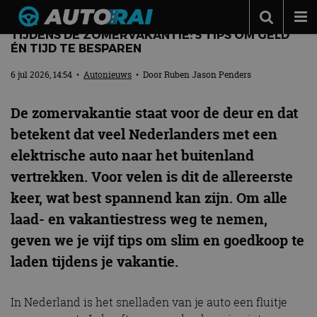
GOEDKOOP SNELLADEN IN HET BUITENLAND
TIJDENS DE ZOMERVAKANTIE: 5 TIPS OM GELD
Autonieuws
ÉN TIJD TE BESPAREN
Podcast
6 jul 2026, 14:54
•
Autonieuws
• Door
Ruben Jason Penders
Autotests
De zomervakantie staat voor de deur en dat
Automerken
betekent dat veel Nederlanders met een
elektrische auto naar het buitenland
Adverteren
vertrekken. Voor velen is dit de allereerste
Contact
keer, wat best spannend kan zijn. Om alle
MotorRAI.nl
laad- en vakantiestress weg te nemen,
geven we je vijf tips om slim en goedkoop te
laden tijdens je vakantie.
In Nederland is het snelladen van je auto een fluitje