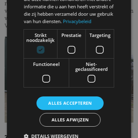
rijervaring en is in verschillende varianten
informatie die u aan hen heeft verstrekt of
verkrijgbaar. Dat is waarschijnlijk ook de grootste reden
die zij hebben verzameld door uw gebruik
voor zijn succes. Voor iedereen is er wel een
van hun diensten.
Privacybeleid
Volkswagen Golf die bij hem of haar past.
Strikt
Prestatie
Targeting
noodzakelijk
Functioneel
Niet-
geclassificeerd
ALLES ACCEPTEREN
ALLES AFWIJZEN
DETAILS WEERGEVEN
Zelf je tweedehands auto verkopen