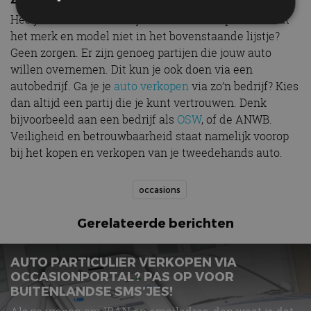
Heb je zelf een auto die je snel wilt verkopen en staat
het merk en model niet in het bovenstaande lijstje?
Geen zorgen. Er zijn genoeg partijen die jouw auto
Strikt noodzakelijk
Prestatie
Targeting
willen overnemen. Dit kun je ook doen via een
Functioneel
Niet-geclassificeerd
autobedrijf. Ga je je
auto verkopen
via zo’n bedrijf? Kies
Strikt noodzakelijke cookies maken de
dan altijd een partij die je kunt vertrouwen. Denk
kernfunctionaliteiten van de website mogelijk, zoals
bijvoorbeeld aan een bedrijf als
OSW
, of de ANWB.
gebruikersaanmelding en accountbeheer. De
website kan niet goed worden gebruikt zonder de
Veiligheid en betrouwbaarheid staat namelijk voorop
strikt noodzakelijke cookies.
bij het kopen en verkopen van je tweedehands auto.
Aanbieder
/
Naam
Vervaldatum
Omschrijv
Domein
occasions
cf_clearance
1 jaar
Deze cooki
Cloudflare,
gebruikt d
Inc.
CloudFlare
.autorai.nl
Gerelateerde berichten
vertrouwd
te identific
beveiligin
op basis va
AUTO PARTICULIER VERKOPEN VIA
adres van 
te omzeilen
OCCASIONPORTAL? PAS OP VOOR
essentieel 
BUITENLANDSE SMS’JES!
ondersteu
veiligheid 
website fun