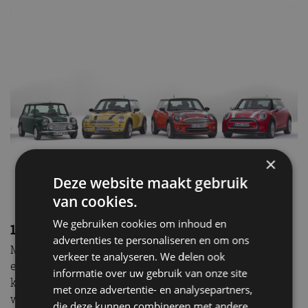
×
Deze website maakt gebruik
van cookies.
We gebruiken cookies om inhoud en
1) Volkswagen Golf
advertenties te personaliseren en om ons
Met stip op 1 staat de Volkswagen Golf. Het maakt
verkeer te analyseren. We delen ook
eigenlijk ook niet uit welke generatie van de Golf te
informatie over uw gebruik van onze site
koop wordt gezet, hij is vaak binnen de kortste keren
met onze advertentie- en analysepartners,
weer verkocht. De Golf biedt al jaren een ultieme
die deze kunnen combineren met andere