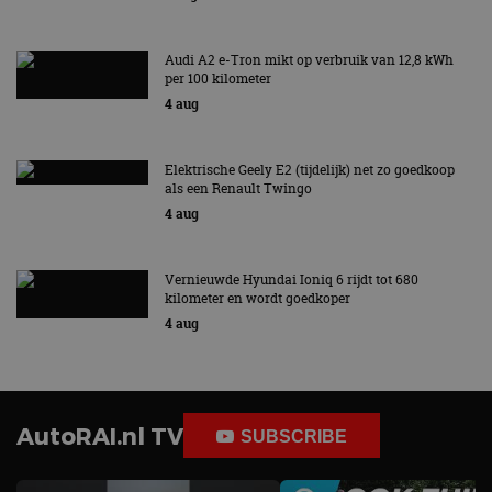
Audi A2 e-Tron mikt op verbruik van 12,8 kWh
per 100 kilometer
4 aug
Elektrische Geely E2 (tijdelijk) net zo goedkoop
als een Renault Twingo
4 aug
Vernieuwde Hyundai Ioniq 6 rijdt tot 680
kilometer en wordt goedkoper
4 aug
AutoRAI.nl TV
SUBSCRIBE