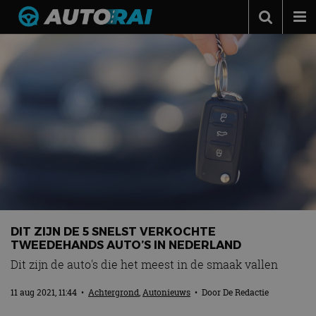
Autonieuws
Podcast
Autotests
Automerken
Adverteren
Contact
MotorRAI.nl
DIT ZIJN DE 5 SNELST VERKOCHTE
TWEEDEHANDS AUTO’S IN NEDERLAND
Dit zijn de auto's die het meest in de smaak vallen
11 aug 2021, 11:44
•
Achtergrond
,
Autonieuws
• Door
De Redactie