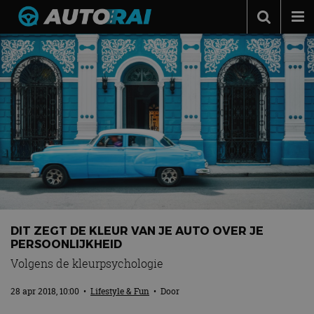
Autonieuws
Podcast
Autotests
Automerken
Adverteren
Contact
MotorRAI.nl
DIT ZEGT DE KLEUR VAN JE AUTO OVER JE
PERSOONLIJKHEID
Volgens de kleurpsychologie
28 apr 2018, 10:00
•
Lifestyle & Fun
• Door