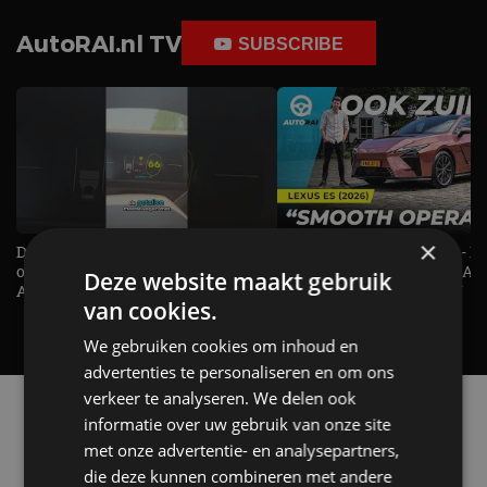
AutoRAI.nl TV
SUBSCRIBE
×
De Renault Twingo heeft een
De perfecte (gezins)taxi? - 
opvallende snelheidsmeter! -
ES500e (2026) - REVIEW - AL
Deze website maakt gebruik
AutoRAI TV
UITGELEGD! - AutoRAI TV
van cookies.
We gebruiken cookies om inhoud en
advertenties te personaliseren en om ons
verkeer te analyseren. We delen ook
Alle automerken
informatie over uw gebruik van onze site
Selecteer een merk voor meer informatie, modellen
met onze advertentie- en analysepartners,
en alle nieuwsberichten
die deze kunnen combineren met andere