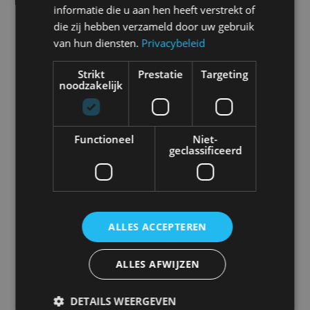
informatie die u aan hen heeft verstrekt of
die zij hebben verzameld door uw gebruik
van hun diensten.
Privacybeleid
Abarth
Aiways
Alfa Romeo
Alpine
Strikt
Prestatie
Targeting
noodzakelijk
Functioneel
Niet-
Aston Martin
Audi
Bentley
BMW
geclassificeerd
Bugatti
BYD
Cadillac
Caterham
ALLES ACCEPTEREN
ALLES AFWIJZEN
Chevrolet
Citroën
Cupra
Dacia
DETAILS WEERGEVEN