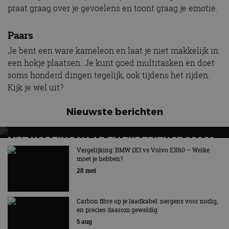
praat graag over je gevoelens en toont graag je emotie.
Paars
Je bent een ware kameleon en laat je niet makkelijk in
een hokje plaatsen. Je kunt goed multitasken en doet
soms honderd dingen tegelijk, ook tijdens het rijden.
Kijk je wel uit?
Nieuwste berichten
MET KORTING NAAR EV EXPERIENCE 2026?
AUTORAI REGELT HET!
Vergelijking: BMW iX3 vs Volvo EX60 – Welke
moet je hebben?
EV Experience 2026 van 24 tot 26 september
28 mei
Carbon fibre op je laadkabel: nergens voor nodig,
en precies daarom geweldig
5 aug