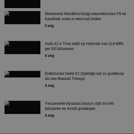
Hennessey Blackbird krijgt atmosferische V8 en
handbak: soms is eenvoud leuker
5 aug
Audi A2 e-Tron mikt op verbruik van 12,8 kWh
per 100 kilometer
4 aug
Elektrische Geely E2 (tijdelijk) net zo goedkoop
als een Renault Twingo
4 aug
Vernieuwde Hyundai Ioniq 6 rijdt tot 680
kilometer en wordt goedkoper
4 aug