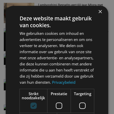
Lamborghini Revuelto eert 60 jaar Miura met
speciale editie
×
6 aug
Deze website maakt gebruik
van cookies.
Carbon fibre op je laadkabel: nergens voor nodig,
We gebruiken cookies om inhoud en
en precies daarom geweldig
advertenties te personaliseren en om ons
5 aug
verkeer te analyseren. We delen ook
informatie over uw gebruik van onze site
Hennessey Blackbird krijgt atmosferische V8 en
met onze advertentie- en analysepartners,
handbak: soms is eenvoud leuker
die deze kunnen combineren met andere
5 aug
informatie die u aan hen heeft verstrekt of
die zij hebben verzameld door uw gebruik
Audi A2 e-Tron mikt op verbruik van 12,8 kWh
van hun diensten.
Privacybeleid
per 100 kilometer
4 aug
Strikt
Prestatie
Targeting
noodzakelijk
Elektrische Geely E2 (tijdelijk) net zo goedkoop
als een Renault Twingo