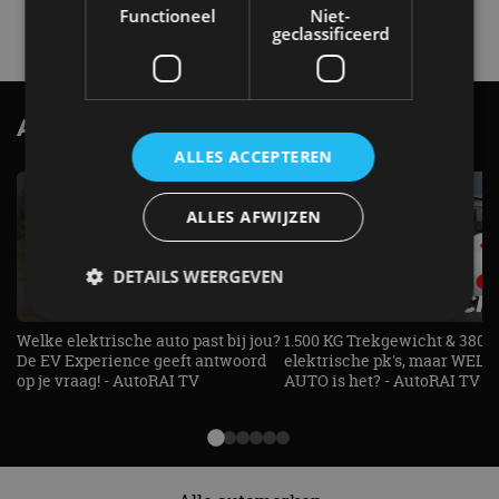
4 aug
Functioneel
Niet-
geclassificeerd
AutoRAI.nl TV
SUBSCRIBE
ALLES ACCEPTEREN
ALLES AFWIJZEN
DETAILS WEERGEVEN
Welke elektrische auto past bij jou?
1.500 KG Trekgewicht & 380
De EV Experience geeft antwoord
elektrische pk's, maar WELK
Strikt noodzakelijk
Prestatie
Targeting
op je vraag! - AutoRAI TV
AUTO is het? - AutoRAI TV
Functioneel
Niet-geclassificeerd
Strikt noodzakelijke cookies maken de
kernfunctionaliteiten van de website mogelijk, zoals
gebruikersaanmelding en accountbeheer. De
website kan niet goed worden gebruikt zonder de