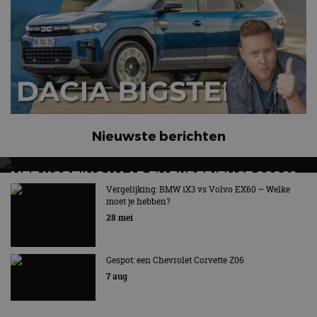
Nieuwste berichten
MET KORTING NAAR EV EXPERIENCE 2026?
AUTORAI REGELT HET!
Vergelijking: BMW iX3 vs Volvo EX60 – Welke
moet je hebben?
EV Experience 2026 van 24 tot 26 september
28 mei
Gespot: een Chevrolet Corvette Z06
7 aug