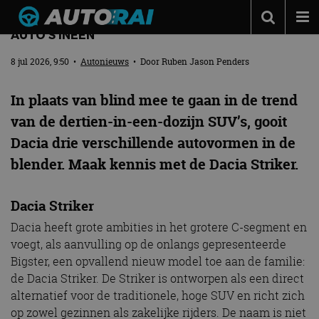
DEZE NIEUWE DACIA STRIKER IS EIGENLIJK DRIE
AUTO’S INEEN
Autonieuws
8 jul 2026, 9:50
•
Autonieuws
• Door
Ruben Jason Penders
Podcast
In plaats van blind mee te gaan in de trend
Autotests
van de dertien-in-een-dozijn SUV’s, gooit
Automerken
Dacia drie verschillende autovormen in de
Adverteren
blender. Maak kennis met de Dacia Striker.
Contact
Dacia Striker
MotorRAI.nl
Dacia heeft grote ambities in het grotere C-segment en
voegt, als aanvulling op de onlangs gepresenteerde
Bigster, een opvallend nieuw model toe aan de familie:
de Dacia Striker. De Striker is ontworpen als een direct
alternatief voor de traditionele, hoge SUV en richt zich
op zowel gezinnen als zakelijke rijders. De naam is niet