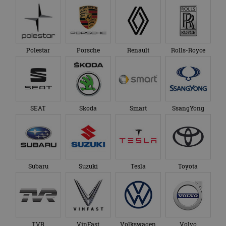
Polestar
Porsche
Renault
Rolls-Royce
SEAT
Skoda
Smart
SsangYong
Subaru
Suzuki
Tesla
Toyota
TVR
VinFast
Volkswagen
Volvo