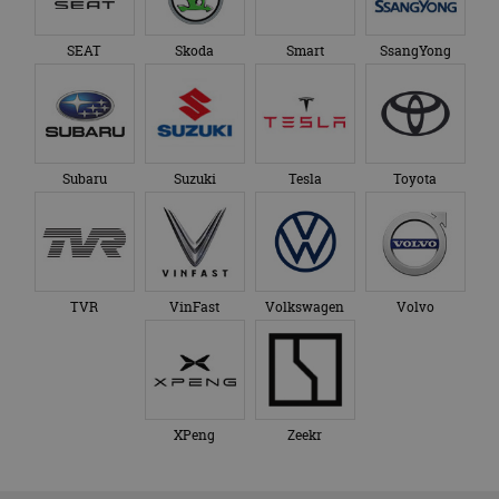
SEAT
Skoda
Smart
SsangYong
Subaru
Suzuki
Tesla
Toyota
TVR
VinFast
Volkswagen
Volvo
XPeng
Zeekr