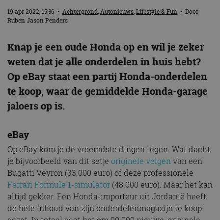
19 apr 2022, 15:36
•
Achtergrond
,
Autonieuws
,
Lifestyle & Fun
• Door
Ruben Jason Penders
Knap je een oude Honda op en wil je zeker
weten dat je alle onderdelen in huis hebt?
Op eBay staat een partij Honda-onderdelen
te koop, waar de gemiddelde Honda-garage
jaloers op is.
eBay
Op eBay kom je de vreemdste dingen tegen. Wat dacht
je bijvoorbeeld van dit setje
originele velgen
van een
Bugatti Veyron (33.000 euro) of deze professionele
Ferrari Formule 1-simulator
(48.000 euro). Maar het kan
altijd gekker. Een Honda-importeur uit Jordanië heeft
de hele inhoud van zijn onderdelenmagazijn te koop
gezet. In totaal gaat het om 90.000 nieuwe, originele