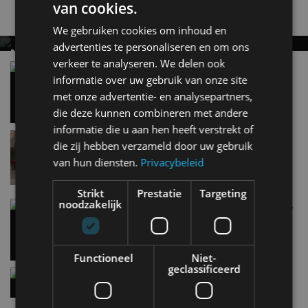
van cookies.
Nieuwste berichten
We gebruiken cookies om inhoud en
advertenties te personaliseren en om ons
MET KORTING NAAR EV EXPERIENCE 2026?
verkeer te analyseren. We delen ook
AUTORAI REGELT HET!
Vergelijking: BMW iX3 vs Volvo EX60 – Welke
informatie over uw gebruik van onze site
moet je hebben?
EV Experience 2026 van 24 tot 26 september
28 mei
met onze advertentie- en analysepartners,
die deze kunnen combineren met andere
informatie die u aan hen heeft verstrekt of
Lamborghini Revuelto eert 60 jaar Miura met
die zij hebben verzameld door uw gebruik
speciale editie
van hun diensten.
Privacybeleid
9:33
Strikt
Prestatie
Targeting
noodzakelijk
Carbon fibre op je laadkabel: nergens voor nodig,
en precies daarom geweldig
5 aug
Functioneel
Niet-
geclassificeerd
Hennessey Blackbird krijgt atmosferische V8 en
handbak: soms is eenvoud leuker
5 aug