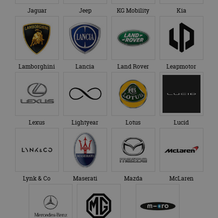
Jaguar
Jeep
KG Mobility
Kia
Lamborghini
Lancia
Land Rover
Leapmotor
Lexus
Lightyear
Lotus
Lucid
Lynk & Co
Maserati
Mazda
McLaren