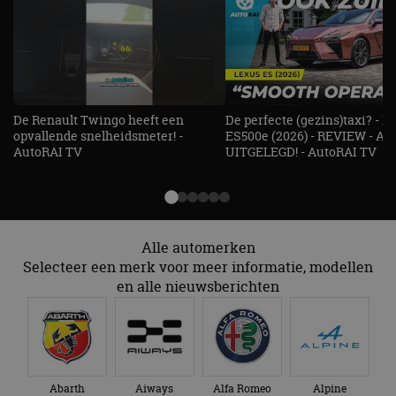
gebruikt d
Inc.
CloudFlare
.autorai.nl
vertrouwd
te identific
beveiligin
op basis va
adres van 
te omzeilen
essentieel 
De Renault Twingo heeft een
De perfecte (gezins)taxi? - 
ondersteu
opvallende snelheidsmeter! -
ES500e (2026) - REVIEW - AL
veiligheid 
website fun
AutoRAI TV
UITGELEGD! - AutoRAI TV
het bieden
beschermi
kwaadaard
bezoekers.
CookieScriptConsent
4 weken 2
Deze cooki
CookieScript
dagen
gebruikt d
autorai.nl
Alle automerken
Google Privacy Policy
Cookie-Scr
service om
Selecteer een merk voor meer informatie, modellen
cookievoo
en alle nieuwsberichten
bezoekers 
onthouden.
banner van
Script.com 
noodzakeli
te werken.
Abarth
Aiways
Alfa Romeo
Alpine