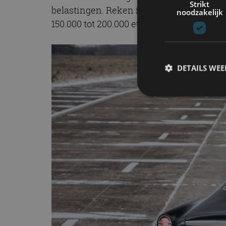
Strikt
belastingen. Reken in Nederland op een 
noodzakelijk
150.000 tot 200.000 euro goedkoper, maar 
DETAILS WE
S
Strikt noodzakelijke
accountbeheer. De we
Naam
cf_clearance