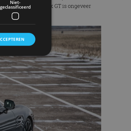
Niet-
 en BPM! De Speedback GT is ongeveer
geclassificeerd
ACCEPTEREN
rd
elding en
ervice om
es van de bezoeker
unen van de
den van