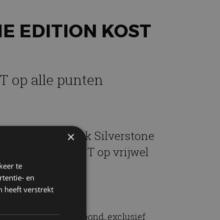
E EDITION KOST
T op alle punten
ève de Speedback Silverstone
×
uliere Speedbak GT op vrijwel
keer te
tentie- en
 heeft verstrekt
 begint bij 620.000 pond, exclusief