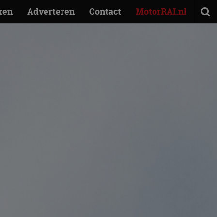
ken
Adverteren
Contact
MotorRAI.nl