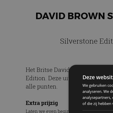
DAVID BROWN S
Silverstone Edi
Het Britse David Brown Automot
Deze websit
Edition. Deze uitvoering, gelimi
alle punten.
We gebruiken coo
analyseren. We de
analysepartners,
Extra prijzig
of die zij hebbe
Laten we even beginnen met de prijs van