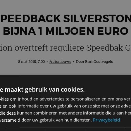
PEEDBACK SILVERSTON
BIJNA 1 MILJOEN EURO
tion overtreft reguliere Speedbak G
8 mrt 2018, 7:00
•
Autonieuws
• Door
Bart Oostvogels
ive presenteert op de Autosalon van Gen
e maakt gebruik van cookies.
teerd op tien exemplaren, overtreft de reg
kies om inhoud en advertenties te personaliseren en om ons ver
len ook informatie over uw gebruik van onze site met onze adver
 die deze kunnen combineren met andere informatie die u aan hen
n verzameld door uw gebruik van hun diensten.
Privacybeleid
 deze David Brown Speedback Silverstone Edition. Die