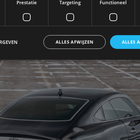
Prestatie
Targeting
Functioneel
prijs van 900.000 tot 950.000 euro. Lang leve de BTW
nog altijd geen koopje dus.
ERGEVEN
ALLES AFWIJZEN
ALLES 
trikt noodzakelijk
Prestatie
Targeting
Functioneel
Niet-geclassificee
 cookies maken de kernfunctionaliteiten van de website mogelijk, zoals gebruikersaanm
bsite kan niet goed worden gebruikt zonder de strikt noodzakelijke cookies.
Aanbieder
/
Vervaldatum
Omschrijving
Domein
1 jaar
Deze cookie wordt gebruikt door de CloudFlare-s
Cloudflare,
vertrouwd webverkeer te identificeren en alle
Inc.
beveiligingsbeperkingen op basis van het IP-adr
.autorai.nl
te omzeilen. Het is essentieel voor het onderste
veiligheid van een website functies en in het bie
bescherming tegen kwaadaardige bezoekers.