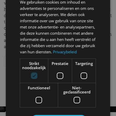
We gebruiken cookies om inhoud en
vast dat hij steeds weer nieuwe redeneringen uit de
advertenties te personaliseren en om ons
hoge hoed tovert om zijn gelijk te bewijzen. Hij weigert
verkeer te analyseren. We delen ook
de feiten te accepteren en daar de juiste conclusies uit
informatie over uw gebruik van onze site
te trekken. BOVAG en RAI Vereniging vinden dat
met onze advertentie- en analysepartners,
onacceptabel. Het getuigt van een onbetrouwbare
die deze kunnen combineren met andere
overheid, die zijn beloftes niet nakomt en autokoper en
informatie die u aan hen heeft verstrekt of
automarkt frustreert. Wij herhalen daarom de oproep
die zij hebben verzameld door uw gebruik
aan de Kamer om snel in te grijpen.”
van hun diensten.
Privacybeleid
LEES OOK: BOVAG luidt noodklok om daling autoverkoop
Strikt
Prestatie
Targeting
noodzakelijk
Autobelasting
Autoverkoop
BOVAG
BPM
CO2-uitstoot
RAI Vereniging
WLTP
Functioneel
Niet-
geclassificeerd
Gerelateerde berichten
AUTOVERKOOP IN NEDERLAND DAALT