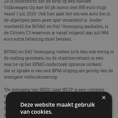
Zo is onderzocht dat de BPM op een nieuwe
Volkswagen Up met 60 pk-motor met 855 euro stijgt
vanaf 1 juli 2020. Ook hier gaat het om een auto die in
de afgelopen jaren geen spat veranderd is. Ander
voorbeeld die BOVAG en RAI Vereniging aanhalen, is
de Citroën C3 waarvoor je vanaf volgend jaar juli 984
euro extra belasting moet betalen.
BOVAG en RAI Vereniging voelen zich dan ook stevig in
de maling genomen, nu de staatssecretaris in een
reactie op het KPMG-onderzoek opnieuw ontkent
dat er sprake is van een BPM-stijging als gevolg van de
strengere verbruiksmeting.
“De overgang van NEDC naar WLTP is een complex
onderwerp, dat zich goed leent voor het optrekken van
×
een rookgordijn van cijfers en feiten. Staatssecretaris
Deze website maakt gebruik
Snel lijkt daar gretig gebruik van te maken. Met
van cookies.
stijgende verbazing stellen BOVAG en RAI Vereniging