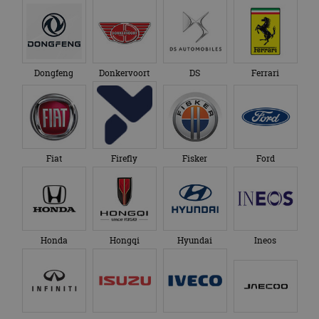
Dongfeng
Donkervoort
DS
Ferrari
Fiat
Firefly
Fisker
Ford
Honda
Hongqi
Hyundai
Ineos