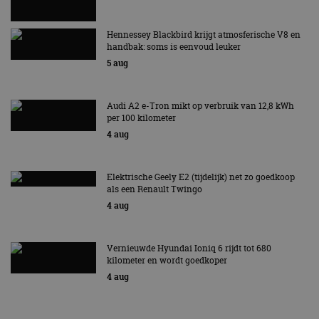
vertrouwd
te identific
beveiligin
op basis va
Hennessey Blackbird krijgt atmosferische V8 en
adres van 
handbak: soms is eenvoud leuker
te omzeilen
5 aug
essentieel 
ondersteu
veiligheid 
website fun
het bieden
Audi A2 e-Tron mikt op verbruik van 12,8 kWh
beschermi
per 100 kilometer
kwaadaard
bezoekers.
4 aug
CookieScriptConsent
4 weken 2
Deze cooki
CookieScript
dagen
gebruikt d
autorai.nl
Google Privacy Policy
Cookie-Scr
Elektrische Geely E2 (tijdelijk) net zo goedkoop
service om
als een Renault Twingo
cookievoo
bezoekers 
4 aug
onthouden.
banner van
Script.com 
noodzakeli
Vernieuwde Hyundai Ioniq 6 rijdt tot 680
te werken.
kilometer en wordt goedkoper
4 aug
Aanbieder