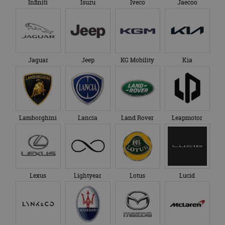
Infiniti
Isuzu
Iveco
Jaecoo
Jaguar
Jeep
KG Mobility
Kia
Lamborghini
Lancia
Land Rover
Leapmotor
Lexus
Lightyear
Lotus
Lucid