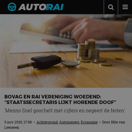
Autonieuws
Podcast
Autotests
Automerken
Adverteren
Contact
MotorRAI.nl
BOVAG EN RAI VERENIGING WOEDEND:
“STAATSSECRETARIS LIJKT HORENDE DOOF”
'Menno Snel goochelt met cijfers en negeert de feiten'.
5 nov 2019, 17:08
•
Achtergrond
,
Autonieuws
,
Economie
• Door
Nile van
Leeuwen