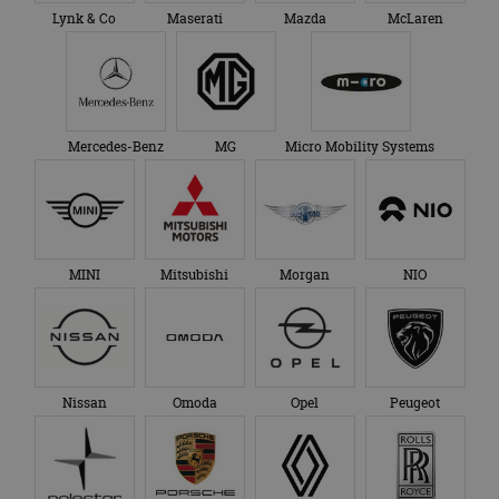
Lynk & Co
Maserati
Mazda
McLaren
Mercedes-Benz
MG
Micro Mobility Systems
MINI
Mitsubishi
Morgan
NIO
Nissan
Omoda
Opel
Peugeot