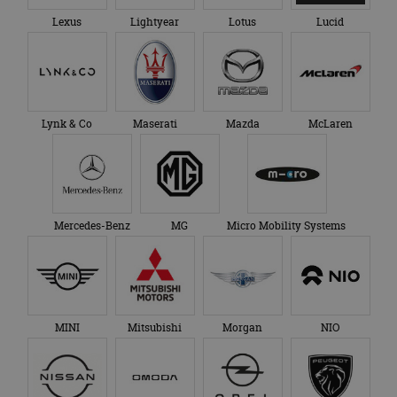
Lexus
Lightyear
Lotus
Lucid
Lynk & Co
Maserati
Mazda
McLaren
Mercedes-Benz
MG
Micro Mobility Systems
MINI
Mitsubishi
Morgan
NIO