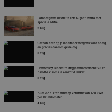
gebruikersaanmelding en accountbeheer. De
website kan niet goed worden gebruikt zonder de
strikt noodzakelijke cookies.
Aanbieder
/
Lamborghini Revuelto eert 60 jaar Miura met
Naam
Vervaldatum
Omschrijv
Domein
speciale editie
cf_clearance
1 jaar
Deze cooki
Cloudflare,
6 aug
gebruikt d
Inc.
CloudFlare
.autorai.nl
vertrouwd
te identific
Carbon fibre op je laadkabel: nergens voor nodig,
beveiligin
en precies daarom geweldig
op basis va
adres van 
5 aug
te omzeilen
essentieel 
ondersteu
veiligheid 
Hennessey Blackbird krijgt atmosferische V8 en
website fun
handbak: soms is eenvoud leuker
het bieden
beschermi
5 aug
kwaadaard
bezoekers.
CookieScriptConsent
4 weken 2
Deze cooki
CookieScript
Audi A2 e-Tron mikt op verbruik van 12,8 kWh
dagen
gebruikt d
autorai.nl
per 100 kilometer
Google Privacy Policy
Cookie-Scr
service om
4 aug
cookievoo
bezoekers 
onthouden.