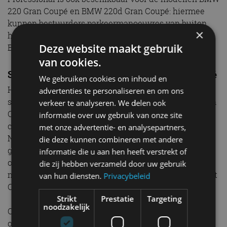
220 Gran Coupé en BMW 220d Gran Coupé: hiermee
kunnen bestuurders parkeermanoeuvres van buiten
×
hun voertuig bedienen met een smartphone en de My
Deze website maakt gebruik
BMW App.
van cookies.
Standaarduitrusting BMW 2 Serie Gran Coupé
We gebruiken cookies om inhoud en
Het aanzienlijk uitgebreide assortiment
advertenties te personaliseren en om ons
standaarduitrusting voor de nieuwe BMW 2 Serie Gran
verkeer te analyseren. We delen ook
Coupé omvat ook BMW Live Cockpit Plus met het
informatie over uw gebruik van onze site
cloudgebaseerde navigatiesysteem BMW Maps.
met onze advertentie- en analysepartners,
Nieuwe optionele uitrustingspakketten maken
die deze kunnen combineren met andere
gerichte personalisatie mogelijk. Het Innovation Pack
informatie die u aan hen heeft verstrekt of
omvat bijvoorbeeld BMW Live Cockpit Professional
die zij hebben verzameld door uw gebruik
met BMW Head-Up Display en Augmented View op het
van hun diensten.
Privacybeleid
Control Display, evenals Parking Assistant Plus.
Strikt
Prestatie
Targeting
noodzakelijk
Onderdelen van het Premium Pack zijn draadloos
opladen, Comfort Access, logolichtprojectie vanuit de