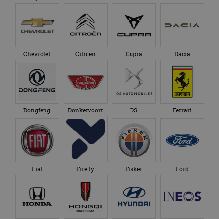
Chevrolet
Citroën
Cupra
Dacia
Dongfeng
Donkervoort
DS
Ferrari
Fiat
Firefly
Fisker
Ford