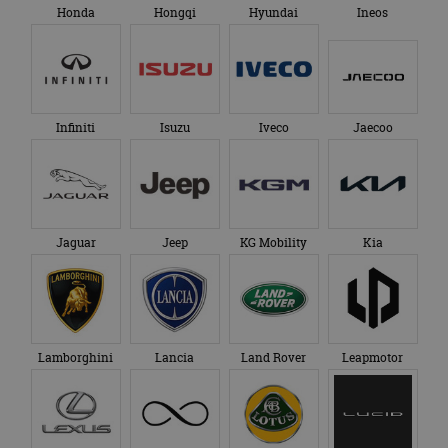
Honda
Hongqi
Hyundai
Ineos
Infiniti
Isuzu
Iveco
Jaecoo
Jaguar
Jeep
KG Mobility
Kia
Lamborghini
Lancia
Land Rover
Leapmotor