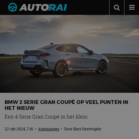
Autonieuws
Podcast
Autotests
Automerken
Adverteren
Contact
MotorRAI.nl
BMW 2 SERIE GRAN COUPÉ OP VEEL PUNTEN IN
HET NIEUW
Een 4 Serie Gran Coupé in het klein
22 okt 2024, 7:16
•
Autonieuws
• Door
Bart Oostvogels