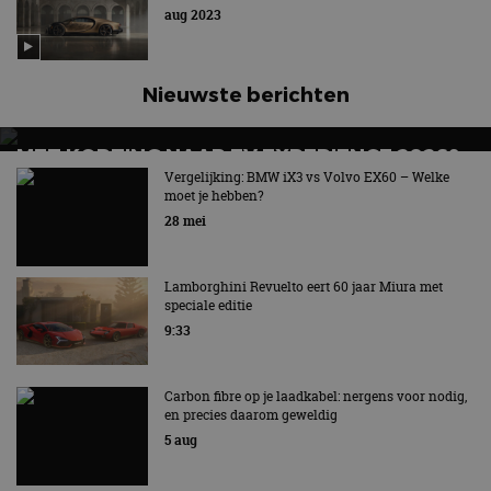
aug 2023
Nieuwste berichten
MET KORTING NAAR EV EXPERIENCE 2026?
AUTORAI REGELT HET!
Vergelijking: BMW iX3 vs Volvo EX60 – Welke
moet je hebben?
EV Experience 2026 van 24 tot 26 september
28 mei
Lamborghini Revuelto eert 60 jaar Miura met
speciale editie
9:33
Carbon fibre op je laadkabel: nergens voor nodig,
en precies daarom geweldig
5 aug