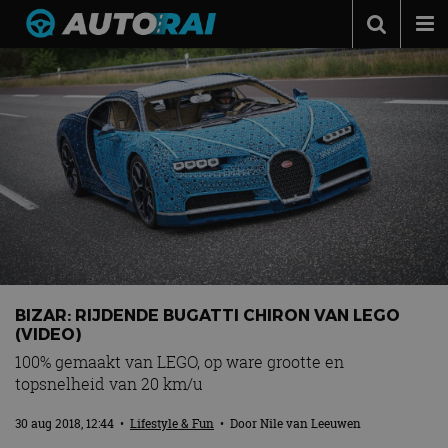
Autonieuws
Podcast
Autotests
Automerken
Adverteren
Contact
MotorRAI.nl
BIZAR: RIJDENDE BUGATTI CHIRON VAN LEGO
(VIDEO)
100% gemaakt van LEGO, op ware grootte en
topsnelheid van 20 km/u
30 aug 2018, 12:44
•
Lifestyle & Fun
• Door
Nile van Leeuwen