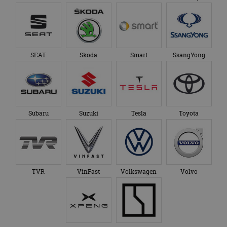
SEAT
Skoda
Smart
SsangYong
Subaru
Suzuki
Tesla
Toyota
TVR
VinFast
Volkswagen
Volvo