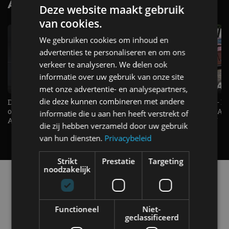
AutoRAI.nl TV
SUBSCRIBE
Deze website maakt gebruik
van cookies.
We gebruiken cookies om inhoud en
advertenties te personaliseren en om ons
verkeer te analyseren. We delen ook
informatie over uw gebruik van onze site
met onze advertentie- en analysepartners,
die deze kunnen combineren met andere
De Renault Twingo heeft een
De perfecte (gezins)taxi? - 
opvallende snelheidsmeter! -
ES500e (2026) - REVIEW - AL
informatie die u aan hen heeft verstrekt of
AutoRAI TV
UITGELEGD! - AutoRAI TV
die zij hebben verzameld door uw gebruik
van hun diensten.
Privacybeleid
Strikt
Prestatie
Targeting
noodzakelijk
Alle automerken
Selecteer een merk voor meer informatie, modellen
en alle nieuwsberichten
Functioneel
Niet-
geclassificeerd