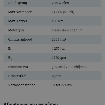
Aandrijving
voorwielen
Max. vermogen
133 kW (181 pk)
Max. koppel
400 Nm
Motortype
diesel, 4-cilinder lijn
Cilinderinhoud
1.969 cm³
Bij
4.250 tpm
Bij
1.750 tpm
Remmen v/a
gev. schijven/schijven
Draaicirkel
11,2 m
Vermogensrange
84 tot 224 kW
Afmetingen en gewichten