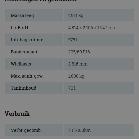
Massa leeg
1.571 kg
L x B x H
4.814 x 2.106 x 1.547 mm
Inh. bag. ruimte.
575 l
Bandenmaat
205/60 R16
Wielbasis
2.816 mm
Max. aanh. gew.
1.800 kg
Tankinhoud
70 l
Verbruik
Verbr. gecomb.
4,1 l/100km