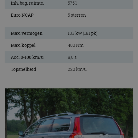
Inh. bag. ruimte.
575 l
Euro NCAP
5 sterren
Max. vermogen
133 kW (181 pk)
Max. koppel
400 Nm
Acc. 0-100 km/u
8,6 s
Topsnelheid
220 km/u