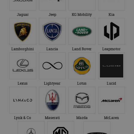
Jaguar
Jeep
KG Mobility
Kia
Lamborghini
Lancia
Land Rover
Leapmotor
Lexus
Lightyear
Lotus
Lucid
Lynk & Co
Maserati
Mazda
McLaren