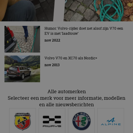
Functioneel
Niet-geclassificeerd
Strikt noodzakelijke cookies maken de
kernfunctionaliteiten van de website mogelijk, zoals
gebruikersaanmelding en accountbeheer. De
website kan niet goed worden gebruikt zonder de
Humor: Volvo-rijder doet net alsof zijn V70 een
strikt noodzakelijke cookies.
EV is met ‘laadtouw’
nov 2022
Aanbieder
/
Naam
Vervaldatum
Omschrijv
Domein
cf_clearance
1 jaar
Deze cooki
Cloudflare,
Volvo V70 en XC70 als Nordic+
gebruikt d
Inc.
CloudFlare
.autorai.nl
nov 2013
vertrouwd
te identific
beveiligin
op basis va
adres van 
te omzeilen
Alle automerken
essentieel 
ondersteu
Selecteer een merk voor meer informatie, modellen
veiligheid 
en alle nieuwsberichten
website fun
het bieden
beschermi
kwaadaard
bezoekers.
CookieScriptConsent
4 weken 2
Deze cooki
CookieScript