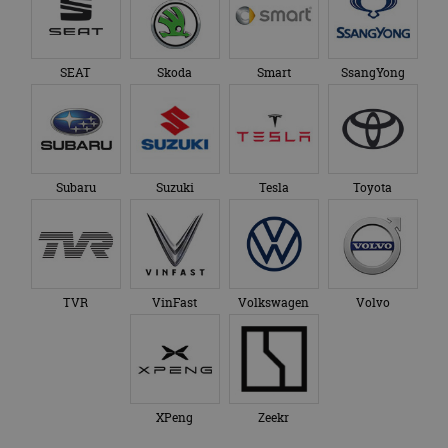
SEAT
Skoda
Smart
SsangYong
Subaru
Suzuki
Tesla
Toyota
TVR
VinFast
Volkswagen
Volvo
XPeng
Zeekr