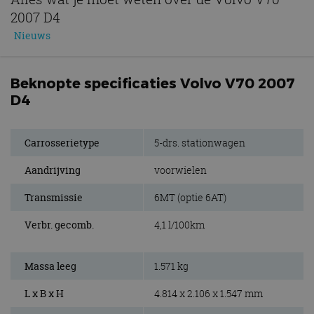
2007 D4
Nieuws
Beknopte specificaties Volvo V70 2007
D4
Carrosserietype
5-drs. stationwagen
Aandrijving
voorwielen
Transmissie
6MT (optie 6AT)
Verbr. gecomb.
4,1 l/100km
Massa leeg
1.571 kg
L x B x H
4.814 x 2.106 x 1.547 mm