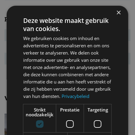
×
Prestaties
Deze website maakt gebruik
van cookies.
Systeemvermogen
200 kW (272 pk)
We gebruiken cookies om inhoud en
advertenties te personaliseren en om ons
Systeemkoppel
343 Nm
verkeer te analyseren. We delen ook
Acc. 0-100 km/u
5,7 s
informatie over uw gebruik van onze site
met onze advertentie- en analysepartners,
Topsnelheid
180 km/u
die deze kunnen combineren met andere
informatie die u aan hen heeft verstrekt of
die zij hebben verzameld door uw gebruik
van hun diensten.
Privacybeleid
Vergelijkbare uitvoeringen
Strikt
Prestatie
Targeting
noodzakelijk
Volvo Ex30Single Motor
Extended Range