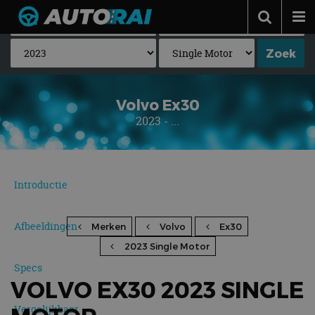
Autonieuws
Podcast
Autotests
Volvo Ex30
2023 - ...
Automerken
Adverteren
Contact
Introductie
MotorRAI.nl
Afbeeldingen
Merken
Volvo
Ex30
2023 Single Motor
Specs
VOLVO EX30 2023 SINGLE
Vergelijkbaar