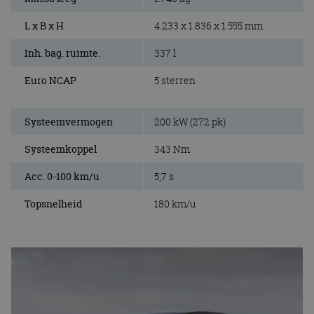
L x B x H
4.233 x 1.836 x 1.555 mm
Inh. bag. ruimte.
337 l
Euro NCAP
5 sterren
Systeemvermogen
200 kW (272 pk)
Systeemkoppel
343 Nm
Acc. 0-100 km/u
5,7 s
Topsnelheid
180 km/u