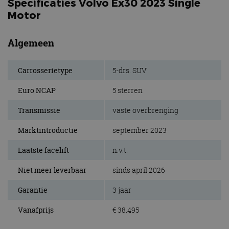
Specificaties Volvo Ex30 2023 Single
Motor
Algemeen
Carrosserietype
5-drs. SUV
Euro NCAP
5 sterren
Transmissie
vaste overbrenging
Marktintroductie
september 2023
Laatste facelift
n.v.t.
Niet meer leverbaar
sinds april 2026
Garantie
3 jaar
Vanafprijs
€ 38.495