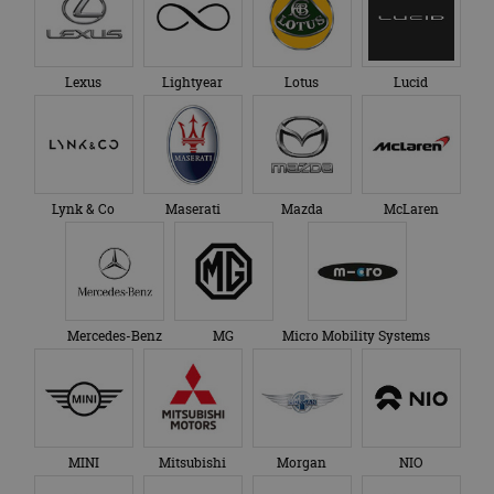
Lexus
Lightyear
Lotus
Lucid
Lynk & Co
Maserati
Mazda
McLaren
Mercedes-Benz
MG
Micro Mobility Systems
MINI
Mitsubishi
Morgan
NIO