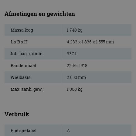
Afmetingen en gewichten
Massa leeg
1.740 kg
L x B x H
4.233 x 1.836 x 1.555 mm
Inh. bag. ruimte.
337 l
Bandenmaat
225/55 R18
Wielbasis
2.650 mm
Max. aanh. gew.
1.000 kg
Verbruik
Energielabel
A