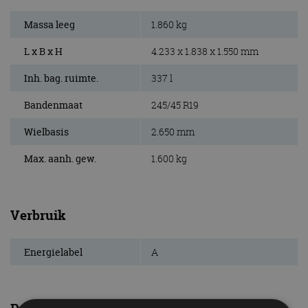
Massa leeg
1.860 kg
L x B x H
4.233 x 1.838 x 1.550 mm
Inh. bag. ruimte.
337 l
Bandenmaat
245/45 R19
Wielbasis
2.650 mm
Max. aanh. gew.
1.600 kg
Verbruik
Energielabel
A