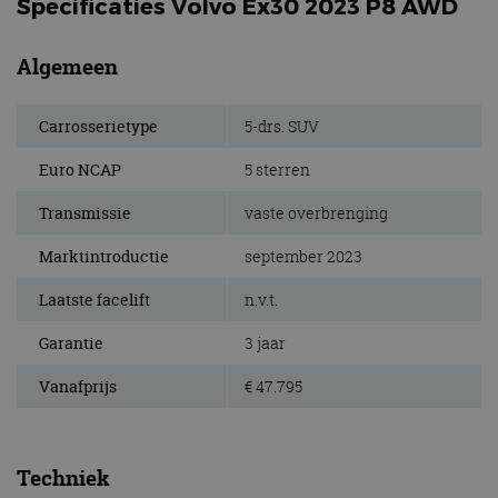
Specificaties Volvo Ex30 2023 P8 AWD
Algemeen
Carrosserietype
5-drs. SUV
Euro NCAP
5 sterren
Transmissie
vaste overbrenging
Marktintroductie
september 2023
Laatste facelift
n.v.t.
Garantie
3 jaar
Vanafprijs
€ 47.795
Techniek