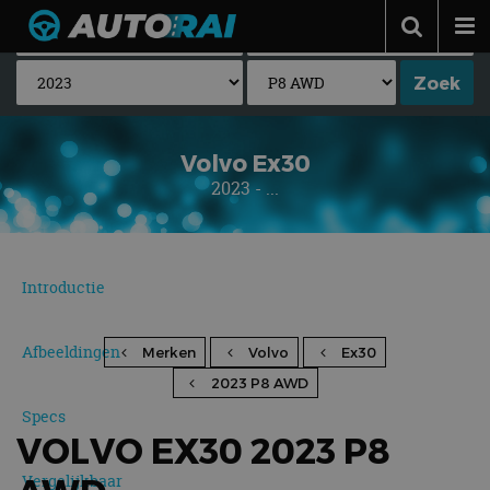
Autonieuws
Podcast
Autotests
Volvo Ex30
2023 - ...
Automerken
Adverteren
Contact
Introductie
MotorRAI.nl
Afbeeldingen
Merken
Volvo
Ex30
2023 P8 AWD
Specs
VOLVO EX30 2023 P8
Vergelijkbaar