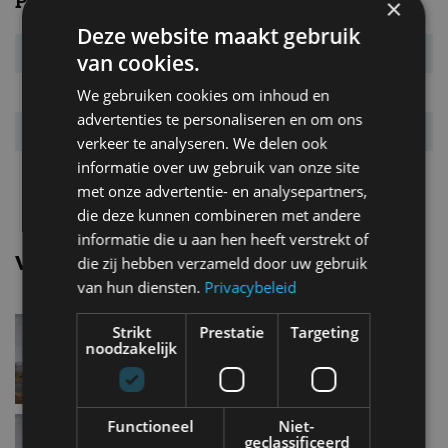
Prestaties
×
Deze website maakt gebruik
Systeemvermogen
315 kW (428 pk)
van cookies.
Systeemkoppel
543 Nm
We gebruiken cookies om inhoud en
advertenties te personaliseren en om ons
Acc. 0-100 km/u
3,6 s
verkeer te analyseren. We delen ook
informatie over uw gebruik van onze site
Topsnelheid
180 km/u
met onze advertentie- en analysepartners,
die deze kunnen combineren met andere
informatie die u aan hen heeft verstrekt of
Vergelijkbare uitvoeringen
die zij hebben verzameld door uw gebruik
van hun diensten.
Privacybeleid
Volvo Ex30Single Motor
Strikt
Prestatie
Targeting
noodzakelijk
Volvo Ex30Single Motor
Functioneel
Niet-
geclassificeerd