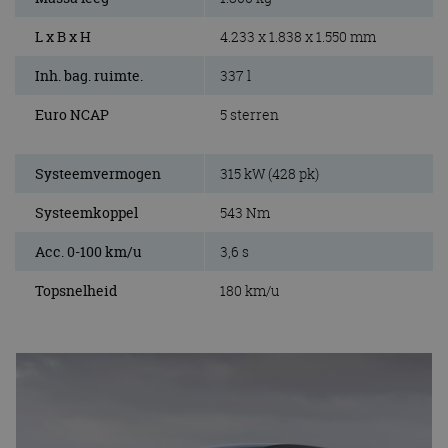
L x B x H
4.233 x 1.838 x 1.550 mm
Inh. bag. ruimte.
337 l
Euro NCAP
5 sterren
Systeemvermogen
315 kW (428 pk)
Systeemkoppel
543 Nm
Acc. 0-100 km/u
3,6 s
Topsnelheid
180 km/u