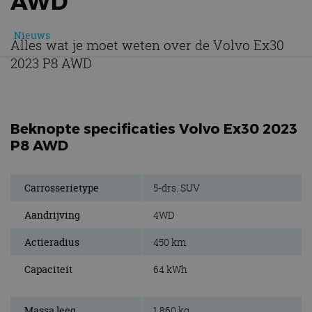
AWD
Nieuws
Alles wat je moet weten over de Volvo Ex30
2023 P8 AWD
Beknopte specificaties Volvo Ex30 2023
P8 AWD
Carrosserietype
5-drs. SUV
Aandrijving
4WD
Actieradius
450 km
Capaciteit
64 kWh
Massa leeg
1.860 kg