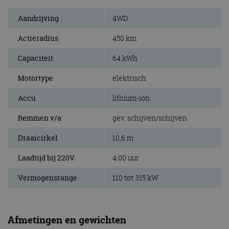
Aandrijving
4WD
Actieradius
450 km
Capaciteit
64 kWh
Motortype
elektrisch
Accu
lithium-ion
Remmen v/a
gev. schijven/schijven
Draaicirkel
10,6 m
Laadtijd bij 220V
4:00 uur
Vermogensrange
110 tot 315 kW
Afmetingen en gewichten