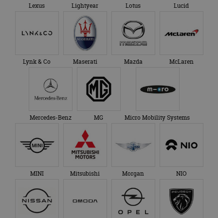
Lexus
Lightyear
Lotus
Lucid
Lynk & Co
Maserati
Mazda
McLaren
Mercedes-Benz
MG
Micro Mobility Systems
MINI
Mitsubishi
Morgan
NIO