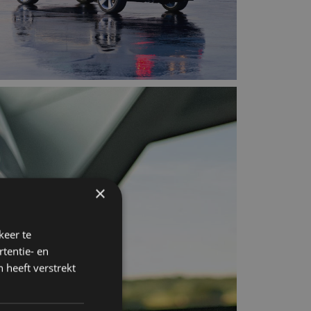
×
keer te
tentie- en
 heeft verstrekt