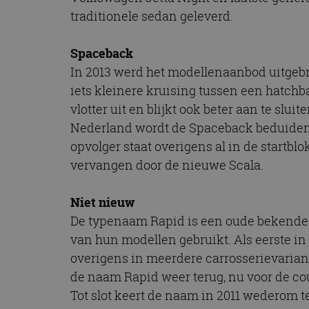
CookieScriptConse
traditionele sedan geleverd.
Spaceback
In 2013 werd het modellenaanbod uitgeb
Naam
Naam
iets kleinere kruising tussen een hatchb
omx_consent
Aanbiede
Naam
Domein
vlotter uit en blijkt ook beter aan te sl
g_id_202604151153
_ga
_fbp
Meta Pla
Nederland wordt de Spaceback beduidend
Inc.
.autorai.n
opvolger staat overigens al in de startbl
vervangen door de nieuwe Scala.
_gcl_au
Google L
.autorai.n
_ga_SC6JKZPPKY
Niet nieuw
IDE
Google L
.doublecl
De typenaam Rapid is een oude bekende b
van hun modellen gebruikt. Als eerste in 
overigens in meerdere carrosserievarian
de naam Rapid weer terug, nu voor de coupé
Tot slot keert de naam in 2011 wederom t