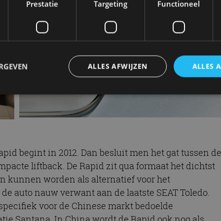
Prestatie
Targeting
Functioneel
ERGEVEN
ALLES AFWIJZEN
ALLES 
trikt noodzakelijk
Prestatie
Targeting
Functioneel
Niet-geclassificee
 cookies maken de kernfunctionaliteiten van de website mogelijk, zoals gebruikersaanm
bsite kan niet goed worden gebruikt zonder de strikt noodzakelijke cookies.
id begint in 2012. Dan besluit men het gat tussen d
Aanbieder
/
Vervaldatum
Omschrijving
pacte liftback. De Rapid zit qua formaat het dichtst
Domein
en kunnen worden als alternatief voor het
1 jaar
Deze cookie wordt gebruikt door de CloudFlare-s
Cloudflare,
vertrouwd webverkeer te identificeren en alle
Inc.
s de auto nauw verwant aan de laatste SEAT Toledo.
beveiligingsbeperkingen op basis van het IP-adr
.autorai.nl
te omzeilen. Het is essentieel voor het onderste
specifiek voor de Chinese markt bedoelde
veiligheid van een website functies en in het bie
bescherming tegen kwaadaardige bezoekers.
tie Santana. In China wordt de Rapid ook nog als