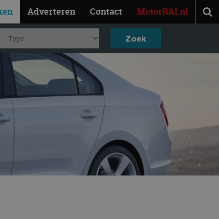
ken
Adverteren
Contact
MotorRAI.nl