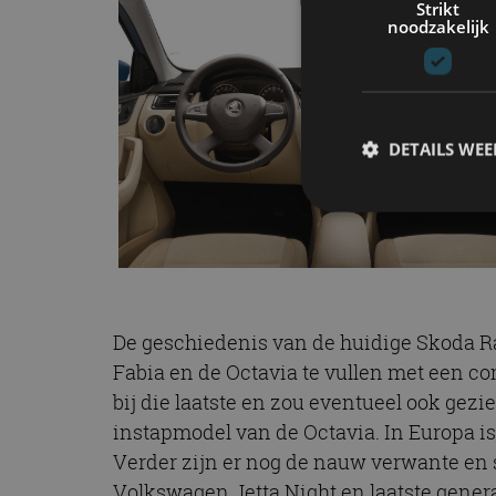
Strikt
noodzakelijk
DETAILS WE
S
Strikt noodzakelijke
accountbeheer. De we
De geschiedenis van de huidige Skoda Rap
Naam
Fabia en de Octavia te vullen met een com
bij die laatste en zou eventueel ook gezi
cf_clearance
instapmodel van de Octavia. In Europa i
Verder zijn er nog de nauw verwante en 
Volkswagen Jetta Night en laatste genera