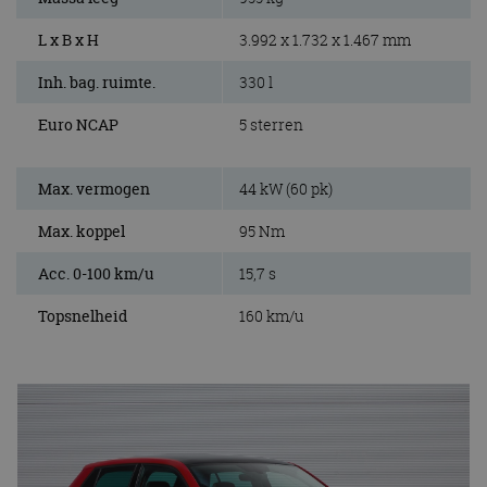
L x B x H
3.992 x 1.732 x 1.467 mm
Inh. bag. ruimte.
330 l
Euro NCAP
5 sterren
Max. vermogen
44 kW (60 pk)
Max. koppel
95 Nm
Acc. 0-100 km/u
15,7 s
Topsnelheid
160 km/u