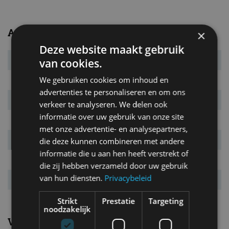
Afmetingen en gewichten
×
Deze website maakt gebruik
Massa leeg
955 kg
van cookies.
We gebruiken cookies om inhoud en
L x B x H
3.992 x 1.732 x 1.467 mm
advertenties te personaliseren en om ons
Inh. bag. ruimte.
330 l
verkeer te analyseren. We delen ook
informatie over uw gebruik van onze site
Bandenmaat
185/60 R15
met onze advertentie- en analysepartners,
Wielbasis
2,470 mm
die deze kunnen combineren met andere
informatie die u aan hen heeft verstrekt of
Max. aanh. gew.
800 kg
die zij hebben verzameld door uw gebruik
van hun diensten.
Privacybeleid
Tankinhoud
45 l
Strikt
Prestatie
Targeting
noodzakelijk
Verbruik