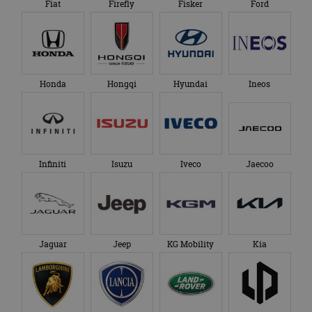
Fiat
Firefly
Fisker
Ford
Honda
Hongqi
Hyundai
Ineos
Infiniti
Isuzu
Iveco
Jaecoo
Jaguar
Jeep
KG Mobility
Kia