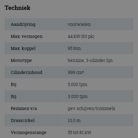
Techniek
Aandrijving
voorwielen
Max. vermogen
44 kW (60 pk)
Max. koppel
95 Nm
Motortype
benzine, 3-cilinder lijn
Cilinderinhoud
999 cm³
Bij
5.000 tpm
Bij
3.000 tpm
Remmen v/a
gev. schijven/trommels
Draaicirkel
10,0 m
Vermogensrange
55 tot 81 kW