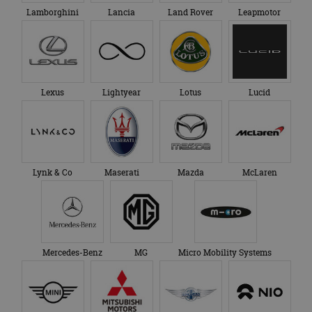
Lamborghini
Lancia
Land Rover
Leapmotor
Lexus
Lightyear
Lotus
Lucid
Lynk & Co
Maserati
Mazda
McLaren
Mercedes-Benz
MG
Micro Mobility Systems