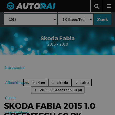
Autonieuws
Podcast
Autotests
Skoda Fabia
2015 - 2018
Automerken
Adverteren
Contact
Introductie
MotorRAI.nl
Afbeeldingen
Merken
Skoda
Fabia
2015 1.0 GreenTech 60 pk
Specs
SKODA FABIA 2015 1.0
Vergelijkbaar