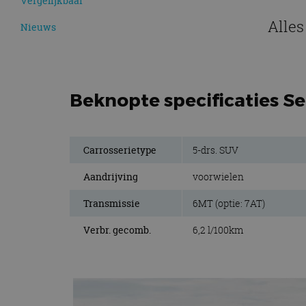
Vergelijkbaar
Alles
Nieuws
Beknopte specificaties Se
Carrosserietype
5-drs. SUV
Aandrijving
voorwielen
Transmissie
6MT (optie: 7AT)
Verbr. gecomb.
6,2 l/100km