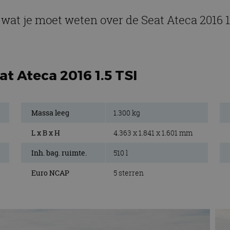
 wat je moet weten over de Seat Ateca 2016 1
at Ateca 2016 1.5 TSI
Massa leeg
1.300 kg
L x B x H
4.363 x 1.841 x 1.601 mm
Inh. bag. ruimte.
510 l
Euro NCAP
5 sterren