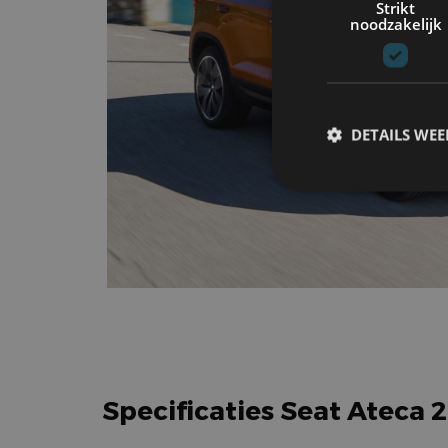
Strikt
noodzakelijk
DETAILS WE
S
Strikt noodzakelijke
accountbeheer. De we
Naam
cf_clearance
Specificaties Seat Ateca 2