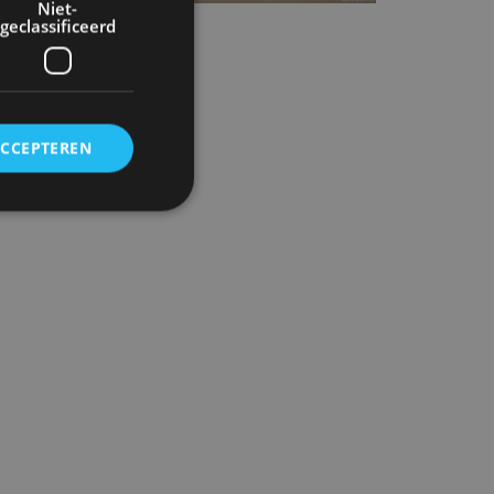
Niet-
geclassificeerd
ACCEPTEREN
rd
elding en
ervice om
es van de bezoeker
unen van de
den van