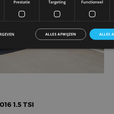
Prestatie
Targeting
Functioneel
ERGEVEN
ALLES AFWIJZEN
ALLES 
trikt noodzakelijk
Prestatie
Targeting
Functioneel
Niet-geclassificee
 cookies maken de kernfunctionaliteiten van de website mogelijk, zoals gebruikersaanm
bsite kan niet goed worden gebruikt zonder de strikt noodzakelijke cookies.
Aanbieder
/
Vervaldatum
Omschrijving
Domein
1 jaar
Deze cookie wordt gebruikt door de CloudFlare-s
Cloudflare,
vertrouwd webverkeer te identificeren en alle
Inc.
beveiligingsbeperkingen op basis van het IP-adr
.autorai.nl
016 1.5 TSI
te omzeilen. Het is essentieel voor het onderste
veiligheid van een website functies en in het bie
bescherming tegen kwaadaardige bezoekers.