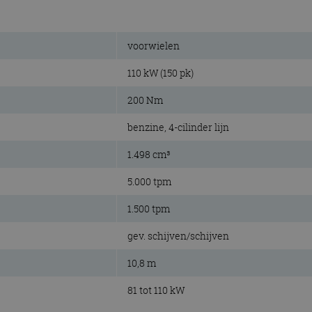
voorwielen
110 kW (150 pk)
200 Nm
benzine, 4-cilinder lijn
1.498 cm³
5.000 tpm
1.500 tpm
gev. schijven/schijven
10,8 m
81 tot 110 kW