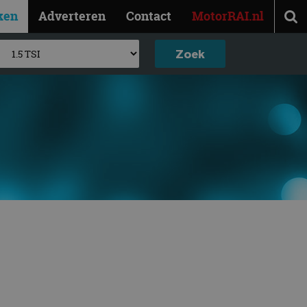
ken
Adverteren
Contact
MotorRAI.nl