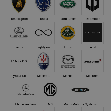
Lamborghini
Lancia
Land Rover
Leapmotor
Lexus
Lightyear
Lotus
Lucid
Lynk & Co
Maserati
Mazda
McLaren
Mercedes-Benz
MG
Micro Mobility Systems