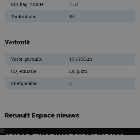
advertenties die de
Inh. bag. ruimte.
735 l
_ga_SC6JKZPPKY
.autorai.nl
1 jaar 1
Deze cookie wordt
eindgebruiker heeft
maand
gebruikt door
gezien voordat hij de
Google Analytics
genoemde website
Tankinhoud
55 l
om de sessiestatus
bezocht.
te behouden.
Verbruik
Verbr. gecomb.
4,8 l/100km
CO₂-emissie
108 g/km
Energielabel
A
Renault Espace nieuws
GESPOT: EEN RENAULT ESPACE UIT 1998