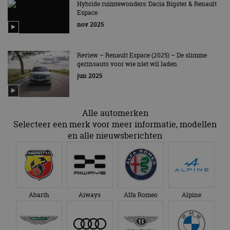
Hybride ruimtewonders: Dacia Bigster & Renault
De hoogtijdagen van de grote MPV
Espace
nov 2025
Review – Renault Espace (2025) – De slimme
gezinsauto voor wie níet wil laden
jun 2025
Alle automerken
Selecteer een merk voor meer informatie, modellen
en alle nieuwsberichten
Abarth
Aiways
Alfa Romeo
Alpine