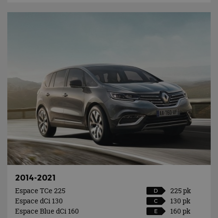
2014-2021
Espace TCe 225
225 pk
D
Espace dCi 130
130 pk
C
Espace Blue dCi 160
160 pk
E