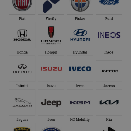
Fiat
Firefly
Fisker
Ford
Honda
Hongqi
Hyundai
Ineos
Infiniti
Isuzu
Iveco
Jaecoo
Jaguar
Jeep
KG Mobility
Kia