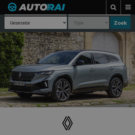
Autonieuws
Podcast
Autotests
Automerken
Adverteren
Contact
MotorRAI.nl