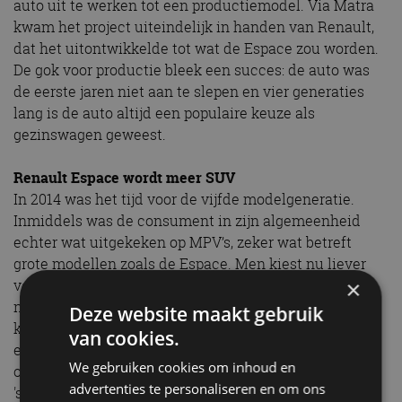
auto uit te werken tot een productiemodel. Via Matra
kwam het project uiteindelijk in handen van Renault,
dat het uitontwikkelde tot wat de Espace zou worden.
De gok voor productie bleek een succes: de auto was
de eerste jaren niet aan te slepen en vier generaties
lang is de auto altijd een populaire keuze als
gezinswagen geweest.
Renault Espace wordt meer SUV
In 2014 was het tijd voor de vijfde modelgeneratie.
Inmiddels was de consument in zijn algemeenheid
echter wat uitgekeken op MPV’s, zeker wat betreft
grote modellen zoals de Espace. Men kiest nu liever
×
voor een SUV-model, maar dat weerhield Renault er
niet van om met een nieuwe Espace te komen. Wel
Deze website maakt gebruik
kreeg de auto nu een minder traditionele MPV-vorm
van cookies.
en zijn er wat SUV-achtige trekjes in het design
We gebruiken cookies om inhoud en
opgenomen. In december 2021 hield Renault een
advertenties te personaliseren en om ons
'schoonmaakactie' in het Nederlandse