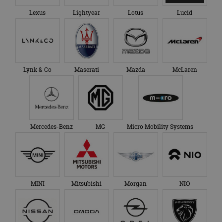
Lexus
Lightyear
Lotus
Lucid
Lynk & Co
Maserati
Mazda
McLaren
Mercedes-Benz
MG
Micro Mobility Systems
MINI
Mitsubishi
Morgan
NIO