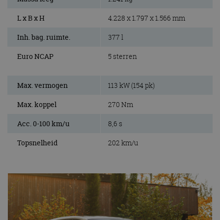
L x B x H
4.228 x 1.797 x 1.566 mm
Inh. bag. ruimte.
377 l
Euro NCAP
5 sterren
Max. vermogen
113 kW (154 pk)
Max. koppel
270 Nm
Acc. 0-100 km/u
8,6 s
Topsnelheid
202 km/u