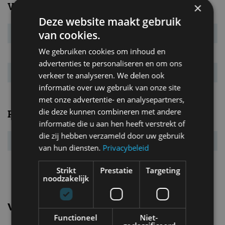
×
Verbruik
Deze website maakt gebruik
van cookies.
Verbr. gecomb.
5,5 l/100km
We gebruiken cookies om inhoud en
CO₂-emissie
124 g/km
advertenties te personaliseren en om ons
Energielabel
D
verkeer te analyseren. We delen ook
informatie over uw gebruik van onze site
met onze advertentie- en analysepartners,
die deze kunnen combineren met andere
Prestaties
informatie die u aan hen heeft verstrekt of
die zij hebben verzameld door uw gebruik
Acc. 0-100 km/u
8,6 s
van hun diensten.
Privacybeleid
Topsnelheid
202 km/u
Strikt
Prestatie
Targeting
noodzakelijk
Vergelijkbare uitvoeringen
Functioneel
Niet-