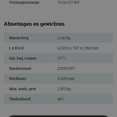
Vermogensrange
74 tot 117 kW
Afmetingen en gewichten
Massa leeg
1.241 kg
L x B x H
4.228 x 1.797 x 1.566 mm
Inh. bag. ruimte.
377 l
Bandenmaat
215/60 R17
Wielbasis
2.639 mm
Max. aanh. gew.
1.500 kg
Tankinhoud
48 l