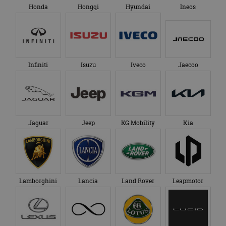
Honda
Hongqi
Hyundai
Ineos
Infiniti
Isuzu
Iveco
Jaecoo
Jaguar
Jeep
KG Mobility
Kia
Lamborghini
Lancia
Land Rover
Leapmotor