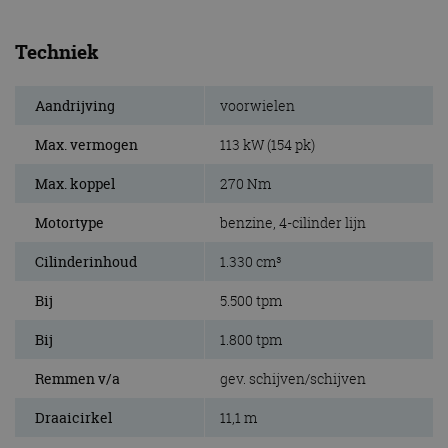
Techniek
Aandrijving
voorwielen
Max. vermogen
113 kW (154 pk)
Max. koppel
270 Nm
Motortype
benzine, 4-cilinder lijn
Cilinderinhoud
1.330 cm³
Bij
5.500 tpm
Bij
1.800 tpm
Remmen v/a
gev. schijven/schijven
Draaicirkel
11,1 m