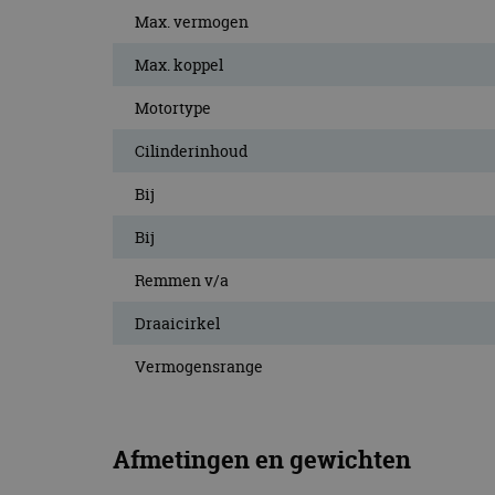
CookieScriptConse
Max. vermogen
Max. koppel
Motortype
Naam
Naam
omx_consent
Aanbiede
Cilinderinhoud
Naam
Domein
g_id_202604151153
_ga
Bij
_fbp
Meta Pla
Inc.
.autorai.n
Bij
_gcl_au
Google L
.autorai.n
Remmen v/a
_ga_SC6JKZPPKY
Draaicirkel
IDE
Google L
.doublecl
Vermogensrange
Afmetingen en gewichten