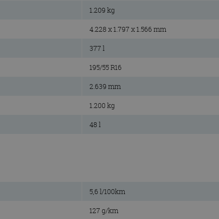
1.209 kg
4.228 x 1.797 x 1.566 mm
377 l
195/55 R16
2.639 mm
1.200 kg
48 l
5,6 l/100km
127 g/km