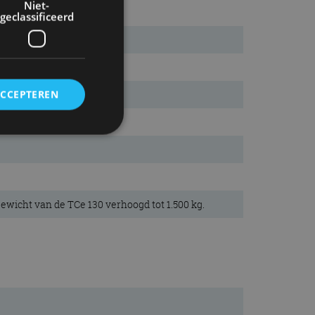
Niet-
geclassificeerd
ACCEPTEREN
rd
elding en
wicht van de TCe 130 verhoogd tot 1.500 kg.
ervice om
es van de bezoeker
unen van de
den van