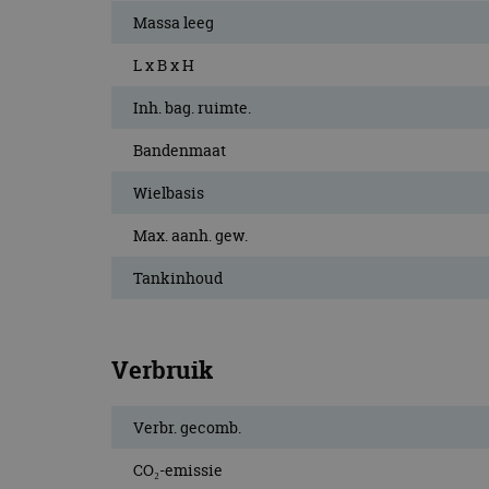
Massa leeg
L x B x H
Inh. bag. ruimte.
Bandenmaat
Wielbasis
Max. aanh. gew.
Tankinhoud
Verbruik
Verbr. gecomb.
CO₂-emissie