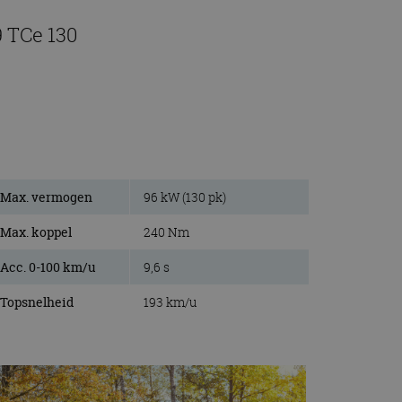
9 TCe 130
Max. vermogen
96 kW (130 pk)
Max. koppel
240 Nm
Acc. 0-100 km/u
9,6 s
Topsnelheid
193 km/u