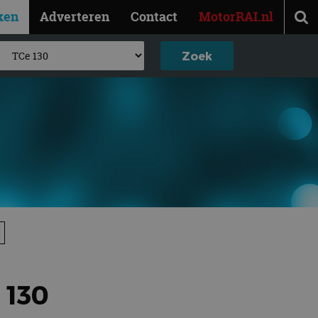
ken
Adverteren
Contact
MotorRAI.nl
 130