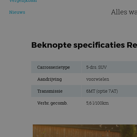
Vergelijkbaar
Alles wa
Nieuws
Beknopte specificaties Re
Carrosserietype
5-drs. SUV
Aandrijving
voorwielen
Transmissie
6MT (optie 7AT)
Verbr. gecomb.
5,6 l/100km