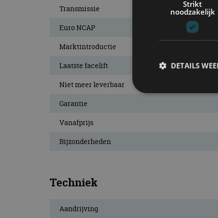
Strikt
Transmissie
noodzakelijk
Euro NCAP
Marktintroductie
DETAILS WE
Laatste facelift
Niet meer leverbaar
Garantie
S
Vanafprijs
Strikt noodzakelijke
accountbeheer. De we
Bijzonderheden
Naam
cf_clearance
Techniek
Aandrijving