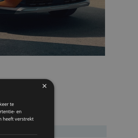
×
keer te
tentie- en
 heeft verstrekt