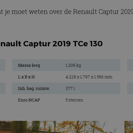
t je moet weten over de Renault Captur 201
nault Captur 2019 TCe 130
Massa leeg
1.209 kg
L x B x H
4.228 x 1.797 x 1.566 mm
Inh. bag. ruimte.
377 l
Euro NCAP
5 sterren