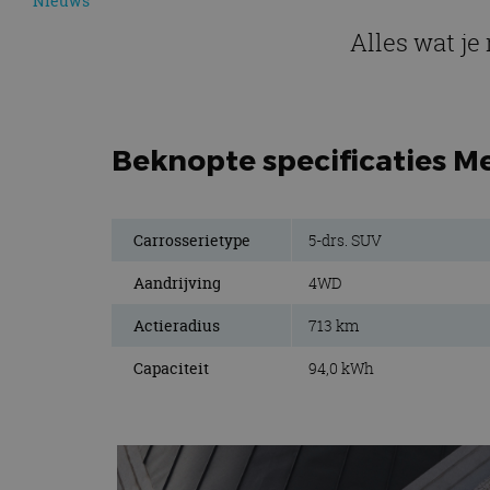
Nieuws
Alles wat j
Beknopte specificaties M
Carrosserietype
5-drs. SUV
Aandrijving
4WD
Actieradius
713 km
Capaciteit
94,0 kWh