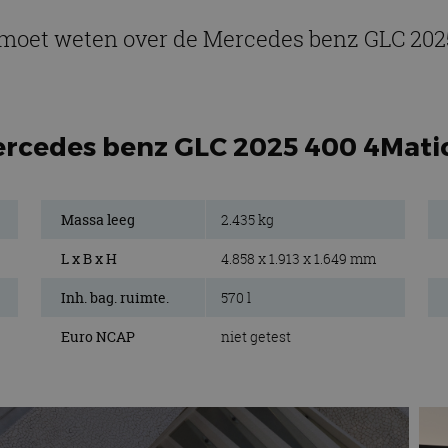
e moet weten over de Mercedes benz GLC 202
ercedes benz GLC 2025 400 4Mati
Massa leeg
2.435 kg
L x B x H
4.858 x 1.913 x 1.649 mm
Inh. bag. ruimte.
570 l
Euro NCAP
niet getest