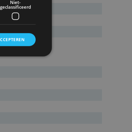
Niet-
geclassificeerd
ACCEPTEREN
rd
elding en
ervice om
es van de bezoeker
unen van de
den van