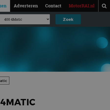
ken
Adverteren
Contact
MotorRAI.nl
atic
 4MATIC