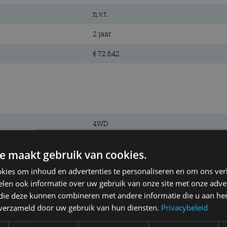
n.v.t.
2 jaar
€ 72.642
4WD
713 km
e maakt gebruik van cookies.
94,0 kWh
kies om inhoud en advertenties te personaliseren en om ons ver
elektrisch
len ook informatie over uw gebruik van onze site met onze adver
 die deze kunnen combineren met andere informatie die u aan hen
lithium-ion
n verzameld door uw gebruik van hun diensten.
Privacybeleid
gev. schijven