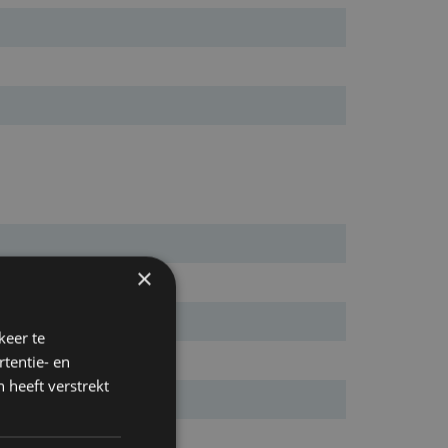
×
keer te
tentie- en
 heeft verstrekt