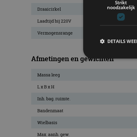
Strikt
noodzakelijk
Draaicirkel
Laadtijd bij 220V
Vermogensrange
DETAILS WE
Afmetingen en gewichten
S
Massa leeg
Strikt noodzakelijke
L x B x H
accountbeheer. De we
Inh. bag. ruimte.
Naam
Bandenmaat
cf_clearance
Wielbasis
Max. aanh. gew.