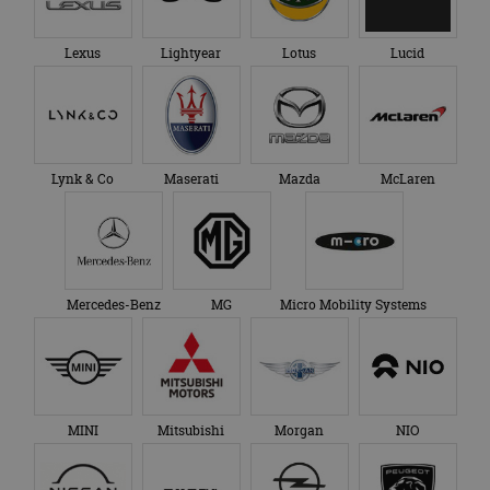
Lexus
Lightyear
Lotus
Lucid
Lynk & Co
Maserati
Mazda
McLaren
Mercedes-Benz
MG
Micro Mobility Systems
MINI
Mitsubishi
Morgan
NIO