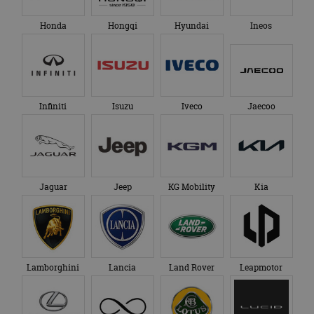
Honda
Hongqi
Hyundai
Ineos
Infiniti
Isuzu
Iveco
Jaecoo
Jaguar
Jeep
KG Mobility
Kia
Lamborghini
Lancia
Land Rover
Leapmotor