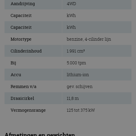
Aandrijving
4WD
Capaciteit
kWh
Capaciteit
kWh
Motortype
benzine, 4-cilinder lijn
Cilinderinhoud
1.991 cm³
Bij
5.000 tpm
Accu
lithium-ion
Remmen v/a
gev. schijven
Draaicirkel
11,8 m
Vermogensrange
125 tot 375 kW
Afmetingen en gewichten