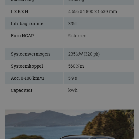
L x B x H
4.656 x 1.890 x 1.639 mm
Inh. bag. ruimte.
395 l
Euro NCAP
5 sterren
Systeemvermogen
235 kW (320 pk)
Systeemkoppel
560 Nm
Acc. 0-100 km/u
5,9 s
Capaciteit
kWh