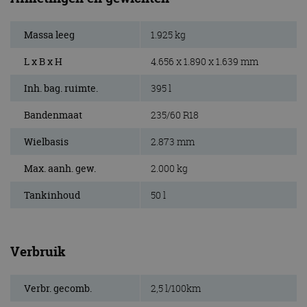
Massa leeg
1.925 kg
L x B x H
4.656 x 1.890 x 1.639 mm
Inh. bag. ruimte.
395 l
Bandenmaat
235/60 R18
Wielbasis
2.873 mm
Max. aanh. gew.
2.000 kg
Tankinhoud
50 l
Verbruik
Verbr. gecomb.
2,5 l/100km