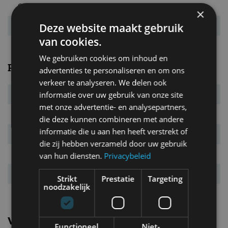
CO₂-emissie
59 g/km
×
Deze website maakt gebruik
Energielabel
A
van cookies.
We gebruiken cookies om inhoud en
Prestaties
advertenties te personaliseren en om ons
verkeer te analyseren. We delen ook
informatie over uw gebruik van onze site
Elek. actieradius
34 km
met onze advertentie- en analysepartners,
Systeemvermogen
235 kW (320 pk)
die deze kunnen combineren met andere
informatie die u aan hen heeft verstrekt of
Systeemkoppel
560 Nm
die zij hebben verzameld door uw gebruik
Acc. 0-100 km/u
5,9 s
van hun diensten.
Privacybeleid
Topsnelheid
235 km/u
Strikt
Prestatie
Targeting
noodzakelijk
Vergelijkbare uitvoeringen
Functioneel
Niet-