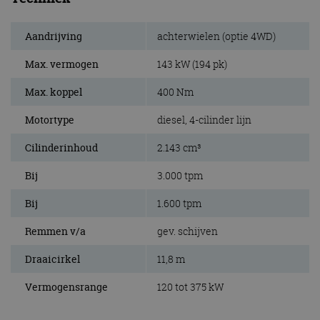
Aandrijving
achterwielen (optie 4WD)
Max. vermogen
143 kW (194 pk)
Max. koppel
400 Nm
Motortype
diesel, 4-cilinder lijn
Cilinderinhoud
2.143 cm³
Bij
3.000 tpm
Bij
1.600 tpm
Remmen v/a
gev. schijven
Draaicirkel
11,8 m
Vermogensrange
120 tot 375 kW