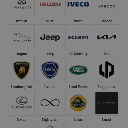
Infiniti
Isuzu
Iveco
Jaecoo
Jaguar
Jeep
KG Mobility
Kia
Lamborghini
Lancia
Land Rover
Leapmotor
Lexus
Lightyear
Lotus
Lucid