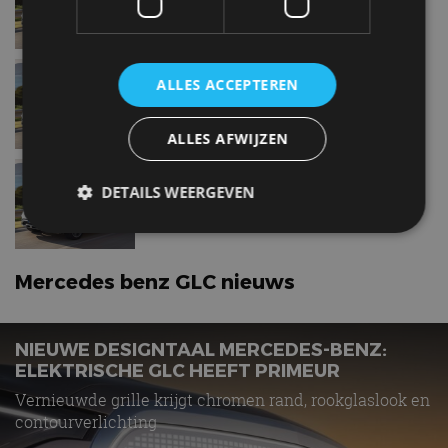
Mercedes benz GLC350 e
ALLES ACCEPTEREN
ALLES AFWIJZEN
Mercedes benz GLC200 d
DETAILS WEERGEVEN
Strikt noodzakelijk
Prestatie
Targeting
Mercedes benz GLC nieuws
Functioneel
Niet-geclassificeerd
Strikt noodzakelijke cookies maken de
NIEUWE DESIGNTAAL MERCEDES-BENZ:
kernfunctionaliteiten van de website mogelijk, zoals
ELEKTRISCHE GLC HEEFT PRIMEUR
gebruikersaanmelding en accountbeheer. De
website kan niet goed worden gebruikt zonder de
Vernieuwde grille krijgt chromen rand, rookglaslook en
strikt noodzakelijke cookies.
contourverlichting
Aanbieder
/
Naam
Vervaldatum
Omschrijv