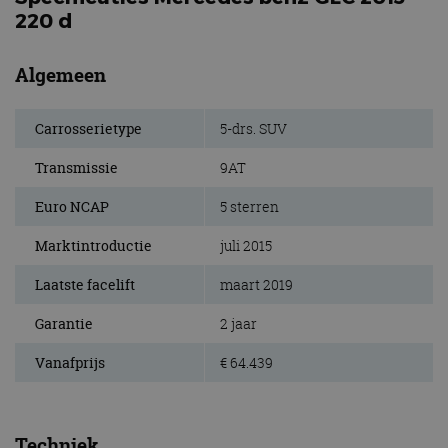
220 d
Algemeen
Carrosserietype
5-drs. SUV
Transmissie
9AT
Euro NCAP
5 sterren
Marktintroductie
juli 2015
Laatste facelift
maart 2019
Garantie
2 jaar
Vanafprijs
€ 64.439
Techniek