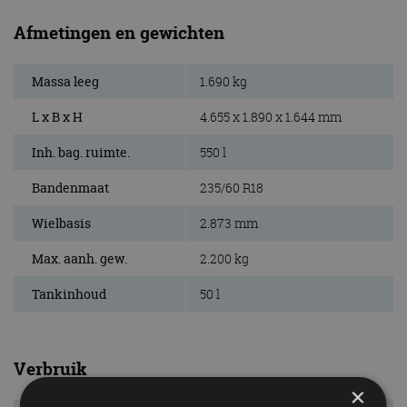
Afmetingen en gewichten
Massa leeg
1.690 kg
L x B x H
4.655 x 1.890 x 1.644 mm
Inh. bag. ruimte.
550 l
Bandenmaat
235/60 R18
Wielbasis
2.873 mm
Max. aanh. gew.
2.200 kg
Tankinhoud
50 l
Verbruik
×