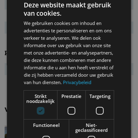
Deze website maakt gebruik
Verbr. gecomb.
5,1 l/100km
van cookies.
CO₂-emissie
134 g/km
We gebruiken cookies om inhoud en
Energielabel
E
advertenties te personaliseren en om ons
verkeer te analyseren. We delen ook
informatie over uw gebruik van onze site
Prestaties
met onze advertentie- en analysepartners,
die deze kunnen combineren met andere
informatie die u aan hen heeft verstrekt of
Acc. 0-100 km/u
7,7 s
die zij hebben verzameld door uw gebruik
Topsnelheid
217 km/u
van hun diensten.
Privacybeleid
Strikt
Prestatie
Targeting
noodzakelijk
Vergelijkbare uitvoeringen
Functioneel
Niet-
Mercedes benz GLC43 AMG
geclassificeerd