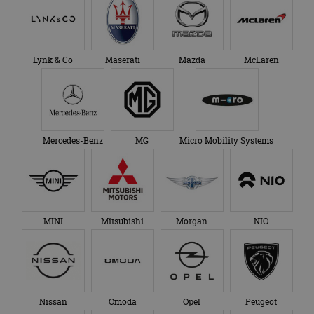
Lynk & Co
Maserati
Mazda
McLaren
Mercedes-Benz
MG
Micro Mobility Systems
MINI
Mitsubishi
Morgan
NIO
Nissan
Omoda
Opel
Peugeot