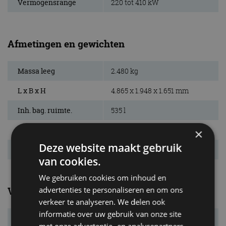
Vermogensrange
220 tot 410 kW
Afmetingen en gewichten
Massa leeg
2.480 kg
L x B x H
4.865 x 1.948 x 1.651 mm
Inh. bag. ruimte.
535 l
Bandenmaat
255/45 R20 / 295/40 R20
×
Deze website maakt gebruik
Wielbasis
2.903 mm
van cookies.
We gebruiken cookies om inhoud en
advertenties te personaliseren en om ons
Verbruik
verkeer te analyseren. We delen ook
informatie over uw gebruik van onze site
Energielabel
A