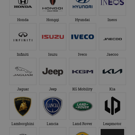
bezocht.
te behouden.
Honda
Hongqi
Hyundai
Ineos
Infiniti
Isuzu
Iveco
Jaecoo
Jaguar
Jeep
KG Mobility
Kia
Lamborghini
Lancia
Land Rover
Leapmotor