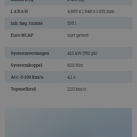
L x B x H
4.865 x 1.948 x 1.651 mm
Inh. bag. ruimte.
535 l
Euro NCAP
niet getest
Systeemvermogen
410 kW (550 pk)
Systeemkoppel
820 Nm
Acc. 0-100 km/u
4,1 s
Topsnelheid
220 km/u