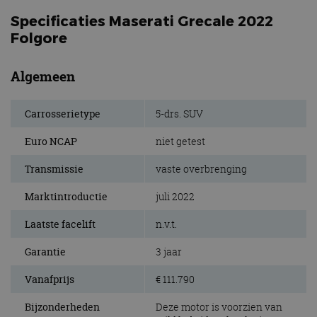
Specificaties Maserati Grecale 2022
Folgore
Algemeen
Carrosserietype
5-drs. SUV
Euro NCAP
niet getest
Transmissie
vaste overbrenging
Marktintroductie
juli 2022
Laatste facelift
n.v.t.
Garantie
3 jaar
Vanafprijs
€ 111.790
Bijzonderheden
Deze motor is voorzien van