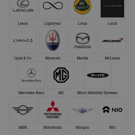
Lexus
Lightyear
Lotus
Lucid
Lynk & Co
Maserati
Mazda
McLaren
Mercedes-Benz
MG
Micro Mobility Systems
MINI
Mitsubishi
Morgan
NIO