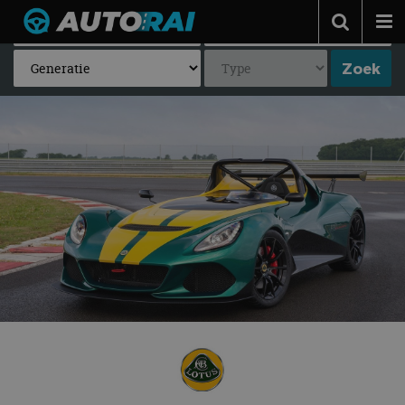
Autonieuws
Podcast
Autotests
Automerken
Adverteren
Contact
MotorRAI.nl