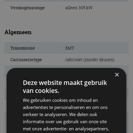
Vermogensrange
alleen 305 kW
Algemeen
Transmissie
6MT
Carrosserietype
cabriolet (zonder deuren)
Euro NCAP
niet getest
×
Deze website maakt gebruik
Marktintroductie
april 2016
van cookies.
Laatste facelift
n.v.t.
We gebruiken cookies om inhoud en
Garantie
2 jaar
advertenties te personaliseren en om ons
verkeer te analyseren. We delen ook
Bijzonderheden
De 3-Eleven is inmiddels uit
informatie over uw gebruik van onze site
het leveringsprogramma
met onze advertentie- en analysepartners,
genomen.