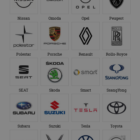
Nissan
Omoda
Opel
Peugeot
Polestar
Porsche
Renault
Rolls-Royce
SEAT
Skoda
Smart
SsangYong
Subaru
Suzuki
Tesla
Toyota