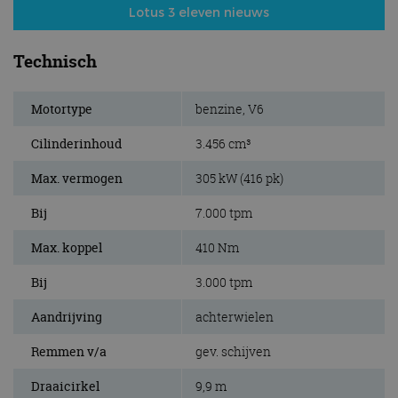
Lotus 3 eleven nieuws
Technisch
Motortype
benzine, V6
Cilinderinhoud
3.456 cm³
Max. vermogen
305 kW (416 pk)
Bij
7.000 tpm
Max. koppel
410 Nm
Bij
3.000 tpm
Aandrijving
achterwielen
Remmen v/a
gev. schijven
Draaicirkel
9,9 m