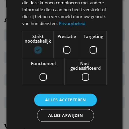
die deze kunnen combineren met andere
informatie die u aan hen heeft verstrekt of
die zij hebben verzameld door uw gebruik
Afmetingen/gewichten
van hun diensten.
Privacybeleid
Bandenmaat
225/40 R18 / 275/35 R19
Strikt
Prestatie
Targeting
noodzakelijk
L x B x H
4.080 x 1.802 x 1.129 mm
Wielbasis
2.370 mm
Functioneel
Niet-
geclassificeerd
Massa leeg
925 kg
Max. aanh. gew.
n.v.t. kg
Inh. bag. ruimte.
n.v.t. l
ALLES ACCEPTEREN
Tankinhoud
40 l
ALLES AFWIJZEN
Verbruik