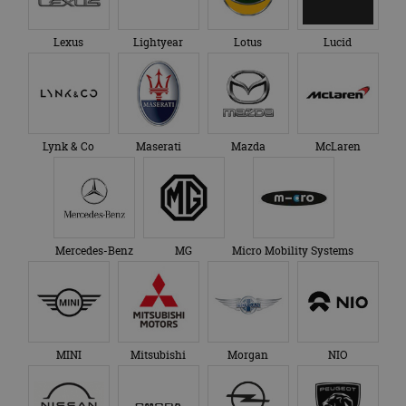
Lexus
Lightyear
Lotus
Lucid
Lynk & Co
Maserati
Mazda
McLaren
Mercedes-Benz
MG
Micro Mobility Systems
MINI
Mitsubishi
Morgan
NIO