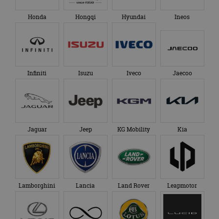
Honda
Hongqi
Hyundai
Ineos
Infiniti
Isuzu
Iveco
Jaecoo
Jaguar
Jeep
KG Mobility
Kia
Lamborghini
Lancia
Land Rover
Leapmotor