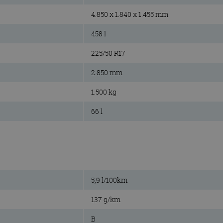
4.850 x 1.840 x 1.455 mm
458 l
225/50 R17
2.850 mm
1.500 kg
66 l
5,9 l/100km
137 g/km
B