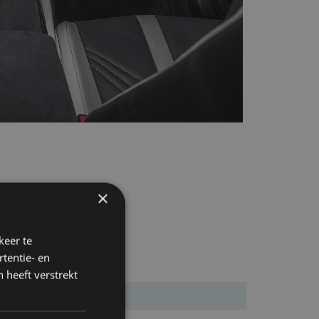
×
keer te
tentie- en
 heeft verstrekt