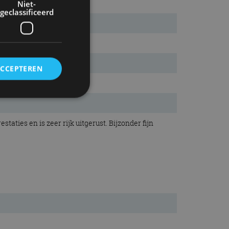
Niet-
geclassificeerd
ACCEPTEREN
rd
aties en is zeer rijk uitgerust. Bijzonder fijn
elding en
ervice om
es van de bezoeker
unen van de
den van