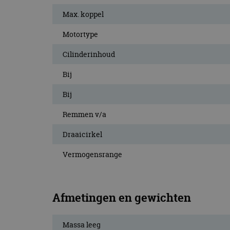
CookieScriptConse
Max. koppel
Motortype
Naam
Cilinderinhoud
Naam
omx_consent
Aanbiede
Naam
Bij
Domein
g_id_202604151153
_ga
_fbp
Meta Pla
Bij
Inc.
.autorai.n
Remmen v/a
_gcl_au
Google L
.autorai.n
Draaicirkel
_ga_SC6JKZPPKY
IDE
Google L
Vermogensrange
.doublecl
Afmetingen en gewichten
Massa leeg