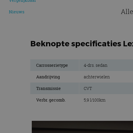
Vergelijkbaar
All
Nieuws
Beknopte specificaties L
Carrosserietype
4-drs. sedan
Aandrijving
achterwielen
Transmissie
CVT
Verbr. gecomb.
5,9 l/100km