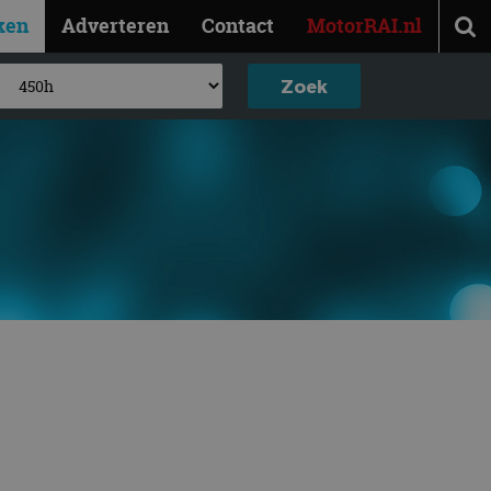
ken
Adverteren
Contact
MotorRAI.nl