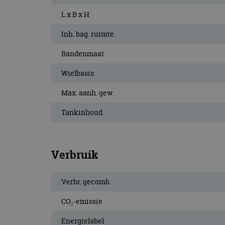
L x B x H
Inh. bag. ruimte.
Bandenmaat
Wielbasis
Max. aanh. gew.
Tankinhoud
Verbruik
Verbr. gecomb.
CO₂-emissie
Energielabel