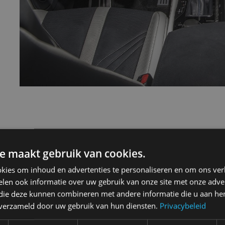
12 450h
e maakt gebruik van cookies.
kies om inhoud en advertenties te personaliseren en om ons ver
len ook informatie over uw gebruik van onze site met onze adver
 die deze kunnen combineren met andere informatie die u aan hen
n verzameld door uw gebruik van hun diensten.
Privacybeleid
4-drs. sedan