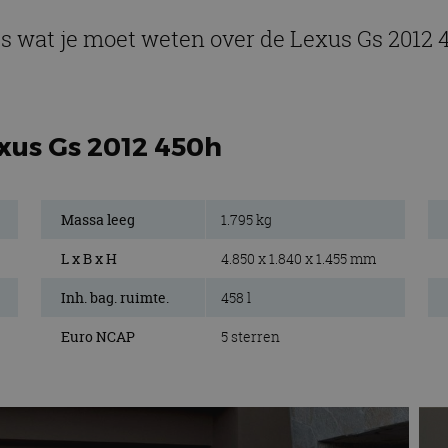
es wat je moet weten over de Lexus Gs 2012 
exus Gs 2012 450h
Massa leeg
1.795 kg
L x B x H
4.850 x 1.840 x 1.455 mm
Inh. bag. ruimte.
458 l
Euro NCAP
5 sterren