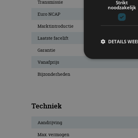
Transmissie
Strikt
noodzakelijk
Euro NCAP
Marktintroductie
Laatste facelift
DETAILS WE
Garantie
Vanafprijs
S
Bijzonderheden
Strikt noodzakelijke
accountbeheer. De we
Naam
Techniek
cf_clearance
Aandrijving
Max. vermogen