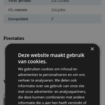
Verbr. gecomb.
9,4 l/100km
CO₂-emissie
214 g/km
Energielabel
F
Prestaties
×
Acc. 0-100 km/u
5,7 s
Deze website maakt gebruik
Topsnelheid
250 km/u
van cookies.
We gebruiken cookies om inhoud en
advertenties te personaliseren en om ons
verkeer te analyseren. We delen ook
Vergelijkbare uitvoeringen
informatie over uw gebruik van onze site
met onze advertentie- en analysepartners,
Land rover Range rover
die deze kunnen combineren met andere
velarD180
informatie die u aan hen heeft verstrekt of