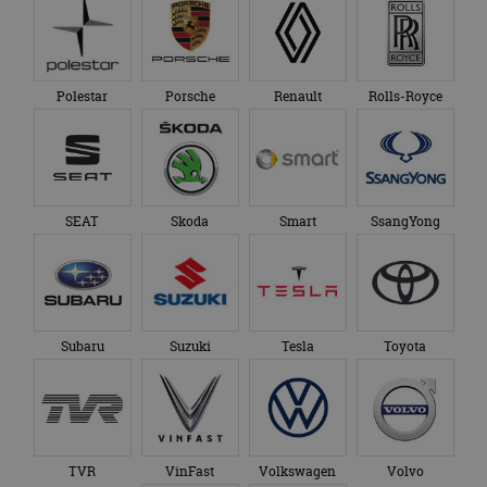
Polestar
Porsche
Renault
Rolls-Royce
SEAT
Skoda
Smart
SsangYong
Subaru
Suzuki
Tesla
Toyota
TVR
VinFast
Volkswagen
Volvo