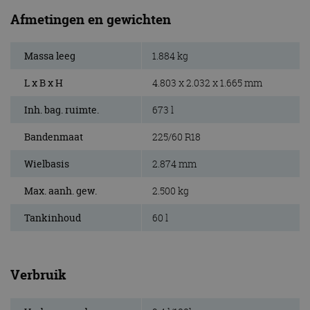
Afmetingen en gewichten
Massa leeg
1.884 kg
L x B x H
4.803 x 2.032 x 1.665 mm
Inh. bag. ruimte.
673 l
Bandenmaat
225/60 R18
Wielbasis
2.874 mm
Max. aanh. gew.
2.500 kg
Tankinhoud
60 l
Verbruik