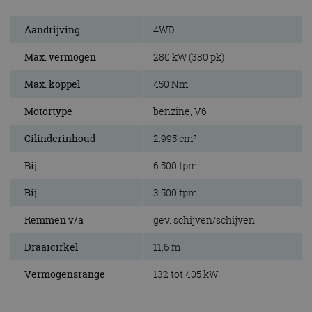
Aandrijving
4WD
Max. vermogen
280 kW (380 pk)
Max. koppel
450 Nm
Motortype
benzine, V6
Cilinderinhoud
2.995 cm³
Bij
6.500 tpm
Bij
3.500 tpm
Remmen v/a
gev. schijven/schijven
Draaicirkel
11,6 m
Vermogensrange
132 tot 405 kW