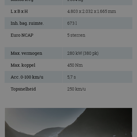
L x B x H
4.803 x 2.032 x 1.665 mm
Inh. bag. ruimte.
673 l
Euro NCAP
5 sterren
Max. vermogen
280 kW (380 pk)
Max. koppel
450 Nm
Acc. 0-100 km/u
5,7 s
Topsnelheid
250 km/u