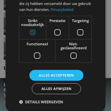
die zij hebben verzameld door uw gebruik
van hun diensten.
Privacybeleid
Land rover Range rover
Strikt
Prestatie
Targeting
velarP250
noodzakelijk
Land rover Range rover
Functioneel
Niet-
velarD240
geclassificeerd
Land rover Range rover velar nieuws
ALLES ACCEPTEREN
LAND ROVER SCHRAPT DRAAIKNOPPEN IN
ALLES AFWIJZEN
INTERIEUR VERNIEUWDE RANGE ROVER
VELAR
DETAILS WEERGEVEN
Grotere accu voor plug-in hybride P400e