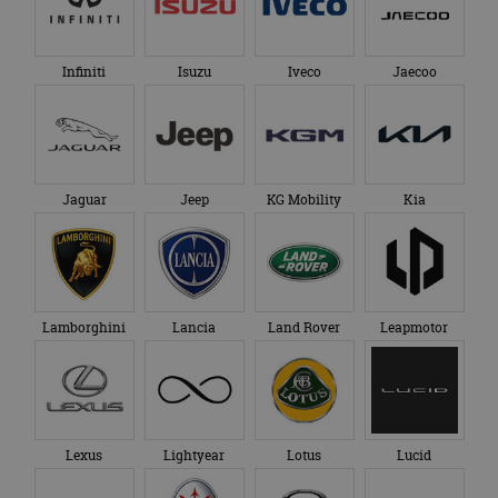
Infiniti
Isuzu
Iveco
Jaecoo
Jaguar
Jeep
KG Mobility
Kia
Lamborghini
Lancia
Land Rover
Leapmotor
Lexus
Lightyear
Lotus
Lucid