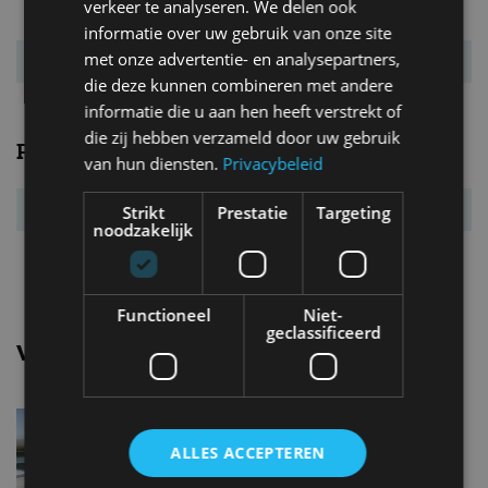
verkeer te analyseren. We delen ook
CO₂-emissie
149 g/km
informatie over uw gebruik van onze site
met onze advertentie- en analysepartners,
Energielabel
C
die deze kunnen combineren met andere
informatie die u aan hen heeft verstrekt of
die zij hebben verzameld door uw gebruik
Prestaties
van hun diensten.
Privacybeleid
Acc. 0-100 km/u
6,2 s
Strikt
Prestatie
Targeting
noodzakelijk
Topsnelheid
250 km/u
Functioneel
Niet-
geclassificeerd
Vergelijkbare uitvoeringen
Jaguar Jaguar xjXJR575
ALLES ACCEPTEREN