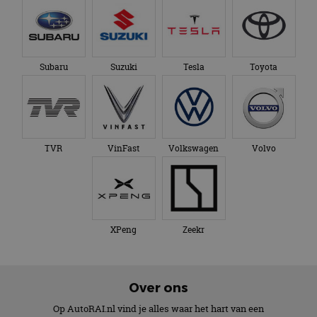
Subaru
Suzuki
Tesla
Toyota
TVR
VinFast
Volkswagen
Volvo
XPeng
Zeekr
Over ons
Op AutoRAI.nl vind je alles waar het hart van een