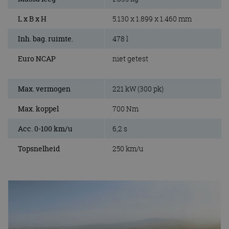
L x B x H
5.130 x 1.899 x 1.460 mm
Inh. bag. ruimte.
478 l
Euro NCAP
niet getest
Max. vermogen
221 kW (300 pk)
Max. koppel
700 Nm
Acc. 0-100 km/u
6,2 s
Topsnelheid
250 km/u