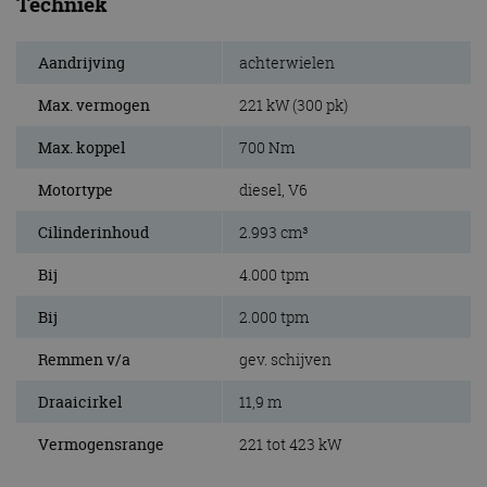
Techniek
Aandrijving
achterwielen
Max. vermogen
221 kW (300 pk)
Max. koppel
700 Nm
Motortype
diesel, V6
Cilinderinhoud
2.993 cm³
Bij
4.000 tpm
Bij
2.000 tpm
Remmen v/a
gev. schijven
Draaicirkel
11,9 m
Vermogensrange
221 tot 423 kW