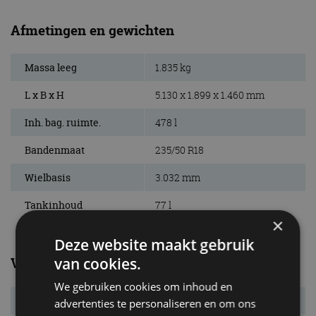
Afmetingen en gewichten
Massa leeg
1.835 kg
L x B x H
5.130 x 1.899 x 1.460 mm
Inh. bag. ruimte.
478 l
Bandenmaat
235/50 R18
Wielbasis
3.032 mm
Tankinhoud
77 l
×
Deze website maakt gebruik
van cookies.
Verbruik
We gebruiken cookies om inhoud en
Verbr. gecomb.
5,7 l/100km
advertenties te personaliseren en om ons