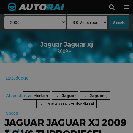
Autonieuws
Podcast
Autotests
Jaguar Jaguar xj
2009 - ...
Automerken
Adverteren
Contact
Introductie
MotorRAI.nl
Afbeeldingen
Merken
Jaguar
Jaguar xj
2009 3.0 V6 turbodiesel
Specs
JAGUAR JAGUAR XJ 2009
Vergelijkbaar