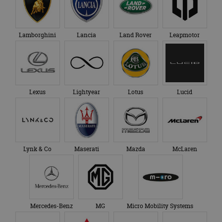
Lamborghini
Lancia
Land Rover
Leapmotor
Lexus
Lightyear
Lotus
Lucid
Lynk & Co
Maserati
Mazda
McLaren
Mercedes-Benz
MG
Micro Mobility Systems