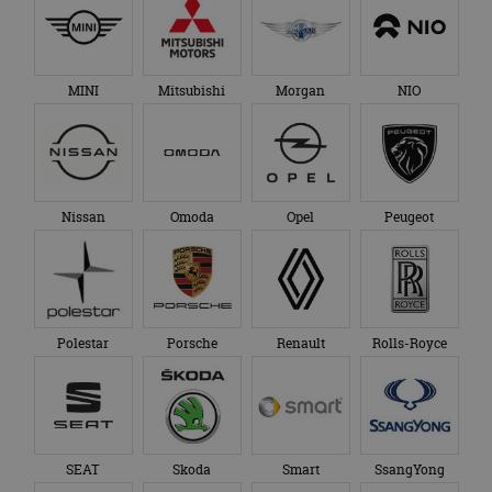
MINI
Mitsubishi
Morgan
NIO
Nissan
Omoda
Opel
Peugeot
Polestar
Porsche
Renault
Rolls-Royce
SEAT
Skoda
Smart
SsangYong