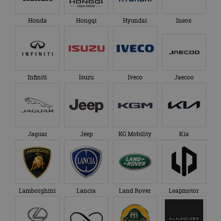
te behouden.
Honda
Hongqi
Hyundai
Ineos
Infiniti
Isuzu
Iveco
Jaecoo
Jaguar
Jeep
KG Mobility
Kia
Lamborghini
Lancia
Land Rover
Leapmotor