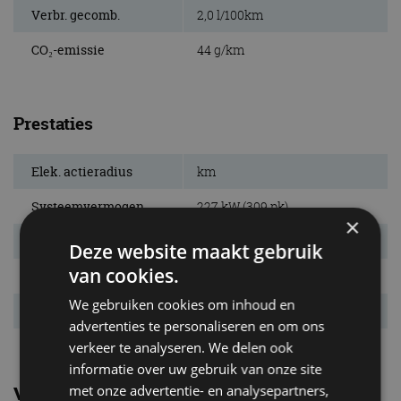
Verbr. gecomb.
2,0 l/100km
CO₂-emissie
44 g/km
Prestaties
Elek. actieradius
km
Systeemvermogen
227 kW (309 pk)
×
Systeemkoppel
540 Nm
Deze website maakt gebruik
van cookies.
Acc. 0-100 km/u
6,5 s
We gebruiken cookies om inhoud en
Topsnelheid
216 km/u
advertenties te personaliseren en om ons
verkeer te analyseren. We delen ook
informatie over uw gebruik van onze site
met onze advertentie- en analysepartners,
Vergelijkbare uitvoeringen