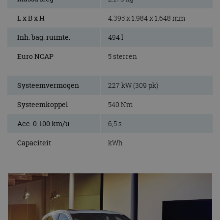
L x B x H
4.395 x 1.984 x 1.648 mm
Inh. bag. ruimte.
494 l
Euro NCAP
5 sterren
Systeemvermogen
227 kW (309 pk)
Systeemkoppel
540 Nm
Acc. 0-100 km/u
6,5 s
Capaciteit
kWh