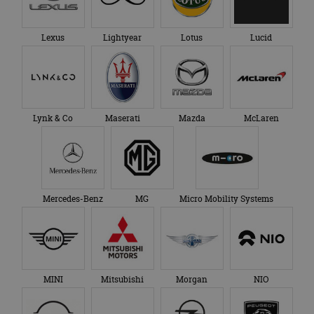
Lexus
Lightyear
Lotus
Lucid
Lynk & Co
Maserati
Mazda
McLaren
Mercedes-Benz
MG
Micro Mobility Systems
MINI
Mitsubishi
Morgan
NIO