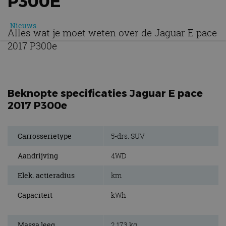
P300E
Nieuws
Alles wat je moet weten over de Jaguar E pace
2017 P300e
Beknopte specificaties Jaguar E pace
2017 P300e
Carrosserietype
5-drs. SUV
Aandrijving
4WD
Elek. actieradius
km
Capaciteit
kWh
Massa leeg
2.173 kg