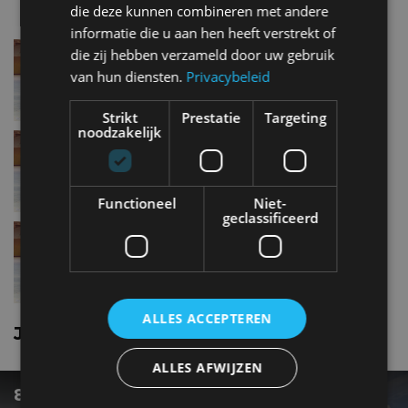
die deze kunnen combineren met andere
informatie die u aan hen heeft verstrekt of
Jaguar E paceD150
die zij hebben verzameld door uw gebruik
van hun diensten.
Privacybeleid
Strikt
Prestatie
Targeting
noodzakelijk
Jaguar E paceP300
Functioneel
Niet-
geclassificeerd
Jaguar E paceD180
ALLES ACCEPTEREN
Jaguar E pace nieuws
ALLES AFWIJZEN
8 REDENEN WAAROM DE F-PACE DE