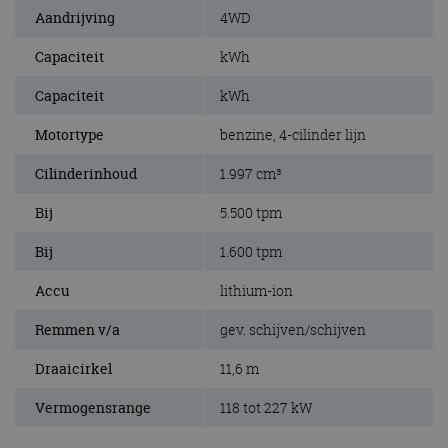
Aandrijving
4WD
Capaciteit
kWh
Capaciteit
kWh
Motortype
benzine, 4-cilinder lijn
Cilinderinhoud
1.997 cm³
Bij
5.500 tpm
Bij
1.600 tpm
Accu
lithium-ion
Remmen v/a
gev. schijven/schijven
Draaicirkel
11,6 m
Vermogensrange
118 tot 227 kW