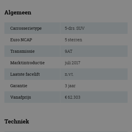
Algemeen
Carrosserietype
5-drs. SUV
Euro NCAP
5 sterren
Transmissie
9AT
Marktintroductie
juli 2017
Laatste facelift
n.v.t.
Garantie
3 jaar
Vanafprijs
€ 62.303
Techniek