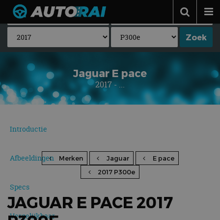
Autonieuws
Podcast
Autotests
Jaguar E pace
2017 - ...
Automerken
Adverteren
Contact
Introductie
MotorRAI.nl
Afbeeldingen
Merken
Jaguar
E pace
2017 P300e
Specs
JAGUAR E PACE 2017
Vergelijkbaar