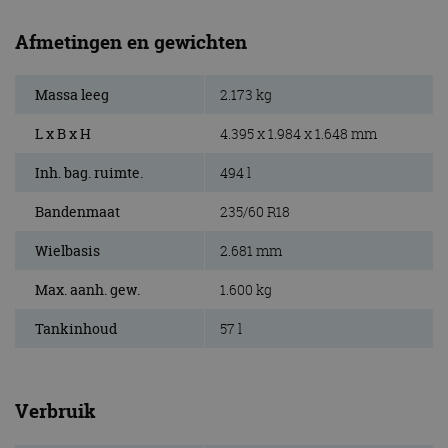
Afmetingen en gewichten
Massa leeg
2.173 kg
L x B x H
4.395 x 1.984 x 1.648 mm
Inh. bag. ruimte.
494 l
Bandenmaat
235/60 R18
Wielbasis
2.681 mm
Max. aanh. gew.
1.600 kg
Tankinhoud
57 l
Verbruik