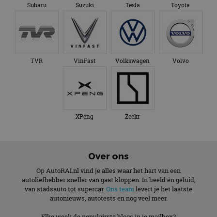
Subaru
Suzuki
Tesla
Toyota
TVR
VinFast
Volkswagen
Volvo
XPeng
Zeekr
Over ons
Op AutoRAI.nl vind je alles waar het hart van een
autoliefhebber sneller van gaat kloppen. In beeld én geluid,
van stadsauto tot supercar.
Ons team
levert je het laatste
autonieuws, autotests en nog veel meer.
Elke week de populairste blogs in je mailbox?