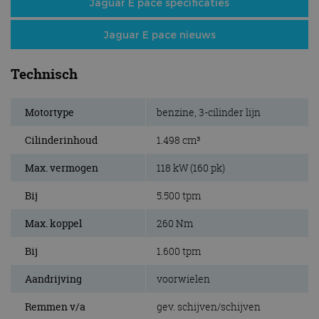
Jaguar E pace specificaties
Jaguar E pace nieuws
Technisch
Motortype
benzine, 3-cilinder lijn
Cilinderinhoud
1.498 cm³
Max. vermogen
118 kW (160 pk)
Bij
5.500 tpm
Max. koppel
260 Nm
Bij
1.600 tpm
Aandrijving
voorwielen
Remmen v/a
gev. schijven/schijven