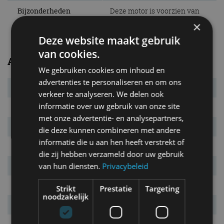
Bijzonderheden
Deze motor is voorzien van
mild hybrid-technologie.
×
Deze website maakt gebruik
van cookies.
Afmetingen/gewichten
We gebruiken cookies om inhoud en
advertenties te personaliseren en om ons
Bandenmaat
235/60 R18
verkeer te analyseren. We delen ook
informatie over uw gebruik van onze site
L x B x H
4.395 x 1.984 x 1.648 mm
met onze advertentie- en analysepartners,
Wielbasis
2.681 mm
die deze kunnen combineren met andere
informatie die u aan hen heeft verstrekt of
Massa leeg
1.783 kg
die zij hebben verzameld door uw gebruik
van hun diensten.
Privacybeleid
Max. aanh. gew.
n.v.t. kg
Inh. bag. ruimte.
494 l
Strikt
Prestatie
Targeting
noodzakelijk
Tankinhoud
67 l