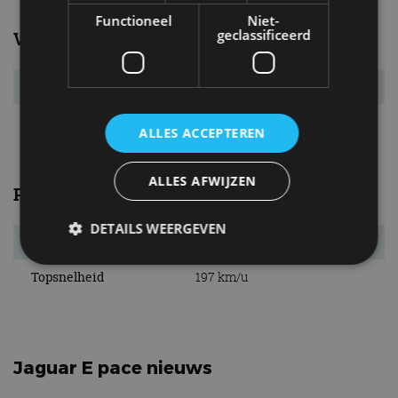
Functioneel
Niet-
geclassificeerd
Verbruik
Verbr. gecomb.
8,0 l/100km
CO₂-emissie
181 g/km
ALLES ACCEPTEREN
ALLES AFWIJZEN
Prestaties
DETAILS WEERGEVEN
Acc. 0-100 km/u
10,3 s
Topsnelheid
197 km/u
Strikt noodzakelijk
Prestatie
Targeting
Functioneel
Niet-geclassificeerd
Strikt noodzakelijke cookies maken de
Jaguar E pace nieuws
kernfunctionaliteiten van de website mogelijk, zoals
gebruikersaanmelding en accountbeheer. De