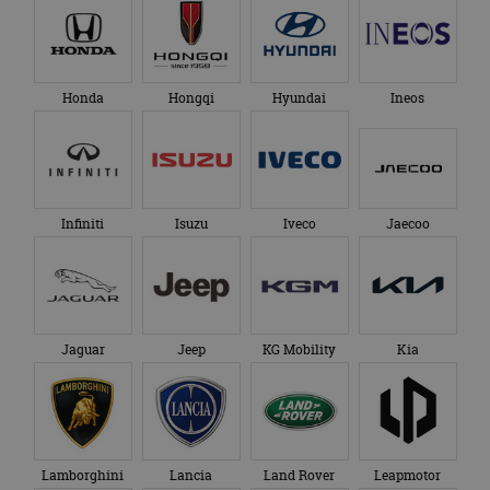
Honda
Hongqi
Hyundai
Ineos
Infiniti
Isuzu
Iveco
Jaecoo
Jaguar
Jeep
KG Mobility
Kia
Lamborghini
Lancia
Land Rover
Leapmotor