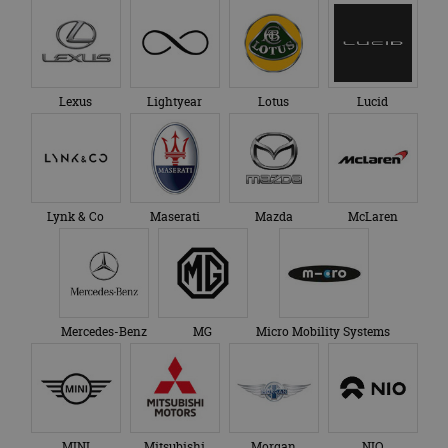
Lexus
Lightyear
Lotus
Lucid
Lynk & Co
Maserati
Mazda
McLaren
Mercedes-Benz
MG
Micro Mobility Systems
MINI
Mitsubishi
Morgan
NIO