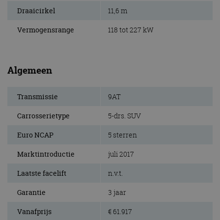
Draaicirkel
11,6 m
Vermogensrange
118 tot 227 kW
Algemeen
Transmissie
9AT
Carrosserietype
5-drs. SUV
Euro NCAP
5 sterren
Marktintroductie
juli 2017
Laatste facelift
n.v.t.
Garantie
3 jaar
Vanafprijs
€ 61.917