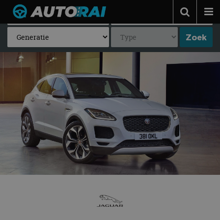
Autonieuws
Podcast
Autotests
Automerken
Adverteren
Contact
MotorRAI.nl