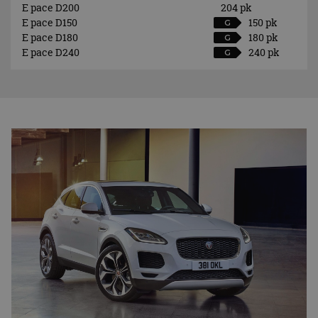
E pace D200
204 pk
E pace D150
150 pk
G
E pace D180
180 pk
G
E pace D240
240 pk
G