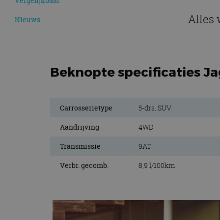
Vergelijkbaar
Alles 
Nieuws
Beknopte specificaties J
Carrosserietype
5-drs. SUV
Aandrijving
4WD
Transmissie
9AT
Verbr. gecomb.
8,9 l/100km