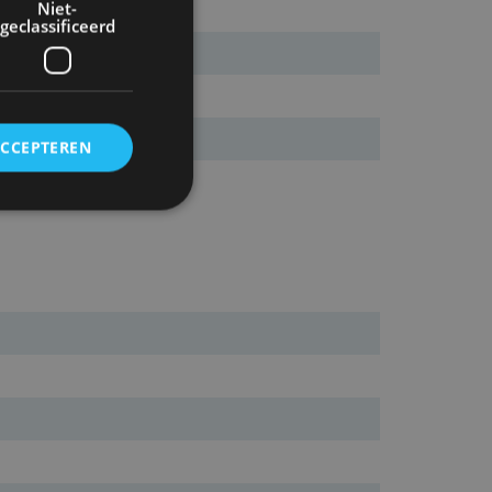
Niet-
geclassificeerd
ACCEPTEREN
rd
elding en
ervice om
es van de bezoeker
unen van de
den van