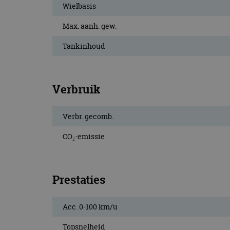
Wielbasis
CookieScriptConse
Max. aanh. gew.
Tankinhoud
Naam
Naam
omx_consent
Aanbiede
Naam
Domein
g_id_202604151153
_ga
Verbruik
_fbp
Meta Pla
Inc.
.autorai.n
Verbr. gecomb.
_gcl_au
Google L
.autorai.n
CO₂-emissie
_ga_SC6JKZPPKY
IDE
Google L
.doublecl
Prestaties
Acc. 0-100 km/u
Topsnelheid