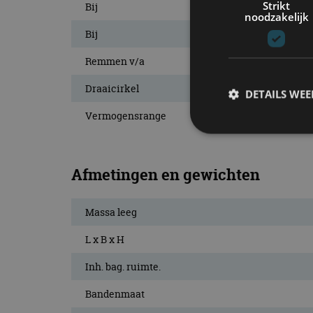
Strikt
Bij
noodzakelijk
Bij
Remmen v/a
Draaicirkel
DETAILS WE
Vermogensrange
S
Afmetingen en gewichten
Strikt noodzakelijke
accountbeheer. De we
Massa leeg
Naam
L x B x H
cf_clearance
Inh. bag. ruimte.
Bandenmaat