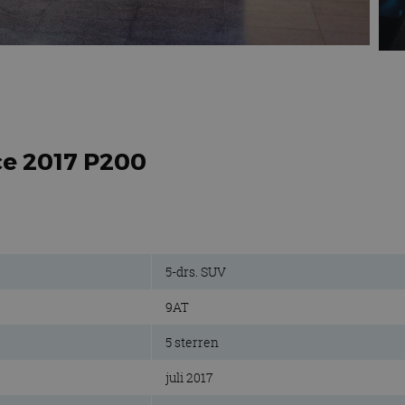
ce 2017 P200
5-drs. SUV
9AT
5 sterren
juli 2017