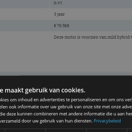
n.v.t.
3 jaar
€ 76.568
Deze motor is voorzien van mild hybrid-
4WD
e maakt gebruik van cookies.
147 kW (200 pk)
kies om inhoud en advertenties te personaliseren en om ons ver
320 Nm
len ook informatie over uw gebruik van onze site met onze adver
benzine, 4-cilinder lijn
 die deze kunnen combineren met andere informatie die u aan hen
n verzameld door uw gebruik van hun diensten.
Privacybeleid
1.997 cm³