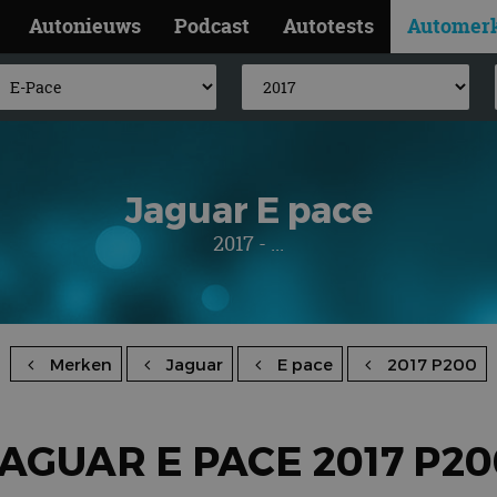
Autonieuws
Podcast
Autotests
Automer
Jaguar E pace
2017 - ...
Merken
Jaguar
E pace
2017 P200
JAGUAR E PACE 2017 P20