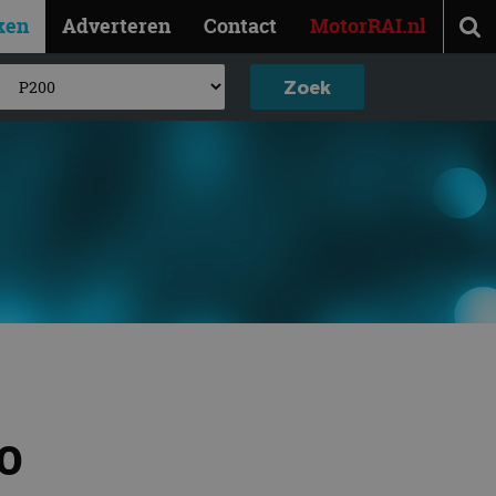
ken
Adverteren
Contact
MotorRAI.nl
0