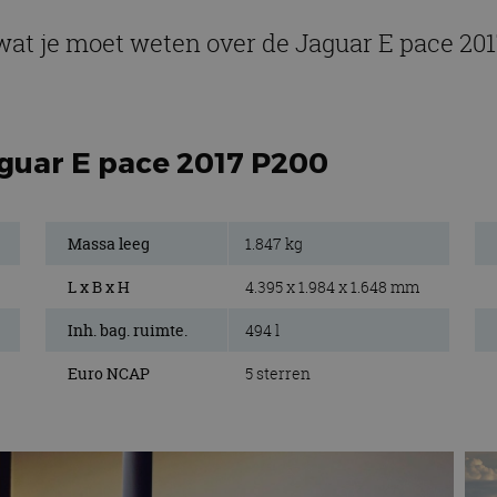
wat je moet weten over de Jaguar E pace 20
aguar E pace 2017 P200
Massa leeg
1.847 kg
L x B x H
4.395 x 1.984 x 1.648 mm
Inh. bag. ruimte.
494 l
Euro NCAP
5 sterren