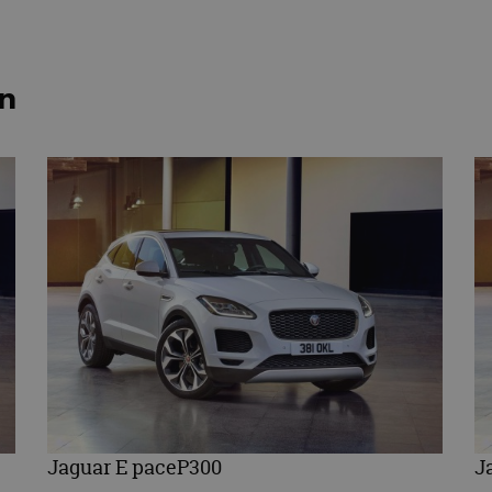
en
Jaguar E paceP300
J