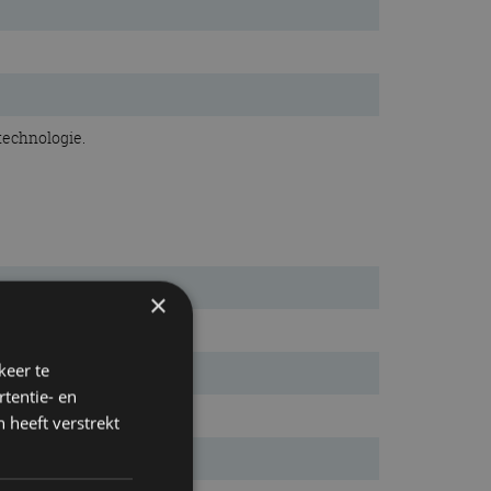
technologie.
×
keer te
tentie- en
 heeft verstrekt